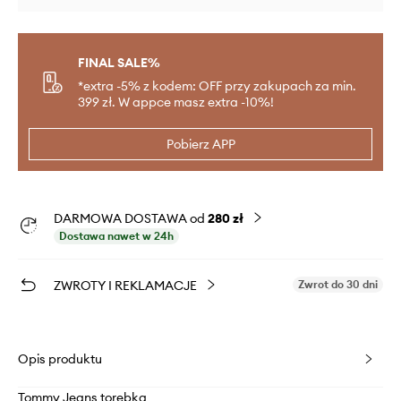
FINAL SALE%
*extra -5% z kodem: OFF przy zakupach za min.
399 zł. W appce masz extra -10%!
Pobierz APP
DARMOWA DOSTAWA od
280 zł
Dostawa nawet w 24h
ZWROTY I REKLAMACJE
Zwrot do 30 dni
Opis produktu
Tommy Jeans torebka