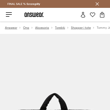
FINAL SALE %
Szczegóły
Oszczędzaj z Answear Club >
Answear
Ona
Akcesoria
Torebki
Shopper i tote
Tommy Je