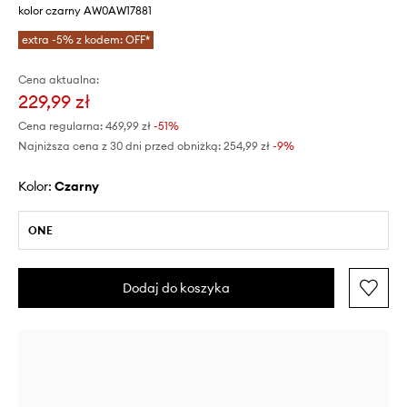
kolor czarny AW0AW17881
extra -5% z kodem: OFF*
Cena aktualna:
229,99 zł
Cena regularna:
469,99 zł
-51%
Najniższa cena z 30 dni przed obniżką:
254,99 zł
 -9%
Kolor:
czarny
ONE
Dodaj do koszyka