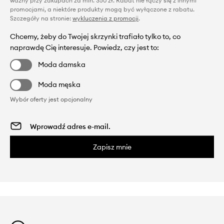
ważny przy zakupach za min. 350 zł. Rabat nie łączy się z innymi
promocjami, a niektóre produkty mogą być wyłączone z rabatu.
Szczegóły na stronie:
wykluczenia z promocji
.
Chcemy, żeby do Twojej skrzynki trafiało tylko to, co
naprawdę Cię interesuje. Powiedz, czy jest to:
Moda damska
Moda męska
Wybór oferty jest opcjonalny
Zapisz mnie