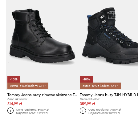
-10%
-10%
extra -5% z kodem: OFF*
extra -5% z kodem: OFF*
Tommy Jeans buty zimowe skórzane TJM LACE UP BOOT
Tommy Jeans buty TJM HYBRID
Cena aktualna:
Cena aktualna:
314,99 zł
359,99 zł
Cena regularna:
649,99 zł
Cena regularna:
749,99 zł
Najniższa cena:
349,99 zł
Najniższa cena:
399,99 zł