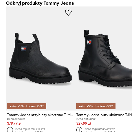
Odkryj produkty Tommy Jeans
extra -5% z kodem: OFF*
extra -5% z kodem: OFF*
Tommy Jeans sztyblety skórzane TJM CHELSEA LEATHER WL
Cena aktualna:
Cena aktualna:
379,99 zł
329,99 zł
Cena regularna:
749,99 zł
Cena regularna:
699,99 zł