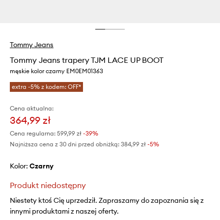
Tommy Jeans
Tommy Jeans trapery TJM LACE UP BOOT
męskie kolor czarny EM0EM01363
extra -5% z kodem: OFF*
Cena aktualna:
364,99 zł
Cena regularna:
599,99 zł
-39%
Najniższa cena z 30 dni przed obniżką:
384,99 zł
 -5%
Kolor:
czarny
Produkt niedostępny
Niestety ktoś Cię uprzedził. Zapraszamy do zapoznania się z
innymi produktami z naszej oferty.