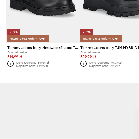
-10%
-10%
extra -5% z kodem: OFF*
extra -5% z kodem: OFF*
Tommy Jeans buty zimowe skórzane TJM LACE UP BOOT
Tommy Jeans buty TJM HYBRID
Cena aktualna:
Cena aktualna:
314,99 zł
359,99 zł
Cena regularna:
649,99 zł
Cena regularna:
749,99 zł
Najniższa cena:
349,99 zł
Najniższa cena:
399,99 zł