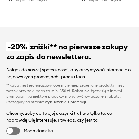
Najniższa cena:
399,99 zł
Najniższa cena:
349,99 zł
-20%
zniżki** na pierwsze zakupy
za zapis do newslettera.
Dołącz do naszej społeczności, aby otrzymywać informacje o
najnowszych promocjach i produktach.
**Rabat jest jednorazowy, obejmuje nieprzecenione produkty i jest
ważny przy zakupach za min. 350 zł. Rabat nie łączy się z innymi
promocjami, a niektóre produkty mogą być wyłączone z rabatu.
Szczegóły na stronie:
wykluczenia z promocji
.
Chcemy, żeby do Twojej skrzynki trafiało tylko to, co
naprawdę Cię interesuje. Powiedz, czy jest to:
Moda damska