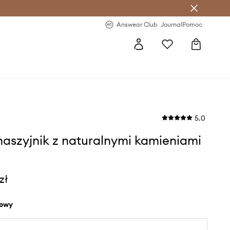
letter >
Regularne nowości >
Answear Club
Journal
Pomoc
5.0
naszyjnik z naturalnymi kamieniami
zł
żowy