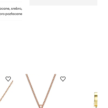
acane, srebro,
bro pozłacane
1004273000
SILVER
różowy
Tous