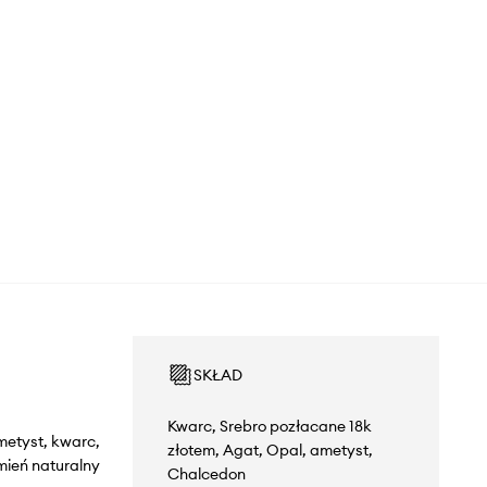
SKŁAD
Kwarc, Srebro pozłacane 18k
metyst, kwarc,
złotem, Agat, Opal, ametyst,
mień naturalny
Chalcedon