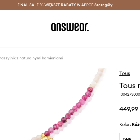
szczędzaj z Answear Club >
FINAL SALE % WIĘKSZE RABATY W APPCE
Dostawa nawet w 24h >
Szczegóły
News
naszyjnik z naturalnymi kamieniami
Tous
Tous 
1004273000
449,99 
Kolor:
ró
ONE