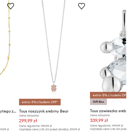
extra -5% z kodem: OFF*
Gift Box
extra -5% z kodem: OFF*
Tous naszyjnik ze srebra pokrytego złotem Basics
Tous naszyjnik srebrny Bear
Cena aktualna:
Cena aktualna:
339,99 zł
299,99 zł
Cena regularna:
499,99 zł
Cena regularna:
399,99 zł
Najniższa cena z 30 dni przed obniżką
19,99 zł
Najniższa cena z 30 dni przed obniżką:
319,99 zł