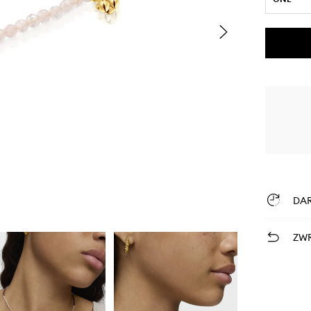
DA
ZWR