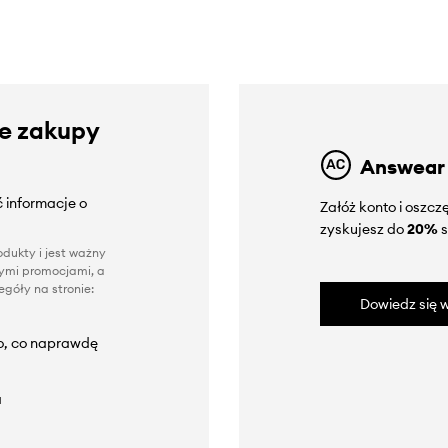
ze zakupy
Answear
 informacje o
Załóż konto i oszc
zyskujesz do
20%
s
dukty i jest ważny
nnymi promocjami, a
góły na stronie:
Dowiedz się w
to, co naprawdę
a