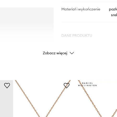
Materiał i wykończenie
pozł
sre
DANE PRODUKTU
Kod producenta
Zobacz więcej
Kolor producenta
Kolor
Marka
ID Produktu