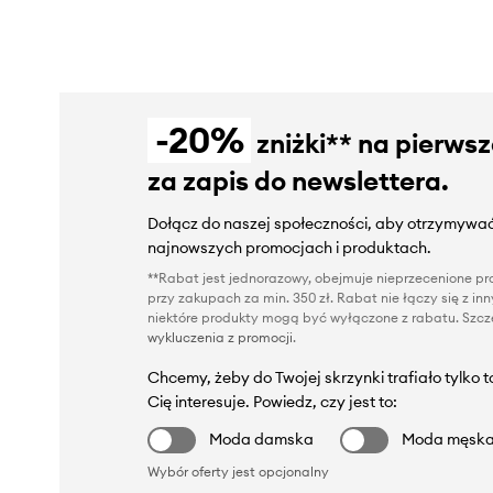
-20%
zniżki** na pierws
za zapis do newslettera.
Dołącz do naszej społeczności, aby otrzymywać
najnowszych promocjach i produktach.
**Rabat jest jednorazowy, obejmuje nieprzecenione pro
przy zakupach za min. 350 zł. Rabat nie łączy się z i
niektóre produkty mogą być wyłączone z rabatu. Szcze
wykluczenia z promocji
.
Chcemy, żeby do Twojej skrzynki trafiało tylko 
Cię interesuje. Powiedz, czy jest to:
Moda damska
Moda męsk
Wybór oferty jest opcjonalny