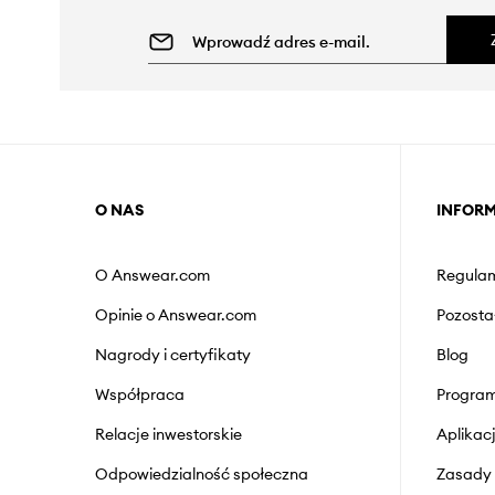
O NAS
INFOR
O Answear.com
Regulam
Opinie o Answear.com
Pozosta
Nagrody i certyfikaty
Blog
Współpraca
Program
Relacje inwestorskie
Aplika
Odpowiedzialność społeczna
Zasady 