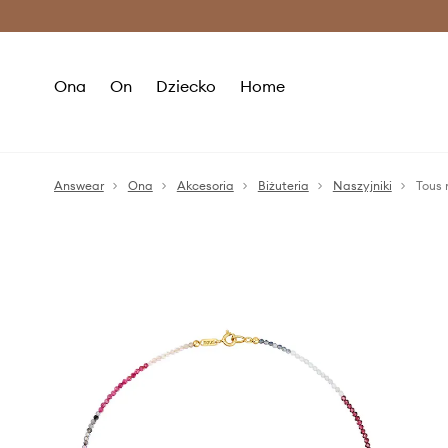
Premium Fashion Benefits >
O
Ona
On
Dziecko
Home
Answear
Ona
Akcesoria
Biżuteria
Naszyjniki
Tous 