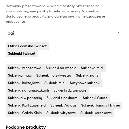
Rozmiary prezentowane w sklepie zostały przeliczone na
standardową, europejską tabelę rozmiarową. Na metce
dostarczonego produktu znajduje się oryginalne oznaczenie
producenta.
Tagi
Odzież damska Twinset
Sukienki Twinset
Sukienki wieczorowe
Sukienki na wesele
Sukienka midi
Sukienka maxi
Sukienki na sylwestra
Sukienki na 18
Sukienki koktajlowe
Sukienki mini
Satynowe sukienki
Sukienki na ramiączkach
Sukienki dzianinowe
Sukienka w panterkę
Sukienki z cekinami
Sukienki Guess
Sukienki Karl Lagerfeld
Sukienki Adidas
Sukienki Tommy Hilfiger
Sukienki Calvin Klein
Sukienki wizytowe
Sukienki koronkowe
Podobne produkty