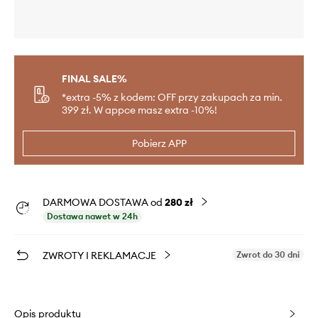
FINAL SALE%
*extra -5% z kodem: OFF przy zakupach za min.
399 zł. W appce masz extra -10%!
Pobierz APP
DARMOWA DOSTAWA od
280 zł
Dostawa nawet w 24h
ZWROTY I REKLAMACJE
Zwrot do 30 dni
Opis produktu