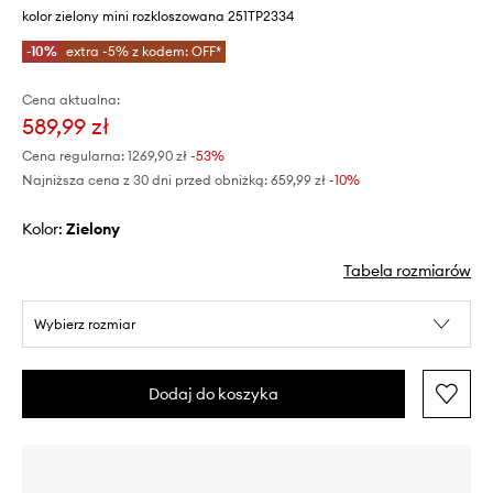
kolor zielony mini rozkloszowana 251TP2334
-10%
extra -5% z kodem: OFF*
Cena aktualna:
589,99 zł
Cena regularna:
1269,90 zł
-53%
Najniższa cena z 30 dni przed obniżką:
659,99 zł
 -10%
Kolor:
zielony
Tabela rozmiarów
Wybierz rozmiar
Dodaj do koszyka