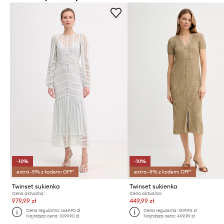
-10%
-10%
extra -5% z kodem: OFF*
extra -5% z kodem: OFF*
Twinset sukienka
Twinset sukienka
Cena aktualna:
Cena aktualna:
979,99 zł
449,99 zł
Cena regularna:
1669,90 zł
Cena regularna:
1219,90 zł
Najniższa cena:
1099,90 zł
Najniższa cena:
499,99 zł