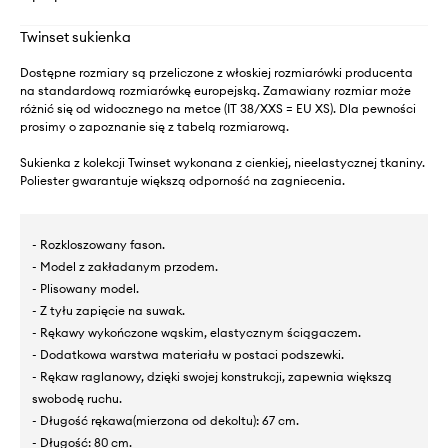
Twinset sukienka
Dostępne rozmiary są przeliczone z włoskiej rozmiarówki producenta
na standardową rozmiarówkę europejską. Zamawiany rozmiar może
różnić się od widocznego na metce (IT 38/XXS = EU XS). Dla pewności
prosimy o zapoznanie się z tabelą rozmiarową.
Sukienka z kolekcji Twinset wykonana z cienkiej, nieelastycznej tkaniny.
Poliester gwarantuje większą odporność na zagniecenia.
- Rozkloszowany fason.
- Model z zakładanym przodem.
- Plisowany model.
- Z tyłu zapięcie na suwak.
- Rękawy wykończone wąskim, elastycznym ściągaczem.
- Dodatkowa warstwa materiału w postaci podszewki.
- Rękaw raglanowy, dzięki swojej konstrukcji, zapewnia większą
swobodę ruchu.
- Długość rękawa(mierzona od dekoltu): 67 cm.
- Długość: 80 cm.