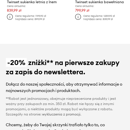
Twinset sukienka letnia z lnem
Twinset sukienka bawełniana
Cena aktualna:
Cena aktualna:
839,99 zł
799,99 zł
Cena regularna:
1199,90 zł
Cena regularna:
1259,90 zł
Najniższa cena:
899,99 zł
Najniższa cena:
839,99 zł
-20%
zniżki** na pierwsze zakupy
za zapis do newslettera.
Dołącz do naszej społeczności, aby otrzymywać informacje o
najnowszych promocjach i produktach.
**Rabat jest jednorazowy, obejmuje nieprzecenione produkty i jest
ważny przy zakupach za min. 350 zł. Rabat nie łączy się z innymi
promocjami, a niektóre produkty mogą być wyłączone z rabatu.
Szczegóły na stronie:
wykluczenia z promocji
.
Chcemy, żeby do Twojej skrzynki trafiało tylko to, co