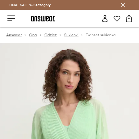
FINAL SALE %
Szczegóły
Oszczędzaj z Answear Club >
Answear
Ona
Odzież
Sukienki
Twinset sukienka