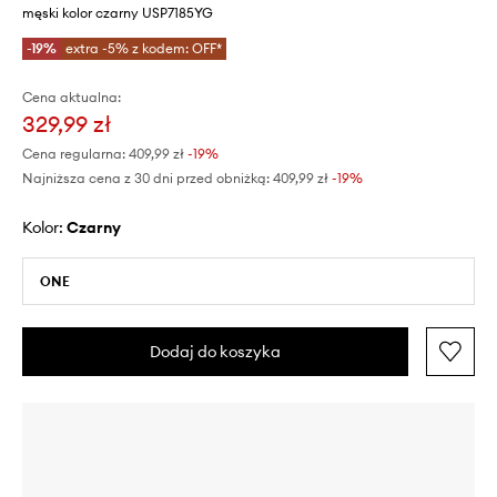
męski kolor czarny USP7185YG
-19%
extra -5% z kodem: OFF*
Cena aktualna:
329,99 zł
Cena regularna:
409,99 zł
-19%
Najniższa cena z 30 dni przed obniżką:
409,99 zł
 -19%
Kolor:
czarny
ONE
Dodaj do koszyka