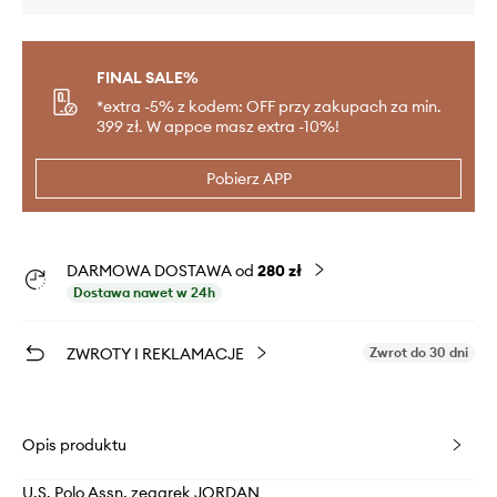
FINAL SALE%
*extra -5% z kodem: OFF przy zakupach za min.
399 zł. W appce masz extra -10%!
Pobierz APP
DARMOWA DOSTAWA od
280 zł
Dostawa nawet w 24h
ZWROTY I REKLAMACJE
Zwrot do 30 dni
Opis produktu
U.S. Polo Assn. zegarek JORDAN