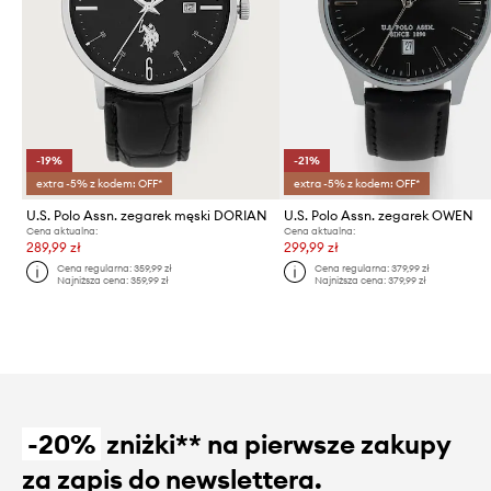
-19%
-21%
extra -5% z kodem: OFF*
extra -5% z kodem: OFF*
U.S. Polo Assn. zegarek męski DORIAN
U.S. Polo Assn. zegarek OWEN
Cena aktualna:
Cena aktualna:
289,99 zł
299,99 zł
Cena regularna:
359,99 zł
Cena regularna:
379,99 zł
Najniższa cena:
359,99 zł
Najniższa cena:
379,99 zł
-20%
zniżki** na pierwsze zakupy
za zapis do newslettera.