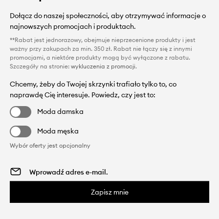
Dołącz do naszej społeczności, aby otrzymywać informacje o
najnowszych promocjach i produktach.
**Rabat jest jednorazowy, obejmuje nieprzecenione produkty i jest
ważny przy zakupach za min. 350 zł. Rabat nie łączy się z innymi
promocjami, a niektóre produkty mogą być wyłączone z rabatu.
Szczegóły na stronie:
wykluczenia z promocji
.
Chcemy, żeby do Twojej skrzynki trafiało tylko to, co
naprawdę Cię interesuje. Powiedz, czy jest to:
Moda damska
Moda męska
Wybór oferty jest opcjonalny
Zapisz mnie