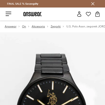
FINAL SALE %
Szczegóły
Oszczędzaj z Answear Club >
Answear
On
Akcesoria
Zegarki
U.S. Polo Assn. zegarek JO