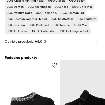
UGG Classic Mini Trailgazer
UGG Classic
UGG Bailey
UGG Ashton
UGG Adirondack
UGG Yose
UGG Ultra Mini
UGG Venture Daze
UGG Tasman X
UGG Tasman Lug
UGG Tasman Weather Hybrid
UGG Scuffette II
UGG Scuffette
UGG Tasman
UGG Peakmod
UGG Neumel
UGG Mini
UGG Lo Lowmel
UGG Goldenstar
UGG Goldenglow Slide
Opinie o produkcie
5.0
3
Podobne produkty