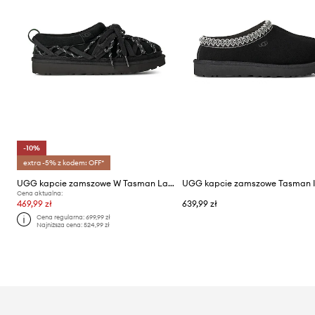
-10%
extra -5% z kodem: OFF*
UGG kapcie zamszowe W Tasman Lace
UGG kapcie zamszowe Tasman I
Cena aktualna:
469,99 zł
639,99 zł
Cena regularna:
699,99 zł
Najniższa cena:
524,99 zł