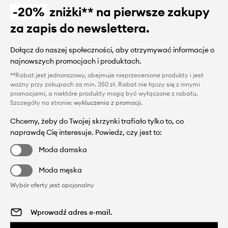
-20%
zniżki** na pierwsze zakupy
za zapis do newslettera.
Dołącz do naszej społeczności, aby otrzymywać informacje o
najnowszych promocjach i produktach.
**Rabat jest jednorazowy, obejmuje nieprzecenione produkty i jest
ważny przy zakupach za min. 350 zł. Rabat nie łączy się z innymi
promocjami, a niektóre produkty mogą być wyłączone z rabatu.
Szczegóły na stronie:
wykluczenia z promocji
.
Chcemy, żeby do Twojej skrzynki trafiało tylko to, co
naprawdę Cię interesuje. Powiedz, czy jest to:
Moda damska
Moda męska
Wybór oferty jest opcjonalny