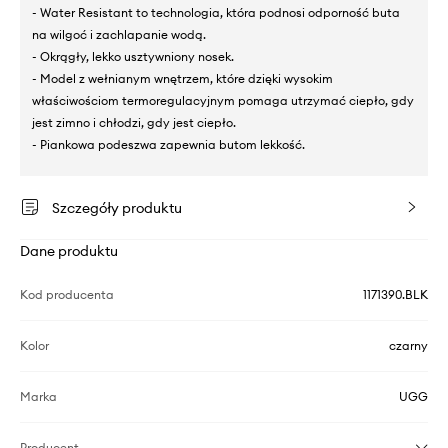
- Water Resistant to technologia, która podnosi odporność buta
na wilgoć i zachlapanie wodą.
- Okrągły, lekko usztywniony nosek.
- Model z wełnianym wnętrzem, które dzięki wysokim
właściwościom termoregulacyjnym pomaga utrzymać ciepło, gdy
jest zimno i chłodzi, gdy jest ciepło.
- Piankowa podeszwa zapewnia butom lekkość.
Szczegóły produktu
Dane produktu
Kod producenta
1171390.BLK
Kolor
czarny
Marka
UGG
Producent