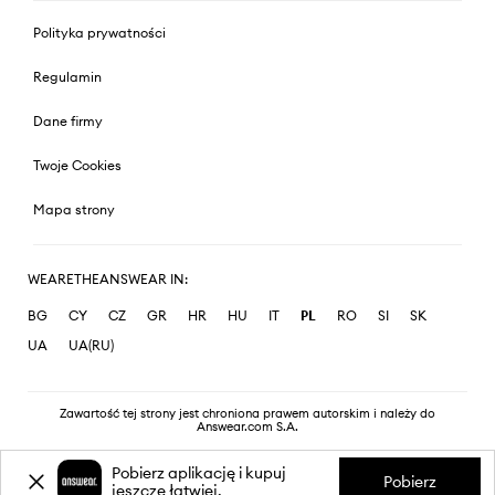
Polityka prywatności
Regulamin
Dane firmy
Twoje Cookies
Mapa strony
WEARETHEANSWEAR IN:
BG
CY
CZ
GR
HR
HU
IT
PL
RO
SI
SK
UA
UA(RU)
Zawartość tej strony jest chroniona prawem autorskim i należy do
Answear.com S.A.
Pobierz aplikację i kupuj
Pobierz
jeszcze łatwiej.