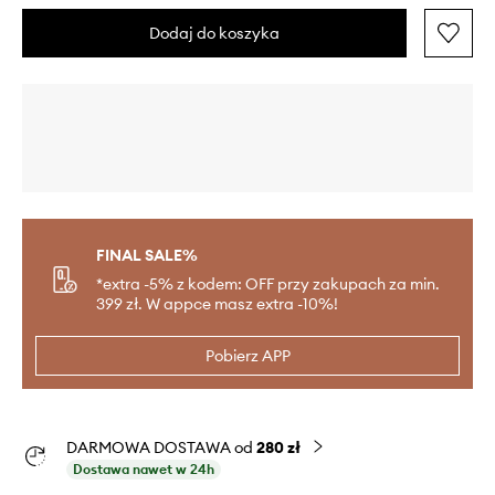
Dodaj do koszyka
FINAL SALE%
*extra -5% z kodem: OFF przy zakupach za min.
399 zł. W appce masz extra -10%!
Pobierz APP
DARMOWA DOSTAWA od
280 zł
Dostawa nawet w 24h