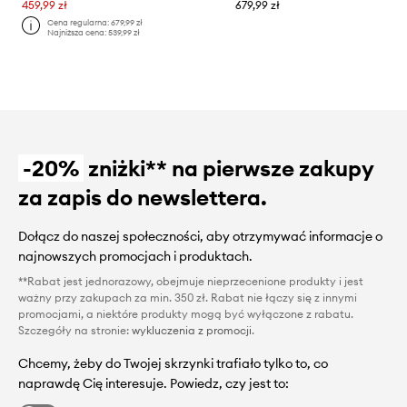
459,99 zł
679,99 zł
Cena regularna:
679,99 zł
Najniższa cena:
539,99 zł
-20%
zniżki** na pierwsze zakupy
za zapis do newslettera.
Dołącz do naszej społeczności, aby otrzymywać informacje o
najnowszych promocjach i produktach.
**Rabat jest jednorazowy, obejmuje nieprzecenione produkty i jest
ważny przy zakupach za min. 350 zł. Rabat nie łączy się z innymi
promocjami, a niektóre produkty mogą być wyłączone z rabatu.
Szczegóły na stronie:
wykluczenia z promocji
.
Chcemy, żeby do Twojej skrzynki trafiało tylko to, co
naprawdę Cię interesuje. Powiedz, czy jest to: