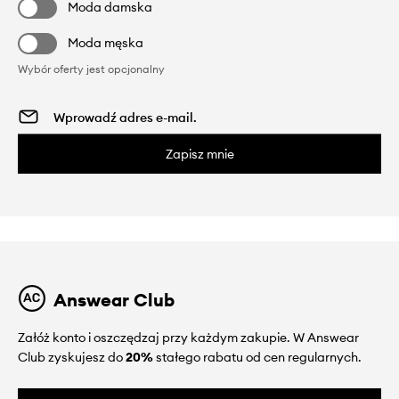
Moda damska
Moda męska
Wybór oferty jest opcjonalny
Zapisz mnie
Answear Club
Załóż konto i oszczędzaj przy każdym zakupie. W Answear
Club zyskujesz do
20%
stałego rabatu od cen regularnych.