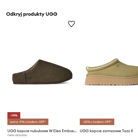
Odkryj produkty UGG
-14%
extra -5% z kodem: OFF*
-30% z kodem: OFF*
UGG kapcie nubukowe W Elea Embossed Slip-On
UGG kapcie zamszowe Tazz II
Cena aktualna: