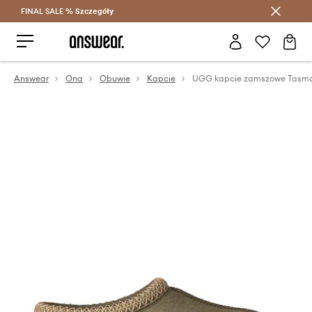
FINAL SALE %
Szczegóły
Oszczędzaj z Answear Club >
Answear
Ona
Obuwie
Kapcie
UGG kapcie zamszowe Tasma