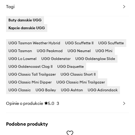
Tagi
Buty damskie UGG
Kapcie damskie UGG
UGG Tasman Weather Hybrid
UGG Scuffette II
UGG Scuffette
UGG Tasman
UGG Peakmod
UGG Neumel
UGG Mini
UGG Lo Lowmel
UGG Goldenstar
UGG Goldenglow Slide
UGG Goldencoast Clog II
UGG Disquette
UGG Classic Tall Trailgazer
UGG Classic Short II
UGG Classic Mini Dipper
UGG Classic Mini Trailgazer
UGG Classic
UGG Bailey
UGG Ashton
UGG Adirondack
Opinie o produkcie
5.0
3
Podobne produkty