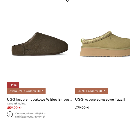
-14%
extra -5% z kodem: OFF*
-30% z kodem: OFF*
UGG kapcie nubukowe W Elea Embossed Slip-On
UGG kapcie zamszowe Tazz II
Cena aktualna:
459,99 zł
679,99 zł
Cena regularna:
679,99 zł
Najniższa cena:
539,99 zł