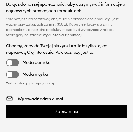
Dołącz do naszej społeczności, aby otrzymywać informacje o
najnowszych promocjach i produktach.
**Rabat jest jednorazowy, obejmuje nieprzecenione produkty i jest
ważny przy zakupach za min. 350 zł. Rabat nie łączy się z innymi
promocjami, a niektóre produkty mogą być wyłączone z rabatu.
Szczegóły na stronie:
wykluczenia z promocji
.
Chcemy, żeby do Twojej skrzynki trafiało tylko to, co
naprawdę Cię interesuje. Powiedz, czy jest to:
Moda damska
Moda męska
Wybór oferty jest opcjonalny
Zapisz mnie