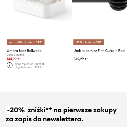
extra -5% z kodem: OFF*
-15% z kodem: OFF*
Umbra kosz Bellwood
Umbra karnisz Finn Curtain Rod
Cena aktualna:
144,99 zł
249,99 zł
Cena regularna:
189,99 zł
Najniższa cena:
149,99 zł
-20%
zniżki** na pierwsze zakupy
za zapis do newslettera.