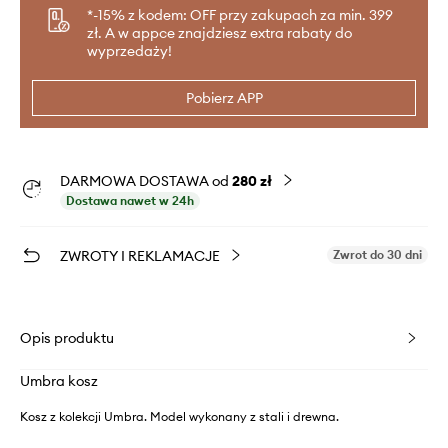
*-15% z kodem: OFF przy zakupach za min. 399
zł. A w appce znajdziesz extra rabaty do
wyprzedaży!
Pobierz APP
DARMOWA DOSTAWA od
280 zł
Dostawa nawet w 24h
ZWROTY I REKLAMACJE
Zwrot do 30 dni
Opis produktu
Umbra kosz
Kosz z kolekcji Umbra. Model wykonany z stali i drewna.