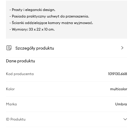
- Prosty i elegancki design.
- Posiada praktyczny uchwyt do przenoszenia.
- Ścianki oddzielające komory można wyjmować.
- Wymiary: 33 x 22 x 10 cm.
Szczegóły produktu
Dane produktu
Kod producenta
1019130.668
Kolor
multicolor
Marka
Umbra
ID Produktu