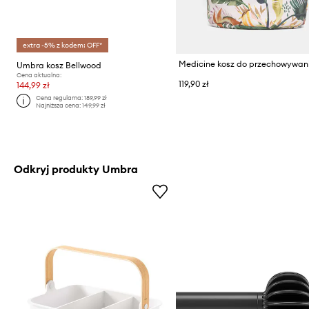
extra -5% z kodem: OFF*
Umbra kosz Bellwood
Cena aktualna:
119,90 zł
144,99 zł
Cena regularna:
189,99 zł
Najniższa cena:
149,99 zł
Odkryj produkty Umbra