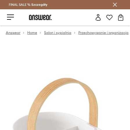
FINAL SALE %
Szczegóły
Oszczędzaj z Answear Club >
Answear
Home
Salon i sypialnia
Przechowywanie i organizacja