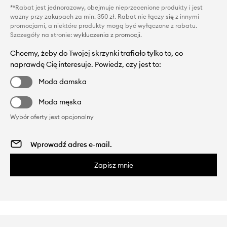
**Rabat jest jednorazowy, obejmuje nieprzecenione produkty i jest
ważny przy zakupach za min. 350 zł. Rabat nie łączy się z innymi
promocjami, a niektóre produkty mogą być wyłączone z rabatu.
Szczegóły na stronie:
wykluczenia z promocji
.
Chcemy, żeby do Twojej skrzynki trafiało tylko to, co
naprawdę Cię interesuje. Powiedz, czy jest to:
Moda damska
Moda męska
Wybór oferty jest opcjonalny
Zapisz mnie