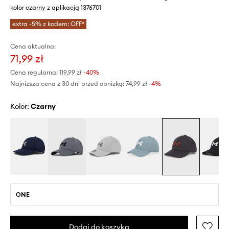
kolor czarny z aplikacją 1376701
extra -5% z kodem: OFF*
Cena aktualna:
71,99 zł
Cena regularna:
119,99 zł
-40%
Najniższa cena z 30 dni przed obniżką:
74,99 zł
 -4%
Kolor:
czarny
ONE
Dodaj do koszyka