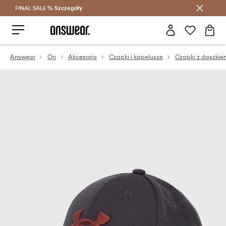
FINAL SALE %
Szczegóły
Oszczędzaj z Answear Club >
Answear
On
Akcesoria
Czapki i kapelusze
Czapki z daszkie