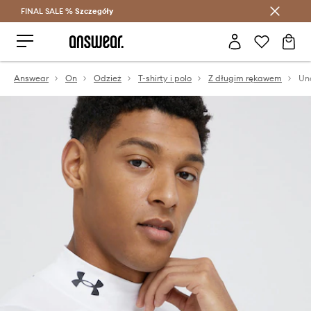
FINAL SALE %
Szczegóły
Oszczędzaj z Answear Club >
Answear
On
Odzież
T-shirty i polo
Z długim rękawem
Un