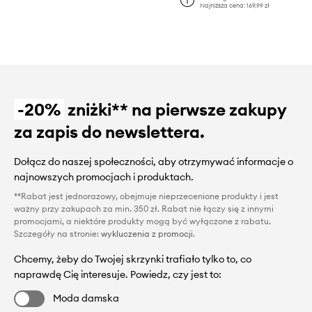
Najniższa cena:
169,99 zł
-20%
zniżki** na pierwsze zakupy
za zapis do newslettera.
Dołącz do naszej społeczności, aby otrzymywać informacje o
najnowszych promocjach i produktach.
**Rabat jest jednorazowy, obejmuje nieprzecenione produkty i jest
ważny przy zakupach za min. 350 zł. Rabat nie łączy się z innymi
promocjami, a niektóre produkty mogą być wyłączone z rabatu.
Szczegóły na stronie:
wykluczenia z promocji
.
Chcemy, żeby do Twojej skrzynki trafiało tylko to, co
naprawdę Cię interesuje. Powiedz, czy jest to:
Moda damska