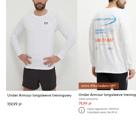
extra -5% z kodem: OFF*
Under Armour longsleeve treningowy
Cena aktualna:
79,99 zł
159,99 zł
Cena regularna:
149,99 zł
Najniższa cena:
84,99 zł