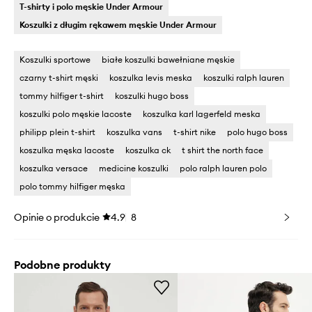
T-shirty i polo męskie Under Armour
Koszulki z długim rękawem męskie Under Armour
Koszulki sportowe
białe koszulki bawełniane męskie
czarny t-shirt męski
koszulka levis meska
koszulki ralph lauren
tommy hilfiger t-shirt
koszulki hugo boss
koszulki polo męskie lacoste
koszulka karl lagerfeld meska
philipp plein t-shirt
koszulka vans
t-shirt nike
polo hugo boss
koszulka męska lacoste
koszulka ck
t shirt the north face
koszulka versace
medicine koszulki
polo ralph lauren polo
polo tommy hilfiger męska
Opinie o produkcie
4.9
8
Podobne produkty