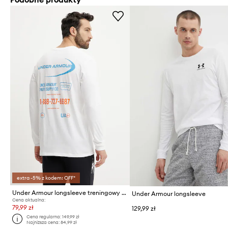
extra -5% z kodem: OFF*
Under Armour longsleeve treningowy Workwear Logo
Under Armour longsleeve
Cena aktualna:
79,99 zł
129,99 zł
Cena regularna:
149,99 zł
Najniższa cena:
84,99 zł