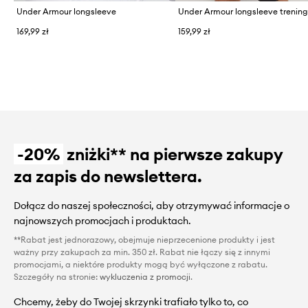
Under Armour longsleeve
Under Armour longsleeve trenin
169,99 zł
159,99 zł
-20%
zniżki** na pierwsze zakupy
za zapis do newslettera.
Dołącz do naszej społeczności, aby otrzymywać informacje o
najnowszych promocjach i produktach.
**Rabat jest jednorazowy, obejmuje nieprzecenione produkty i jest
ważny przy zakupach za min. 350 zł. Rabat nie łączy się z innymi
promocjami, a niektóre produkty mogą być wyłączone z rabatu.
Szczegóły na stronie:
wykluczenia z promocji
.
Chcemy, żeby do Twojej skrzynki trafiało tylko to, co