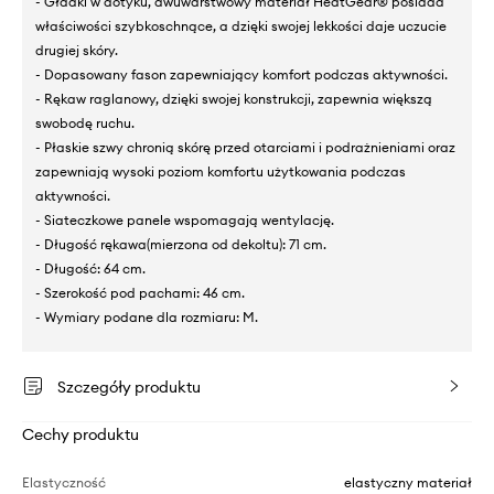
- Gładki w dotyku, dwuwarstwowy materiał HeatGear® posiada
właściwości szybkoschnące, a dzięki swojej lekkości daje uczucie
drugiej skóry.
- Dopasowany fason zapewniający komfort podczas aktywności.
- Rękaw raglanowy, dzięki swojej konstrukcji, zapewnia większą
swobodę ruchu.
- Płaskie szwy chronią skórę przed otarciami i podrażnieniami oraz
zapewniają wysoki poziom komfortu użytkowania podczas
aktywności.
- Siateczkowe panele wspomagają wentylację.
- Długość rękawa(mierzona od dekoltu): 71 cm.
- Długość: 64 cm.
- Szerokość pod pachami: 46 cm.
- Wymiary podane dla rozmiaru: M.
Szczegóły produktu
Cechy produktu
Elastyczność
elastyczny materiał