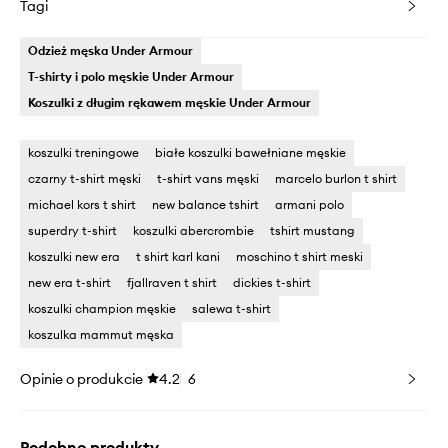
Tagi
Odzież męska Under Armour
T-shirty i polo męskie Under Armour
Koszulki z długim rękawem męskie Under Armour
koszulki treningowe
białe koszulki bawełniane męskie
czarny t-shirt męski
t-shirt vans męski
marcelo burlon t shirt
michael kors t shirt
new balance tshirt
armani polo
superdry t-shirt
koszulki abercrombie
tshirt mustang
koszulki new era
t shirt karl kani
moschino t shirt meski
new era t-shirt
fjallraven t shirt
dickies t-shirt
koszulki champion męskie
salewa t-shirt
koszulka mammut męska
Opinie o produkcie
4.2
6
Podobne produkty