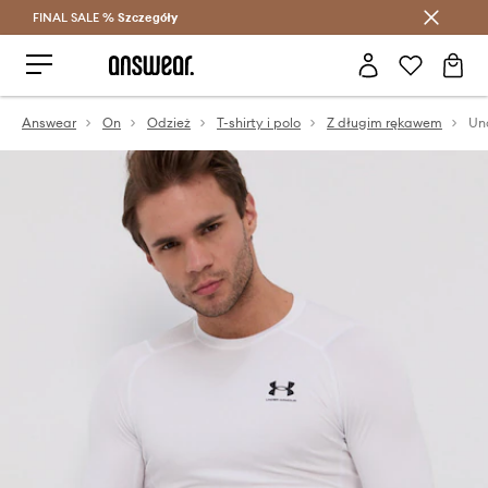
FINAL SALE %
Szczegóły
Oszczędzaj z Answear Club >
Answear
On
Odzież
T-shirty i polo
Z długim rękawem