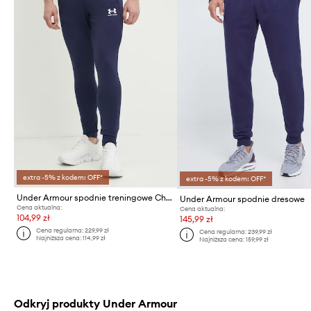
extra -5% z kodem: OFF*
extra -5% z kodem: OFF*
Under Armour spodnie treningowe Challenger
Under Armour spodnie dresowe
Cena aktualna:
Cena aktualna:
104,99 zł
145,99 zł
Cena regularna:
229,99 zł
Cena regularna:
239,99 zł
Najniższa cena:
114,99 zł
Najniższa cena:
159,99 zł
Odkryj produkty Under Armour