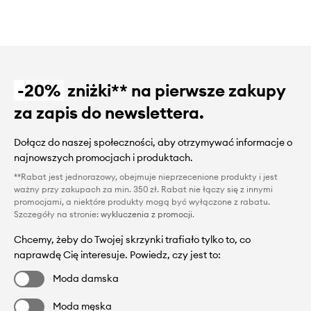
-20%
zniżki** na pierwsze zakupy
za zapis do newslettera.
Dołącz do naszej społeczności, aby otrzymywać informacje o
najnowszych promocjach i produktach.
**Rabat jest jednorazowy, obejmuje nieprzecenione produkty i jest
ważny przy zakupach za min. 350 zł. Rabat nie łączy się z innymi
promocjami, a niektóre produkty mogą być wyłączone z rabatu.
Szczegóły na stronie:
wykluczenia z promocji
.
Chcemy, żeby do Twojej skrzynki trafiało tylko to, co
naprawdę Cię interesuje. Powiedz, czy jest to:
Moda damska
Moda męska