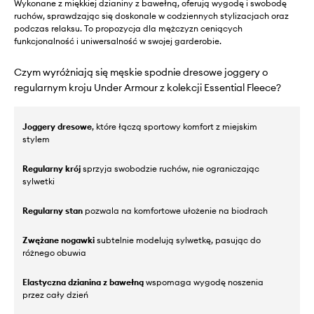
Wykonane z miękkiej dzianiny z bawełną, oferują wygodę i swobodę
ruchów, sprawdzając się doskonale w codziennych stylizacjach oraz
podczas relaksu. To propozycja dla mężczyzn ceniących
funkcjonalność i uniwersalność w swojej garderobie.
Czym wyróżniają się męskie spodnie dresowe joggery o
regularnym kroju Under Armour z kolekcji Essential Fleece?
Joggery dresowe
, które łączą sportowy komfort z miejskim
stylem
Regularny krój
sprzyja swobodzie ruchów, nie ograniczając
sylwetki
Regularny stan
pozwala na komfortowe ułożenie na biodrach
Zwężane nogawki
subtelnie modelują sylwetkę, pasując do
różnego obuwia
Elastyczna dzianina z bawełną
wspomaga wygodę noszenia
przez cały dzień