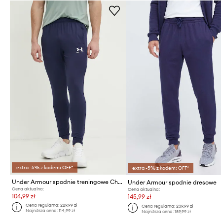
extra -5% z kodem: OFF*
extra -5% z kodem: OFF*
Under Armour spodnie treningowe Challenger
Under Armour spodnie dresowe
Cena aktualna:
Cena aktualna:
104,99 zł
145,99 zł
Cena regularna:
229,99 zł
Cena regularna:
239,99 zł
Najniższa cena:
114,99 zł
Najniższa cena:
159,99 zł