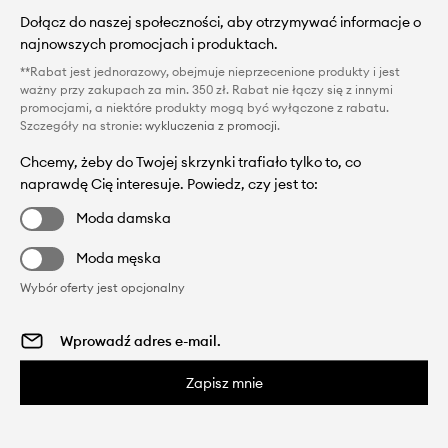
Dołącz do naszej społeczności, aby otrzymywać informacje o
najnowszych promocjach i produktach.
**Rabat jest jednorazowy, obejmuje nieprzecenione produkty i jest
ważny przy zakupach za min. 350 zł. Rabat nie łączy się z innymi
promocjami, a niektóre produkty mogą być wyłączone z rabatu.
Szczegóły na stronie:
wykluczenia z promocji
.
Chcemy, żeby do Twojej skrzynki trafiało tylko to, co
naprawdę Cię interesuje. Powiedz, czy jest to:
Moda damska
Moda męska
Wybór oferty jest opcjonalny
Zapisz mnie