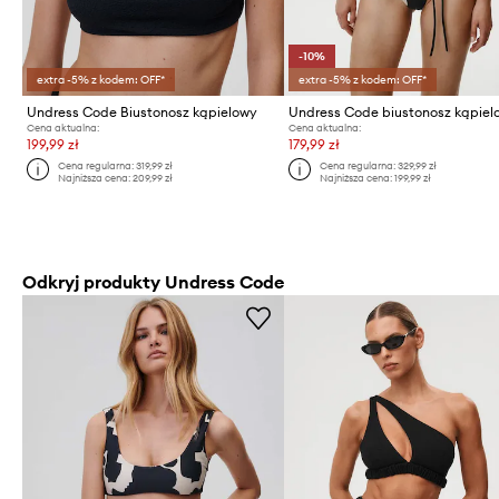
-10%
extra -5% z kodem: OFF*
extra -5% z kodem: OFF*
Undress Code Biustonosz kąpielowy
Cena aktualna:
Cena aktualna:
199,99 zł
179,99 zł
Cena regularna:
319,99 zł
Cena regularna:
329,99 zł
Najniższa cena:
209,99 zł
Najniższa cena:
199,99 zł
Odkryj produkty Undress Code