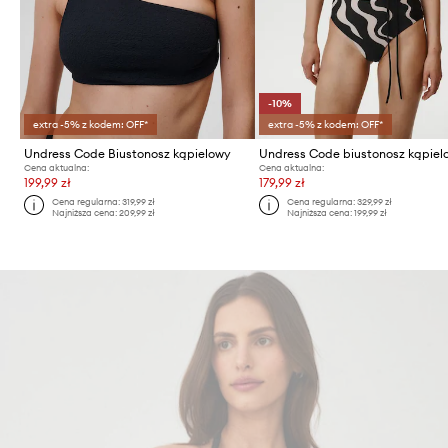
-10%
extra -5% z kodem: OFF*
extra -5% z kodem: OFF*
Undress Code Biustonosz kąpielowy
Cena aktualna:
Cena aktualna:
199,99 zł
179,99 zł
Cena regularna:
319,99 zł
Cena regularna:
329,99 zł
Najniższa cena:
209,99 zł
Najniższa cena:
199,99 zł