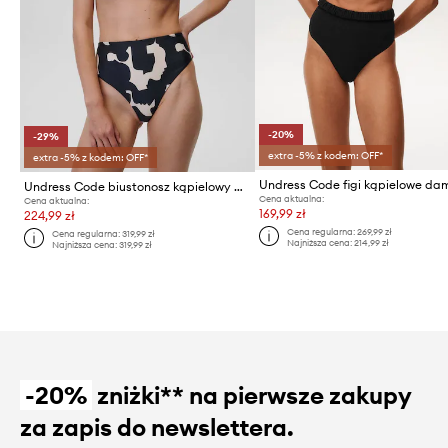
-20%
-29%
extra -5% z kodem: OFF*
extra -5% z kodem: OFF*
Undress Code biustonosz kąpielowy Castaway
Cena aktualna:
Cena aktualna:
169,99 zł
224,99 zł
Cena regularna:
269,99 zł
Cena regularna:
319,99 zł
Najniższa cena:
214,99 zł
Najniższa cena:
319,99 zł
-20%
zniżki** na pierwsze zakupy
za zapis do newslettera.