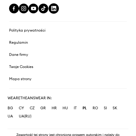
Polityka prywatności
Regulamin
Dane firmy
Twoje Cookies
Mapa strony
WEARETHEANSWEAR IN:
BG
CY
CZ
GR
HR
HU
IT
PL
RO
SI
SK
UA
UA(RU)
Zawartość tej strony jest chroniona prawem autorskim i należy do