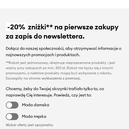
-20%
zniżki** na pierwsze zakupy
za zapis do newslettera.
Dołącz do naszej społeczności, aby otrzymywać informacje o
najnowszych promocjach i produktach.
**Rabat jest jednorazowy, obejmuje nieprzecenione produkty i jest
ważny przy zakupach za min. 350 zł. Rabat nie łączy się z innymi
promocjami, a niektóre produkty mogą być wyłączone z rabatu.
Szczegóły na stronie:
wykluczenia z promocji
.
Chcemy, żeby do Twojej skrzynki trafiało tylko to, co
naprawdę Cię interesuje. Powiedz, czy jest to:
Moda damska
Moda męska
Wybór oferty jest opcjonalny