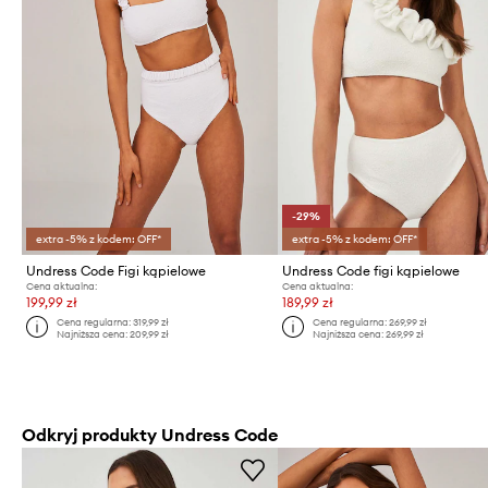
-29%
extra -5% z kodem: OFF*
extra -5% z kodem: OFF*
Undress Code Figi kąpielowe
Undress Code figi kąpielowe
Cena aktualna:
Cena aktualna:
199,99 zł
189,99 zł
Cena regularna:
319,99 zł
Cena regularna:
269,99 zł
Najniższa cena:
209,99 zł
Najniższa cena:
269,99 zł
Odkryj produkty Undress Code