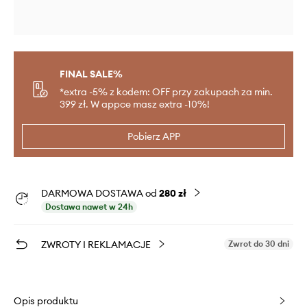
FINAL SALE%
*extra -5% z kodem: OFF przy zakupach za min.
399 zł. W appce masz extra -10%!
Pobierz APP
DARMOWA DOSTAWA od
280 zł
Dostawa nawet w 24h
ZWROTY I REKLAMACJE
Zwrot do 30 dni
Opis produktu