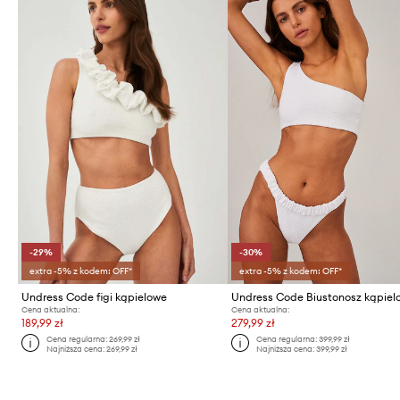
-29%
-30%
extra -5% z kodem: OFF*
extra -5% z kodem: OFF*
Undress Code figi kąpielowe
Undress Code Biustonosz kąpiel
Cena aktualna:
Cena aktualna:
189,99 zł
279,99 zł
Cena regularna:
269,99 zł
Cena regularna:
399,99 zł
Najniższa cena:
269,99 zł
Najniższa cena:
399,99 zł