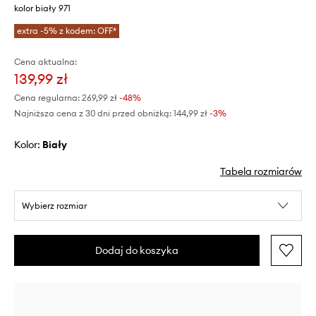
kolor biały 971
extra -5% z kodem: OFF*
Cena aktualna:
139,99 zł
Cena regularna:
269,99 zł
-48%
Najniższa cena z 30 dni przed obniżką:
144,99 zł
 -3%
Kolor:
biały
Tabela rozmiarów
Wybierz rozmiar
Dodaj do koszyka