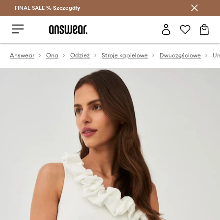
FINAL SALE %
Szczegóły
Oszczędzaj z Answear Club >
Answear
Ona
Odzież
Stroje kąpielowe
Dwuczęściowe
Un