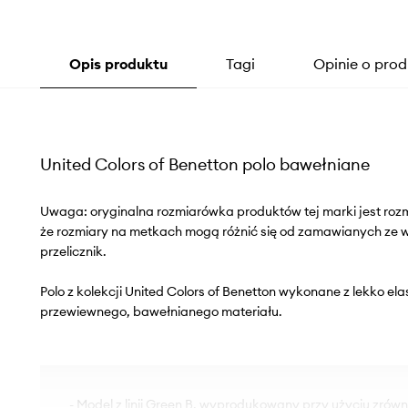
Opis produktu
Tagi
Opinie o prod
United Colors of Benetton polo bawełniane
Uwaga: oryginalna rozmiarówka produktów tej marki jest roz
że rozmiary na metkach mogą różnić się od zamawianych ze
przelicznik.
Polo z kolekcji United Colors of Benetton wykonane z lekko ela
przewiewnego, bawełnianego materiału.
- Model z linii Green B, wyprodukowany przy użyciu zr