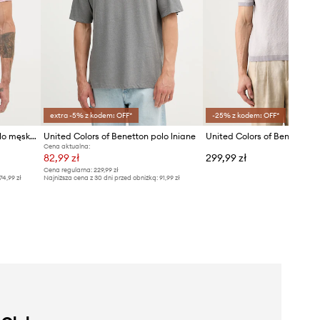
extra -5% z kodem: OFF*
-25% z kodem: OFF*
United Colors of Benetton polo męskie bawełniane
United Colors of Benetton polo lniane
Cena aktualna:
82,99 zł
299,99 zł
Cena regularna:
229,99 zł
74,99 zł
Najniższa cena z 30 dni przed obniżką:
91,99 zł