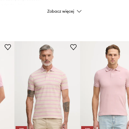
a środowisko.
Zobacz więcej
nicznej.
Marka
U
Producent
ID Produktu