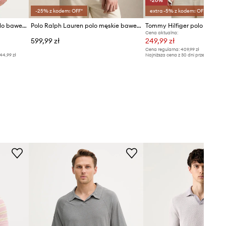
-20%
-25% z kodem: OFF*
extra -5% z kodem: OFF*
United Colors of Benetton polo bawełniane
Polo Ralph Lauren polo męskie bawełniane
Cena aktualna:
599,99 zł
249,99 zł
Cena regularna:
409,99 zł
44,99 zł
Najniższa cena z 30 dni przed obniżką