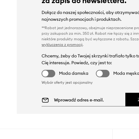
za zapis do newslettera.
Dołącz do naszej społeczności, aby otrzymywać
najnowszych promocjach i produktach.
**Rabat jest jednorazowy, obejmuje nieprzecenione pro
przy zakupach za min. 350 zł. Rabat nie łączy się z i
niektóre produkty mogą być wyłączone z rabatu. Szcze
wykluczenia z promocji
.
Chcemy, żeby do Twojej skrzynki trafiało tylko 
Cię interesuje. Powiedz, czy jest to:
Moda damska
Moda męsk
Wybór oferty jest opcjonalny