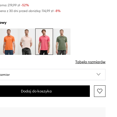
arna:
219,99 zł
-52%
ena z 30 dni przed obniżką:
114,99 zł
 -8%
żowy
Tabela rozmiarów
rozmiar
Dodaj do koszyka