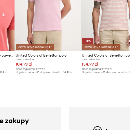
-11%
extra -5% z kodem: OFF*
extra -5% z kodem: OFF*
United Colors of Benetton polo bawełniane
United Colors of Benetton polo
Cena aktualna:
Cena aktualna:
104,99 zł
154,99 zł
Cena regularna:
219,99 zł
Cena regularna:
219,99 zł
9,99 zł
Najniższa cena z 30 dni przed obniżką:
114,99 zł
Najniższa cena z 30 dni przed obniżką:
1
ze zakupy