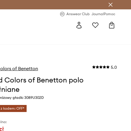
letter >
Regularne nowości >
Answear Club
Journal
Pomoc
5.0
olors of Benetton
d Colors of Benetton polo
łniane
r różowy gładki 3089U302D
 z kodem: OFF*
lna:
zł