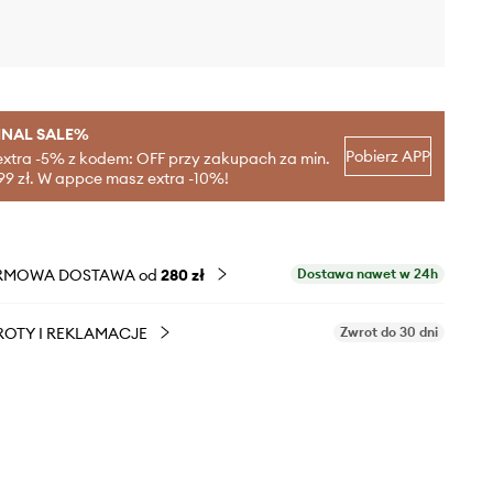
INAL SALE%
Pobierz APP
extra -5% z kodem: OFF przy zakupach za min.
99 zł. W appce masz extra -10%!
RMOWA DOSTAWA od
280 zł
Dostawa nawet w 24h
OTY I REKLAMACJE
Zwrot do 30 dni