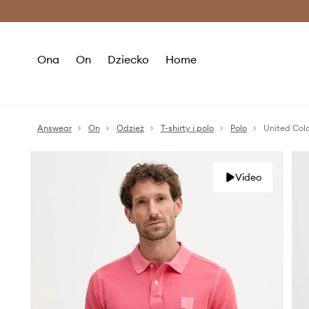
Premium Fashion Benefits >
O
Ona
On
Dziecko
Home
Answear
On
Odzież
T-shirty i polo
Polo
United Colo
Video