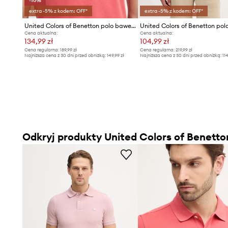
-10%
extra -5% z kodem: OFF*
extra -5% z kodem: OFF*
United Colors of Benetton polo bawełniane
United Colors of Benetton pol
Cena aktualna:
Cena aktualna:
134,99 zł
104,99 zł
Cena regularna:
189,99 zł
Cena regularna:
219,99 zł
Najniższa cena z 30 dni przed obniżką:
149,99 zł
Najniższa cena z 30 dni przed obniżką:
11
Odkryj produkty United Colors of Benetto