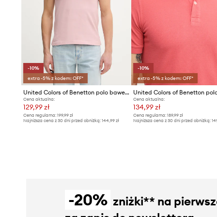
-10%
-10%
extra -5% z kodem: OFF*
extra -5% z kodem: OFF*
United Colors of Benetton polo bawełniane
Cena aktualna:
Cena aktualna:
129,99 zł
134,99 zł
Cena regularna:
199,99 zł
Cena regularna:
189,99 zł
Najniższa cena z 30 dni przed obniżką:
144,99 zł
Najniższa cena z 30 dni przed obniżką:
14
-20%
zniżki** na pierws