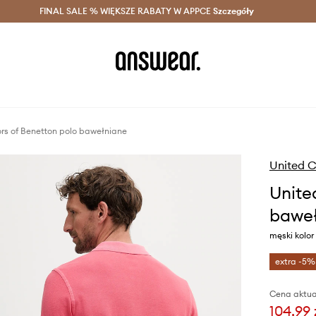
szczędzaj z Answear Club >
FINAL SALE % WIĘKSZE RABATY W APPCE
Dostawa nawet w 24h >
Szczegóły
News
rs of Benetton polo bawełniane
United C
Unite
bawe
męski kolo
extra -5%
Cena aktua
104,99 