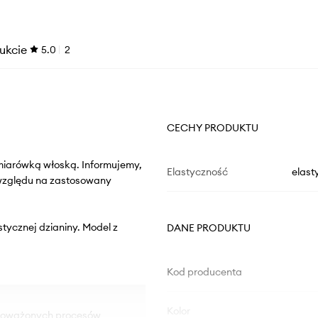
ukcie
5.0
2
CECHY PRODUKTU
miarówką włoską. Informujemy,
Elastyczność
elast
 względu na zastosowany
stycznej dzianiny. Model z
DANE PRODUKTU
Kod producenta
Kolor
ównoważonych procesów