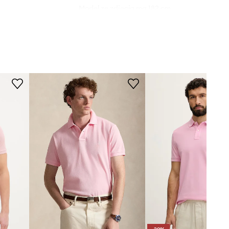
Model ze zdjęcia ma 182 cm
wzrostu i ma na sobie rozmiar M.
nited Colors of
Benetton
Rozmiarówka zaniżona
Zalecamy wybór rozmiaru większego,
niż nosisz zazwyczaj.
Rozmiary prezentowane w sklepie
zostały przeliczone na standardową,
europejską tabelę rozmiarową. Na
metce dostarczonego produktu
znajduje się oryginalne oznaczenie
producenta.
Tabela rozmiarów