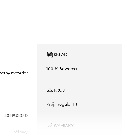
SKŁAD
100 % Bawełna
yczny materiał
KRÓJ
Krój
:
regular fit
3089U302D
WYMIARY
różowy