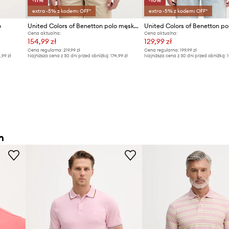
-11%
-10%
extra -5% z kodem: OFF*
extra -5% z kodem: OFF*
o
United Colors of Benetton polo męskie bawełniane
Cena aktualna:
Cena aktualna:
154,99 zł
129,99 zł
Cena regularna:
219,99 zł
Cena regularna:
199,99 zł
4,99 zł
Najniższa cena z 30 dni przed obniżką:
174,99 zł
Najniższa cena z 30 dni przed obniżką:
1
n