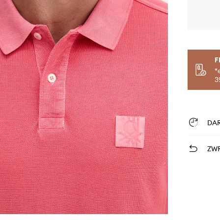
F
*
3
DA
ZWR