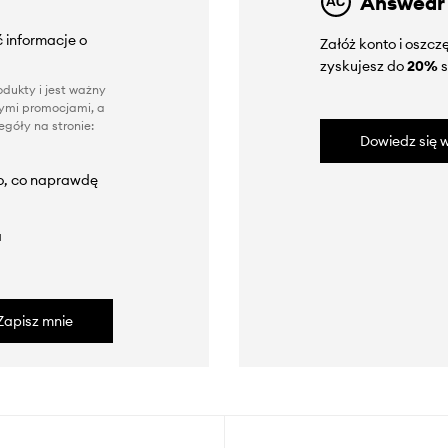
Answear
 informacje o
Załóż konto i oszc
zyskujesz do
20%
s
dukty i jest ważny
nnymi promocjami, a
góły na stronie:
Dowiedz się w
to, co naprawdę
a
Zapisz mnie