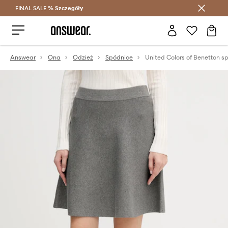
FINAL SALE %
Szczegóły
Oszczędzaj z Answear Club >
Answear
Ona
Odzież
Spódnice