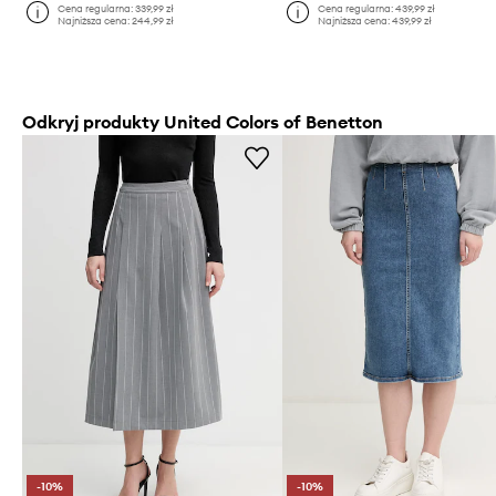
Cena regularna:
339,99 zł
Cena regularna:
439,99 zł
Najniższa cena:
244,99 zł
Najniższa cena:
439,99 zł
Odkryj produkty United Colors of Benetton
-10%
-10%