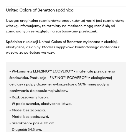
United Colors of Benetton spódnica
Uwaga: oryginalna rozmiarówka produktów tej marki jest rozmiarówką
włoską. Informujemy, że rozmiary na metkach mogą różnić się od
zamawianych ze względu na zastosowany przelicznik.
Spódnica z kolekcji United Colors of Benetton wykonana z cienkiej,
elastycznej dzianiny. Model z wyjątkowo komfortowego materiału z
wysoką zawartością wiskozy.
- Wykonane z LENZING™ ECOVERO™ - materiału przyjaznego
środowisku. Produkcja LENZING™ ECOVERO™ z ekologicznej
celulozy i pulpy drzewnej wykorzystuje o 50% mniej wody w
porównaniu do popularnej wiskozy.
- Rozkloszowany fason.
- W pasie szeroka, elastyczna listwa.
- Model bez zapięcia.
- Model bez podszewki.
- Szerokość w pasie: 35 cm.
- Długość: 54,5 cm.