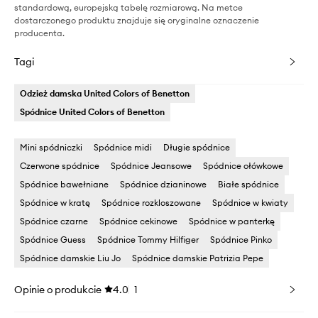
standardową, europejską tabelę rozmiarową. Na metce
dostarczonego produktu znajduje się oryginalne oznaczenie
producenta.
Tagi
Odzież damska United Colors of Benetton
Spódnice United Colors of Benetton
Mini spódniczki
Spódnice midi
Długie spódnice
Czerwone spódnice
Spódnice Jeansowe
Spódnice ołówkowe
Spódnice bawełniane
Spódnice dzianinowe
Białe spódnice
Spódnice w kratę
Spódnice rozkloszowane
Spódnice w kwiaty
Spódnice czarne
Spódnice cekinowe
Spódnice w panterkę
Spódnice Guess
Spódnice Tommy Hilfiger
Spódnice Pinko
Spódnice damskie Liu Jo
Spódnice damskie Patrizia Pepe
Opinie o produkcie
4.0
1