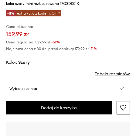
kolor szary mini rozkloszowana 17Q3D001X
-11%
extra -5% z kodem: OFF*
Cena aktualna:
159,99 zł
Cena regularna:
329,99 zł
-51%
Najniższa cena z 30 dni przed obniżką:
179,99 zł
 -11%
Kolor:
szary
Tabela rozmiarów
Wybierz rozmiar
Dodaj do koszyka