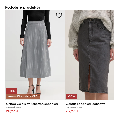
Podobne produkty
-10%
extra -5% z kodem: OFF*
-50%
United Colors of Benetton spódnica
Gestuz spódnica jeansowa
Cena aktualna:
Cena aktualna:
219,99 zł
219,99 zł