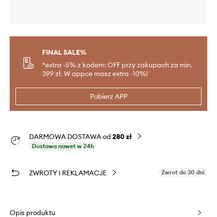
FINAL SALE%
*extra -5% z kodem: OFF przy zakupach za min.
399 zł. W appce masz extra -10%!
Pobierz APP
DARMOWA DOSTAWA od
280 zł
Dostawa nawet w 24h
ZWROTY I REKLAMACJE
Zwrot do 30 dni
Opis produktu