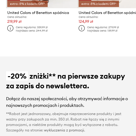
extra -5% z kodem: OFF*
extra -5% z kodem: OFF*
United Colors of Benetton spódnica
Cena aktualna:
Cena aktualna:
219,99 zł
124,99 zł
Cena regularna:
339,99 zł
Cena regularna:
279,99 zł
Najniższa cena:
244,99 zł
Najniższa cena:
139,99 zł
-20%
zniżki** na pierwsze zakupy
za zapis do newslettera.
Dołącz do naszej społeczności, aby otrzymywać informacje o
najnowszych promocjach i produktach.
**Rabat jest jednorazowy, obejmuje nieprzecenione produkty i jest
ważny przy zakupach za min. 350 zł. Rabat nie łączy się z innymi
promocjami, a niektóre produkty mogą być wyłączone z rabatu.
Szczegóły na stronie:
wykluczenia z promocji
.