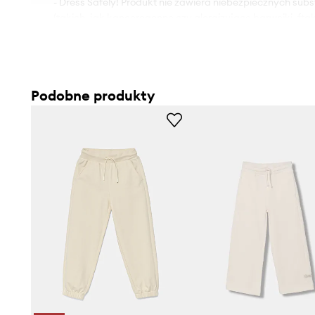
- Dress Safely! Produkt nie zawiera niebezpiecznych sub
(takich, jak kancerogenne czy alergizujące barwniki, fta
metale ciężkie).
- Dress Safely! Produkt nie zawiera niebezpiecznych, od
elementów.
- Prosty, nie blokujący ruchów fason.
Podobne produkty
- W pasie elastyczna listwa z troczkami.
- Kieszenie cargo.
- Dwie wsuwane kieszenie boczne.
- Cienka, elastyczna dzianina.
- Szerokość w pasie: 30 cm.
- Szerokość w biodrach: 36 cm.
- Wysokość stanu: 25 cm.
- Szerokość nogawki na dole: 21 cm.
- Szerokość nogawki: 20 cm.
- Długość: 65 cm.
- Wymiary podane dla wzrostu: 122 cm.