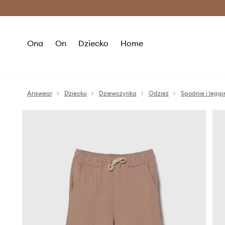
Premium Fashion Benefits >
O
Ona
On
Dziecko
Home
Answear
Dziecko
Dziewczynka
Odzież
Spodnie i leggi