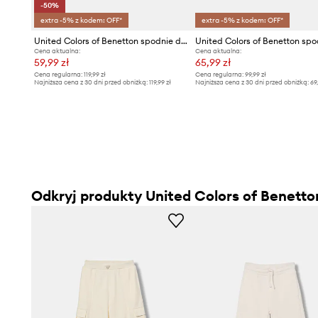
-50%
extra -5% z kodem: OFF*
extra -5% z kodem: OFF*
United Colors of Benetton spodnie dresowe bawełniane dziecięce
Cena aktualna:
Cena aktualna:
59,99 zł
65,99 zł
Cena regularna:
119,99 zł
Cena regularna:
99,99 zł
Najniższa cena z 30 dni przed obniżką:
119,99 zł
Najniższa cena z 30 dni przed obniżką:
69
Odkryj produkty United Colors of Benetto