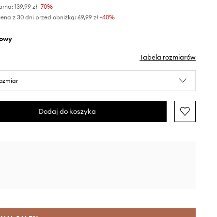
arna:
139,99 zł
-70%
ena z 30 dni przed obniżką:
69,99 zł
 -40%
żowy
Tabela rozmiarów
rozmiar
Dodaj do koszyka