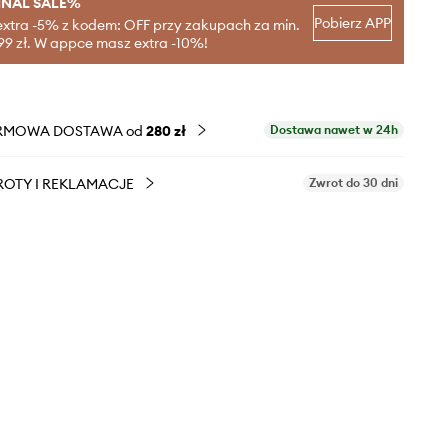
INAL SALE%
Pobierz APP
extra -5% z kodem: OFF przy zakupach za min.
99 zł. W appce masz extra -10%!
RMOWA DOSTAWA od
280 zł
Dostawa nawet w 24h
OTY I REKLAMACJE
Zwrot do 30 dni