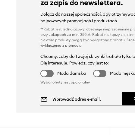
za zapis do newslettera.
Dołącz do naszej społeczności, aby otrzymywać
najnowszych promocjach i produktach.
**Rabat jest jednorazowy, obejmuje nieprzecenione pro
przy zakupach za min. 350 zł. Rabat nie łączy się z i
niektóre produkty mogą być wyłączone z rabatu. Szcze
wykluczenia z promocji
.
Chcemy, żeby do Twojej skrzynki trafiało tylko 
Cię interesuje. Powiedz, czy jest to:
Moda damska
Moda męsk
Wybór oferty jest opcjonalny