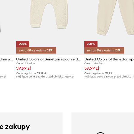
-50%
-50%
extra -5% z kodem: OFF*
extra -5% z kodem: OFF*
United Colors of Benetton spodnie wide leg dziecięce bawełniane
United Colors of Benetton spodnie dresowe niemowlęce
Cena aktualna:
Cena aktualna:
39,99 zł
59,99 zł
Cena regularna:
79,99 zł
Cena regularna:
119,99 zł
,99 zł
Najniższa cena z 30 dni przed obniżką:
79,99 zł
Najniższa cena z 30 dni przed obniżką:
1
ze zakupy