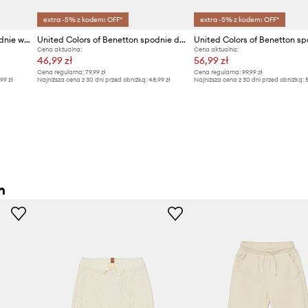
extra -5% z kodem: OFF*
extra -5% z kodem: OFF*
United Colors of Benetton spodnie wide leg dziecięce bawełniane
United Colors of Benetton spodnie dresowe dziecięce
Cena aktualna:
Cena aktualna:
46,99 zł
56,99 zł
Cena regularna:
79,99 zł
Cena regularna:
99,99 zł
,99 zł
Najniższa cena z 30 dni przed obniżką:
48,99 zł
Najniższa cena z 30 dni przed obniżką:
5
n