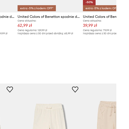
-50%
extra -5% z kodem: OFF*
extra -5% z kodem: OFF*
United Colors of Benetton spodnie dresowe dziecięce
United Colors of Benetton spodnie dresowe bawełniane dziecięce
Cena aktualna:
Cena aktualna:
62,99 zł
39,99 zł
Cena regularna:
129,99 zł
Cena regularna:
79,99 zł
9,99 zł
Najniższa cena z 30 dni przed obniżką:
65,99 zł
Najniższa cena z 30 dni przed obniżką