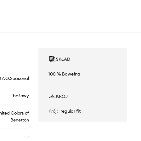
SKŁAD
100 % Bawełna
Z.G.Seasonal
beżowy
KRÓJ
Krój
:
regular fit
nited Colors of
Benetton