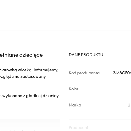
ełniane dziecięce
DANE PRODUKTU
miarówką włoską. Informujemy,
Kod producenta
3J68CF04
 względu na zastosowany
Kolor
n wykonane z gładkiej dzianiny.
Marka
U
Producent