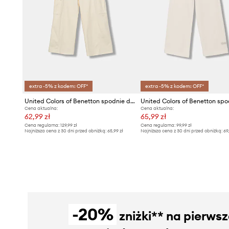
extra -5% z kodem: OFF*
extra -5% z kodem: OFF*
United Colors of Benetton spodnie dresowe bawełniane dziecięce
Cena aktualna:
Cena aktualna:
62,99 zł
65,99 zł
Cena regularna:
129,99 zł
Cena regularna:
99,99 zł
Najniższa cena z 30 dni przed obniżką:
65,99 zł
Najniższa cena z 30 dni przed obniżką:
69
-20%
zniżki** na pierws