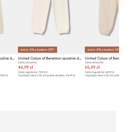
extra -5% z kodem: OFF*
extra -5% z kodem: OFF*
United Colors of Benetton spodnie dresowe bawełniane dziecięce
United Colors of Benetton spodnie dresowe dziecięce
Cena aktualna:
Cena aktualna:
46,99 zł
55,99 zł
Cena regularna:
79,99 zł
Cena regularna:
69,99 zł
19,99 zł
Najniższa cena z 30 dni przed obniżką:
48,99 zł
Najniższa cena z 30 dni przed obniżką