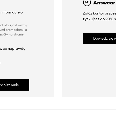
Answear
 informacje o
Załóż konto i oszc
zyskujesz do
20%
s
dukty i jest ważny
nnymi promocjami, a
góły na stronie:
Dowiedz się w
to, co naprawdę
a
Zapisz mnie