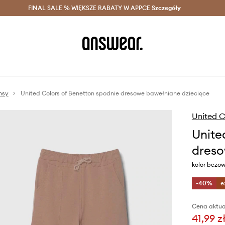
szczędzaj z Answear Club >
FINAL SALE % WIĘKSZE RABATY W APPCE
Dostawa nawet w 24h >
Szczegóły
News
nsy
United Colors of Benetton spodnie dresowe bawełniane dziecięce
United C
Unite
dreso
kolor beżo
-40%
e
Cena aktua
41,99 z