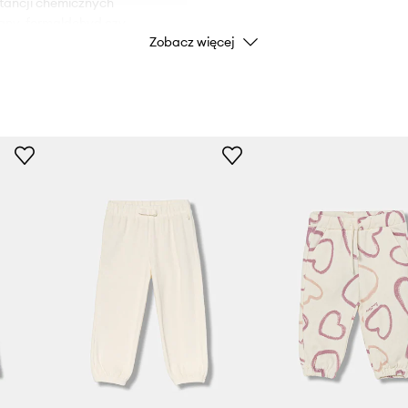
stancji chemicznych
lany, formaldehyd czy
ID Produktu
Zobacz więcej
pinanych bądź zbyt długich