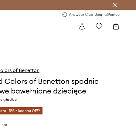
letter >
Regularne nowości >
Answear Club
Journal
Pomoc
olors of Benetton
d Colors of Benetton spodnie
we bawełniane dziecięce
wy gładkie
xtra -5% z kodem: OFF*
lna:
ł