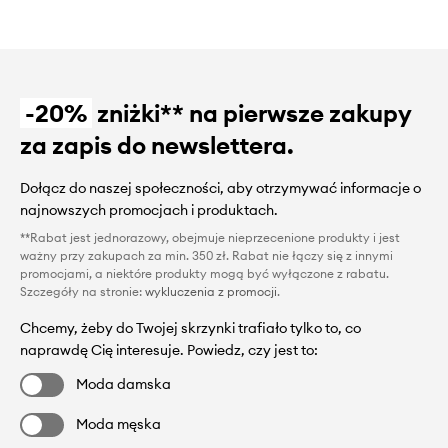
-20%
zniżki** na pierwsze zakupy
za zapis do newslettera.
Dołącz do naszej społeczności, aby otrzymywać informacje o
najnowszych promocjach i produktach.
**Rabat jest jednorazowy, obejmuje nieprzecenione produkty i jest
ważny przy zakupach za min. 350 zł. Rabat nie łączy się z innymi
promocjami, a niektóre produkty mogą być wyłączone z rabatu.
Szczegóły na stronie:
wykluczenia z promocji
.
Chcemy, żeby do Twojej skrzynki trafiało tylko to, co
naprawdę Cię interesuje. Powiedz, czy jest to:
Moda damska
Moda męska