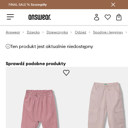
FINAL SALE %
Szczegóły
Oszczędzaj z Answear Club >
Answear
Dziecko
Dziewczynka
Odzież
Spodnie i legginsy
Ten produkt jest aktualnie niedostępny
Sprawdź podobne produkty