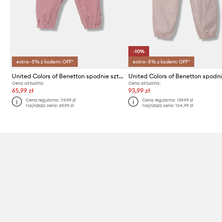
-10%
extra -5% z kodem: OFF*
extra -5% z kodem: OFF*
United Colors of Benetton spodnie sztruksowe niemowlęce
Cena aktualna:
Cena aktualna:
65,99 zł
93,99 zł
Cena regularna:
119,99 zł
Cena regularna:
139,99 zł
Najniższa cena:
69,99 zł
Najniższa cena:
104,99 zł