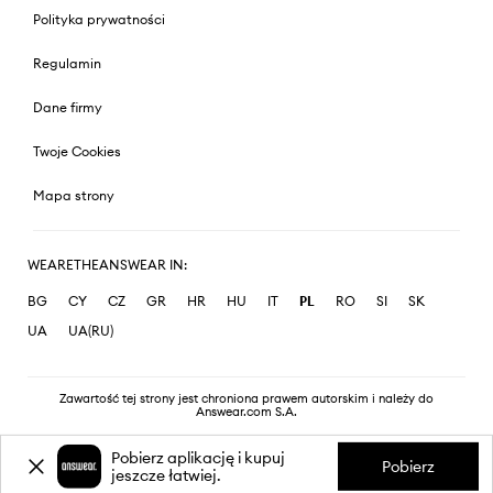
Polityka prywatności
Regulamin
Dane firmy
Twoje Cookies
Mapa strony
WEARETHEANSWEAR IN:
BG
CY
CZ
GR
HR
HU
IT
PL
RO
SI
SK
UA
UA(RU)
Zawartość tej strony jest chroniona prawem autorskim i należy do
Answear.com S.A.
Pobierz aplikację i kupuj
Pobierz
jeszcze łatwiej.