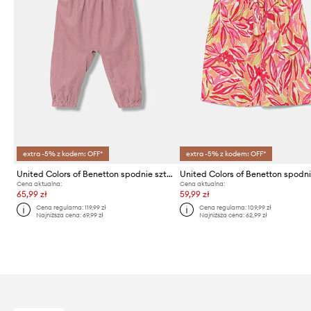
extra -5% z kodem: OFF*
extra -5% z kodem: OFF*
United Colors of Benetton spodnie sztruksowe niemowlęce
Cena aktualna:
Cena aktualna:
65,99 zł
59,99 zł
Cena regularna:
119,99 zł
Cena regularna:
109,99 zł
Najniższa cena:
69,99 zł
Najniższa cena:
62,99 zł