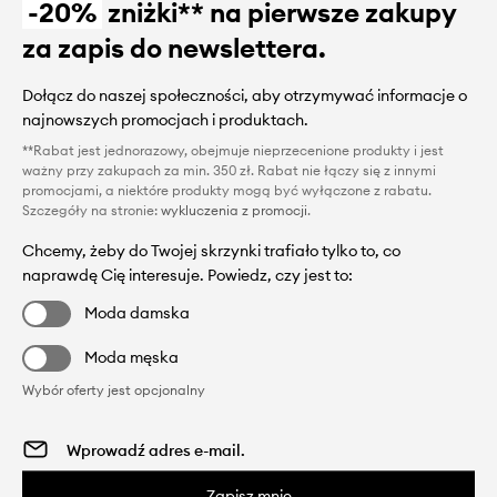
-20%
zniżki** na pierwsze zakupy
za zapis do newslettera.
Dołącz do naszej społeczności, aby otrzymywać informacje o
najnowszych promocjach i produktach.
**Rabat jest jednorazowy, obejmuje nieprzecenione produkty i jest
ważny przy zakupach za min. 350 zł. Rabat nie łączy się z innymi
promocjami, a niektóre produkty mogą być wyłączone z rabatu.
Szczegóły na stronie:
wykluczenia z promocji
.
Chcemy, żeby do Twojej skrzynki trafiało tylko to, co
naprawdę Cię interesuje. Powiedz, czy jest to:
Moda damska
Moda męska
Wybór oferty jest opcjonalny
Zapisz mnie