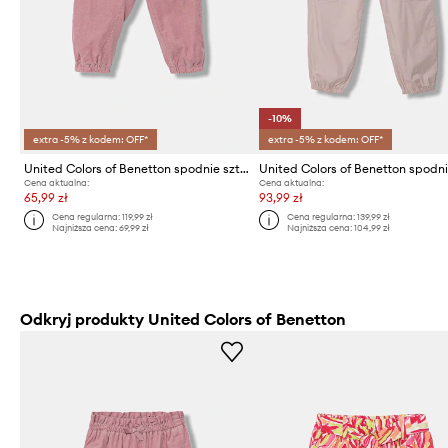
-10%
extra -5% z kodem: OFF*
extra -5% z kodem: OFF*
United Colors of Benetton spodnie sztruksowe niemowlęce
Cena aktualna:
Cena aktualna:
65,99 zł
93,99 zł
Cena regularna:
119,99 zł
Cena regularna:
139,99 zł
Najniższa cena:
69,99 zł
Najniższa cena:
104,99 zł
Odkryj produkty United Colors of Benetton