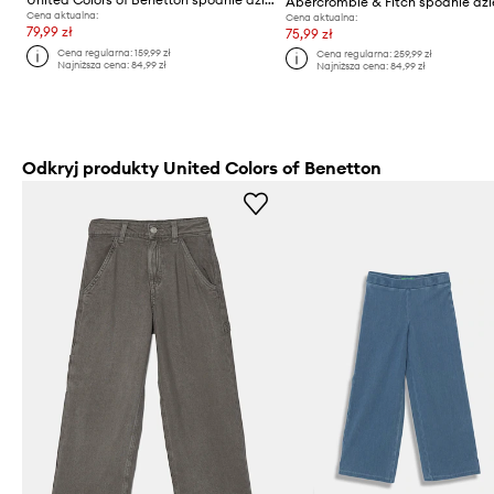
Cena aktualna:
Cena aktualna:
79,99 zł
75,99 zł
Cena regularna:
159,99 zł
Cena regularna:
259,99 zł
Najniższa cena:
84,99 zł
Najniższa cena:
84,99 zł
Odkryj produkty United Colors of Benetton