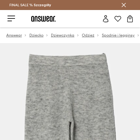
FINAL SALE %
Szczegóły
Oszczędzaj z Answear Club >
Answear
Dziecko
Dziewczynka
Odzież
Spodnie i legginsy