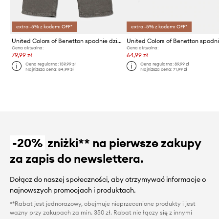
extra -5% z kodem: OFF*
extra -5% z kodem: OFF*
United Colors of Benetton spodnie dziecięce
Cena aktualna:
Cena aktualna:
79,99 zł
64,99 zł
Cena regularna:
159,99 zł
Cena regularna:
89,99 zł
Najniższa cena:
84,99 zł
Najniższa cena:
71,99 zł
-20%
zniżki** na pierwsze zakupy
za zapis do newslettera.
Dołącz do naszej społeczności, aby otrzymywać informacje o
najnowszych promocjach i produktach.
**Rabat jest jednorazowy, obejmuje nieprzecenione produkty i jest
ważny przy zakupach za min. 350 zł. Rabat nie łączy się z innymi