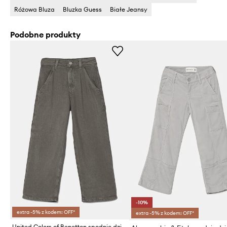
Różowa Bluza
Bluzka Guess
Białe Jeansy
Podobne produkty
-10%
extra -5% z kodem: OFF*
extra -5% z kodem: OFF*
United Colors of Benetton spodnie dziecięce