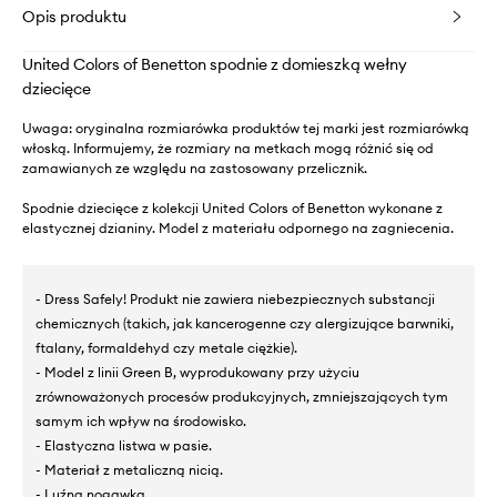
Opis produktu
United Colors of Benetton spodnie z domieszką wełny
dziecięce
Uwaga: oryginalna rozmiarówka produktów tej marki jest rozmiarówką
włoską. Informujemy, że rozmiary na metkach mogą różnić się od
zamawianych ze względu na zastosowany przelicznik.
Spodnie dziecięce z kolekcji United Colors of Benetton wykonane z
elastycznej dzianiny. Model z materiału odpornego na zagniecenia.
- Dress Safely! Produkt nie zawiera niebezpiecznych substancji
chemicznych (takich, jak kancerogenne czy alergizujące barwniki,
ftalany, formaldehyd czy metale ciężkie).
- Model z linii Green B, wyprodukowany przy użyciu
zrównoważonych procesów produkcyjnych, zmniejszających tym
samym ich wpływ na środowisko.
- Elastyczna listwa w pasie.
- Materiał z metaliczną nicią.
- Luźna nogawka.