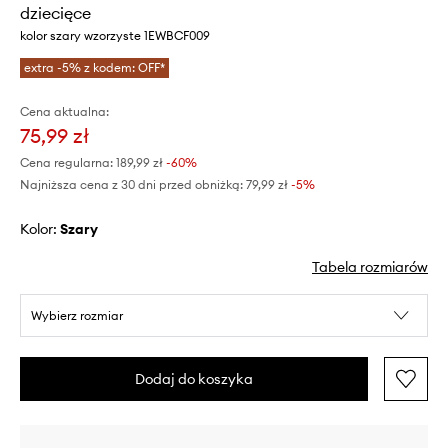
dziecięce
kolor szary wzorzyste 1EWBCF009
extra -5% z kodem: OFF*
Cena aktualna:
75,99 zł
Cena regularna:
189,99 zł
-60%
Najniższa cena z 30 dni przed obniżką:
79,99 zł
 -5%
Kolor:
szary
Tabela rozmiarów
Wybierz rozmiar
Dodaj do koszyka