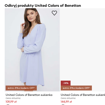
Odkryj produkty United Colors of Benetton
-14%
extra -5% z kodem: OFF*
extra -5% z kodem: OFF*
United Colors of Benetton sukienka
Cena aktualna:
Cena aktualna:
109,99 zł
144,99 zł