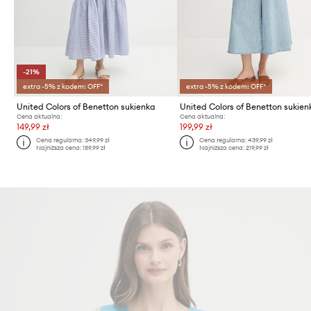
-21%
extra -5% z kodem: OFF*
extra -5% z kodem: OFF*
United Colors of Benetton sukienka
Cena aktualna:
Cena aktualna:
149,99 zł
199,99 zł
Cena regularna:
349,99 zł
Cena regularna:
439,99 zł
Najniższa cena:
189,99 zł
Najniższa cena:
219,99 zł