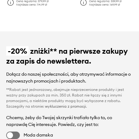
Cena regularna:
379,99 zł
Cena regularna:
339,99 zł
Najniższa cena:
114,99 zł
Najniższa cena:
169,99 zł
-20%
zniżki** na pierwsze zakupy
za zapis do newslettera.
Dołącz do naszej społeczności, aby otrzymywać informacje o
najnowszych promocjach i produktach.
**Rabat jest jednorazowy, obejmuje nieprzecenione produkty i jest
ważny przy zakupach za min. 350 zł. Rabat nie łączy się z innymi
promocjami, a niektóre produkty mogą być wyłączone z rabatu.
Szczegóły na stronie:
wykluczenia z promocji
.
Chcemy, żeby do Twojej skrzynki trafiało tylko to, co
naprawdę Cię interesuje. Powiedz, czy jest to:
Moda damska