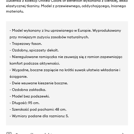
Sukienka z kolekcji United Colors of Benetton wykonana z cienkiej, lekko
elastycznej tkaniny. Model z przewiewnego, oddychającego, lnianego
materiału.
- Model wykonany z lnu uprawianego w Europie. Wyprodukowany
przy mniejszym zużyciu zasobów naturalnych.
- Trapezowy fason.
- Ozdobny, spiczasty dekolt.
- Nieregulowane ramiączka nie zsuwają się z ramion zapewniając
komfort podczas aktywności.
- Wygodne, boczne zapięcie na krótki suwak ułatwia wkładanie i
ściąganie.
- Dwie wsuwane kieszenie boczne.
- Ozdobna zakładka.
- Model bez podszewki.
- Długość: 95 cm.
- Szerokość pod pachami: 48 cm.
- Wymiary podane dla rozmiaru: S.