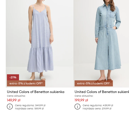
-21%
extra -5% z kodem: OFF*
extra -5% z kodem: OFF*
United Colors of Benetton sukienka
Cena aktualna:
Cena aktualna:
149,99 zł
199,99 zł
Cena regularna:
349,99 zł
Cena regularna:
439,99 zł
Najniższa cena:
189,99 zł
Najniższa cena:
219,99 zł