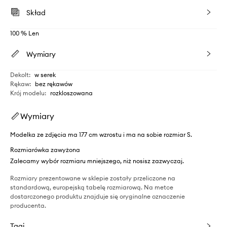
Skład
100 % Len
Wymiary
Dekolt
:
w serek
Rękaw
:
bez rękawów
Krój modelu
:
rozkloszowana
Wymiary
Modelka ze zdjęcia ma 177 cm wzrostu i ma na sobie rozmiar S.
Rozmiarówka zawyżona
Zalecamy wybór rozmiaru mniejszego, niż nosisz zazwyczaj.
Rozmiary prezentowane w sklepie zostały przeliczone na
standardową, europejską tabelę rozmiarową. Na metce
dostarczonego produktu znajduje się oryginalne oznaczenie
producenta.
Tagi