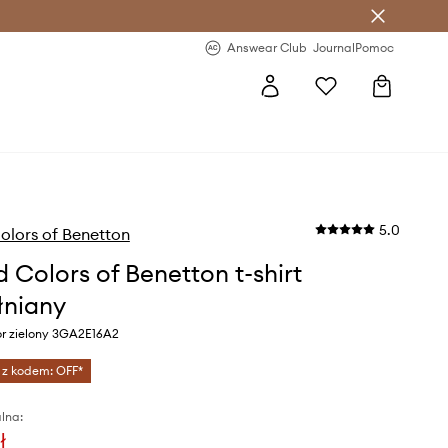
letter >
Regularne nowości >
Answear Club
Journal
Pomoc
5.0
olors of Benetton
d Colors of Benetton t-shirt
niany
or zielony 3GA2E16A2
 z kodem: OFF*
lna:
ł