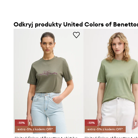
Odkryj produkty United Colors of Benetto
-10%
-10%
extra -5% z kodem: OFF*
extra -5% z kodem: OFF*