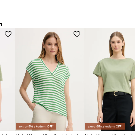
n
extra -5% z kodem: OFF*
extra -5% z kodem: OFF*