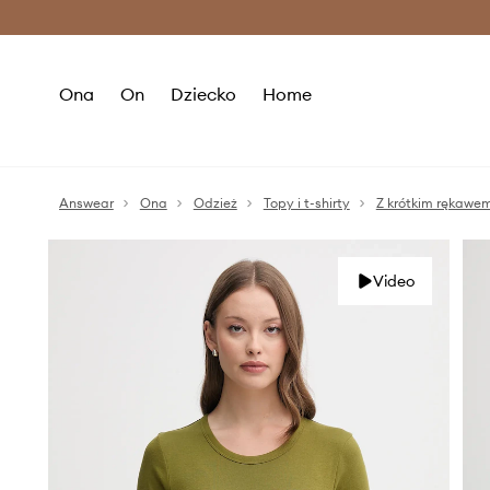
Premium Fashion Benefits >
O
Ona
On
Dziecko
Home
Answear
Ona
Odzież
Topy i t-shirty
Z krótkim rękawe
Video