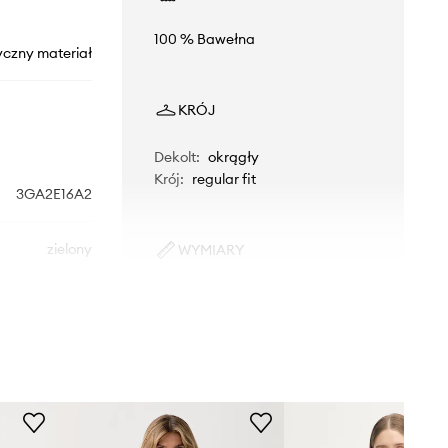
100 % Bawełna
yczny materiał
KRÓJ
Dekolt
:
okrągły
Krój
:
regular fit
3GA2E16A2
zielony
WYMIARY
Modelka ze zdjęcia ma 177 cm
nited Colors of
wzrostu i ma na sobie rozmiar S.
Benetton
Rozmiarówka standardowa
Zalecamy wybór rozmiaru, jaki nosisz
zazwyczaj.
Rozmiary prezentowane w sklepie
zostały przeliczone na standardową,