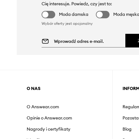
Cię interesuje. Powiedz, czy jest to:
Moda damska
Moda męsk
Wybór oferty jest opcjonalny
O NAS
INFOR
O Answear.com
Regulam
Opinie o Answear.com
Pozosta
Nagrody i certyfikaty
Blog