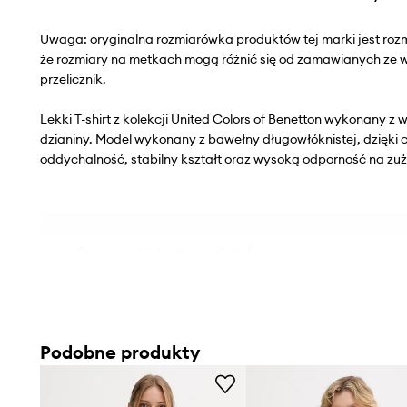
Uwaga: oryginalna rozmiarówka produktów tej marki jest roz
że rozmiary na metkach mogą różnić się od zamawianych ze
przelicznik.
Lekki T-shirt z kolekcji United Colors of Benetton wykonany 
dzianiny. Model wykonany z bawełny długowłóknistej, dzięk
oddychalność, stabilny kształt oraz wysoką odporność na zuż
- Prosty, nie blokujący ruchów fason.
- Klasyczny, okrągły dekolt.
- Z przodu grafika z logo marki.
- Cienka, elastyczna dzianina.
- Długość: 60 cm.
Podobne produkty
- Szerokość pod pachami: 41 cm.
- Wymiary podane dla rozmiaru: S.