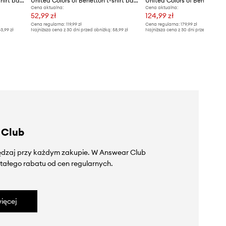
United Colors of Benetton T-shirt basic damski bawełniany
United Colors of Benetton t-shirt bawełniany
Cena aktualna:
Cena aktualna:
52,99 zł
124,99 zł
Cena regularna:
119,99 zł
Cena regularna:
179,99 zł
3,99 zł
Najniższa cena z 30 dni przed obniżką:
58,99 zł
Najniższa cena z 30 dni przed obniżką
 Club
zędzaj przy każdym zakupie. W Answear Club
tałego rabatu od cen regularnych.
ięcej