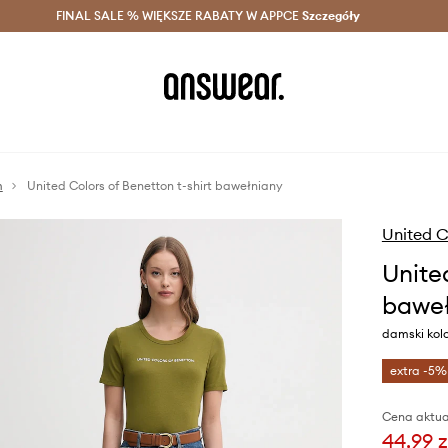
szczędzaj z Answear Club >
FINAL SALE % WIĘKSZE RABATY W APPCE
Dostawa nawet w 24h >
Szczegóły
News
m
United Colors of Benetton t-shirt bawełniany
United C
Unite
baweł
damski kol
extra -5%
Cena aktua
44,99 z