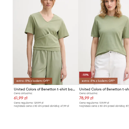
-10%
extra -5% z kodem: OFF*
extra -5% z kodem: OFF*
United Colors of Benetton t-shirt bawełniany
Cena aktualna:
Cena aktualna:
61,99 zł
78,99 zł
Cena regularna:
129,99 zł
Cena regularna:
109,99 zł
Najniższa cena z 30 dni przed obniżką:
67,99 zł
Najniższa cena z 30 dni przed obniżką:
87