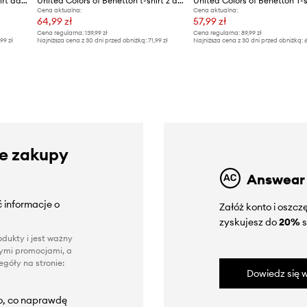
United Colors of Benetton t-shirt damski bawełniany
United Colors of Benetton t-shirt z domieszką lnu
Cena aktualna:
Cena aktualna:
64,99 zł
57,99 zł
Cena regularna:
139,99 zł
Cena regularna:
89,99 zł
,99 zł
Najniższa cena z 30 dni przed obniżką:
71,99 zł
Najniższa cena z 30 dni przed obniżką:
6
ze zakupy
Answear
 informacje o
Załóż konto i oszc
zyskujesz do
20%
s
dukty i jest ważny
nnymi promocjami, a
góły na stronie:
Dowiedz się w
to, co naprawdę