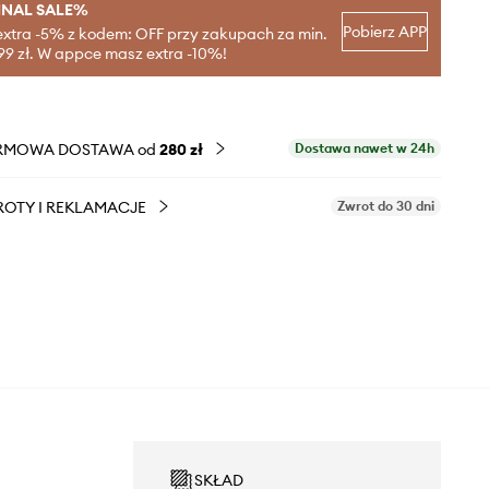
INAL SALE%
Pobierz APP
extra -5% z kodem: OFF przy zakupach za min.
99 zł. W appce masz extra -10%!
RMOWA DOSTAWA od
280 zł
Dostawa nawet w 24h
OTY I REKLAMACJE
Zwrot do 30 dni
SKŁAD