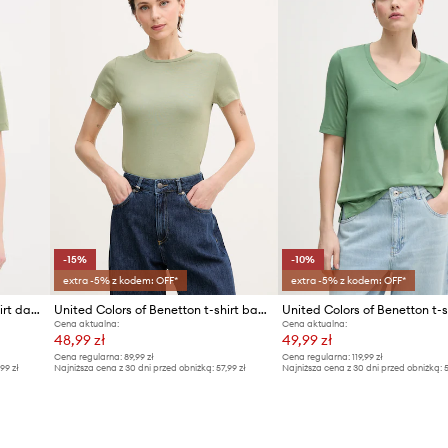
-15%
-10%
extra -5% z kodem: OFF*
extra -5% z kodem: OFF*
United Colors of Benetton t-shirt damski bawełniany
United Colors of Benetton t-shirt bawełniany
United Colors of Benetton t-s
Cena aktualna:
Cena aktualna:
48,99 zł
49,99 zł
Cena regularna:
89,99 zł
Cena regularna:
119,99 zł
,99 zł
Najniższa cena z 30 dni przed obniżką:
57,99 zł
Najniższa cena z 30 dni przed obniżką:
5