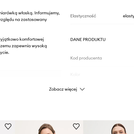
miarówką włoską. Informujemy,
Elastyczność
elast
 względu na zastosowany
z wyjątkowo komfortowej
DANE PRODUKTU
i czemu zapewnia wysoką
ycie.
Kod producenta
Kolor
Zobacz więcej
Marka
U
Producent
ID Produktu