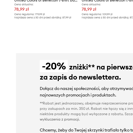
United Colors of Benetton t-shirt bawełniany
Cena aktualna:
Cena aktualna:
78,99 zł
78,99 zł
Cena regularna:
179,99 zł
Cena regularna:
109,99 zł
Najniższa cena z 30 dni przed obniżką:
87,99 zł
Najniższa cena z 30 dni przed obniżką:
87
-20%
zniżki** na pierws
za zapis do newslettera.
Dołącz do naszej społeczności, aby otrzymywać
najnowszych promocjach i produktach.
**Rabat jest jednorazowy, obejmuje nieprzecenione pro
przy zakupach za min. 350 zł. Rabat nie łączy się z i
niektóre produkty mogą być wyłączone z rabatu. Szcze
wykluczenia z promocji
.
Chcemy, żeby do Twojej skrzynki trafiało tylko 