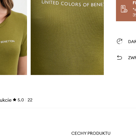
F
*
3
DA
ZWR
ukcie
5.0
22
CECHY PRODUKTU