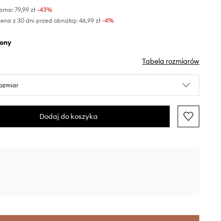
arna:
79,99 zł
-43%
ena z 30 dni przed obniżką:
46,99 zł
 -4%
elony
Tabela rozmiarów
rozmiar
Dodaj do koszyka