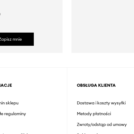
a
Zapisz mnie
MACJE
OBSŁUGA KLIENTA
in sklepu
Dostawa i koszty wysyłki
łe regulaminy
Metody płatności
Zwroty/odstąp od umowy