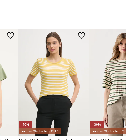
-10%
-30%
extra -5% z kodem: OFF*
extra -5% z kodem: OFF*