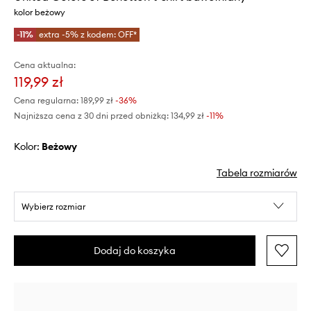
kolor beżowy
-11%
extra -5% z kodem: OFF*
Cena aktualna:
119,99 zł
Cena regularna:
189,99 zł
-36%
Najniższa cena z 30 dni przed obniżką:
134,99 zł
 -11%
Kolor:
beżowy
Tabela rozmiarów
Wybierz rozmiar
Dodaj do koszyka