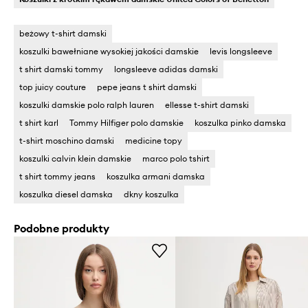
beżowy t-shirt damski
koszulki bawełniane wysokiej jakości damskie
levis longsleeve
t shirt damski tommy
longsleeve adidas damski
top juicy couture
pepe jeans t shirt damski
koszulki damskie polo ralph lauren
ellesse t-shirt damski
t shirt karl
Tommy Hilfiger polo damskie
koszulka pinko damska
t-shirt moschino damski
medicine topy
koszulki calvin klein damskie
marco polo tshirt
t shirt tommy jeans
koszulka armani damska
koszulka diesel damska
dkny koszulka
Podobne produkty