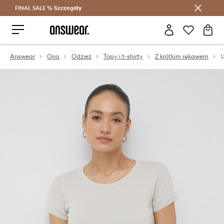
FINAL SALE %
Szczegóły
Oszczędzaj z Answear Club >
Answear
Ona
Odzież
Topy i t-shirty
Z krótkim rękawem