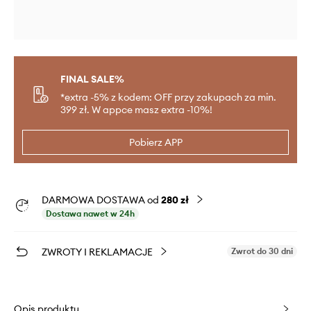
FINAL SALE%
*extra -5% z kodem: OFF przy zakupach za min.
399 zł. W appce masz extra -10%!
Pobierz APP
DARMOWA DOSTAWA od
280 zł
Dostawa nawet w 24h
ZWROTY I REKLAMACJE
Zwrot do 30 dni
Opis produktu