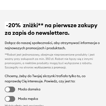
-20%
zniżki** na pierwsze zakupy
za zapis do newslettera.
Dołącz do naszej społeczności, aby otrzymywać informacje o
najnowszych promocjach i produktach.
**Rabat jest jednorazowy, obejmuje nieprzecenione produkty i jest
ważny przy zakupach za min. 350 zł. Rabat nie łączy się z innymi
promocjami, a niektóre produkty mogą być wyłączone z rabatu.
Szczegóły na stronie:
wykluczenia z promocji
.
Chcemy, żeby do Twojej skrzynki trafiało tylko to, co
naprawdę Cię interesuje. Powiedz, czy jest to:
Moda damska
Moda męska
Wybór oferty jest opcjonalny