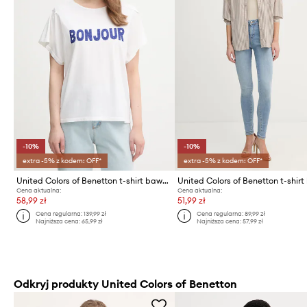
-10%
-10%
extra -5% z kodem: OFF*
extra -5% z kodem: OFF*
United Colors of Benetton t-shirt bawełniany
Cena aktualna:
Cena aktualna:
58,99 zł
51,99 zł
Cena regularna:
139,99 zł
Cena regularna:
89,99 zł
Najniższa cena:
65,99 zł
Najniższa cena:
57,99 zł
Odkryj produkty United Colors of Benetton