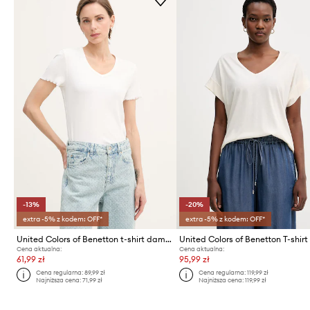
-13%
-20%
extra -5% z kodem: OFF*
extra -5% z kodem: OFF*
United Colors of Benetton t-shirt damski z bawełną
Cena aktualna:
Cena aktualna:
61,99 zł
95,99 zł
Cena regularna:
89,99 zł
Cena regularna:
119,99 zł
Najniższa cena:
71,99 zł
Najniższa cena:
119,99 zł