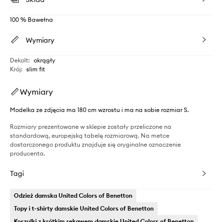
100 % Bawełna
Wymiary
Dekolt
:
okrągły
Krój
:
slim fit
Wymiary
Modelka ze zdjęcia ma 180 cm wzrostu i ma na sobie rozmiar S.
Rozmiary prezentowane w sklepie zostały przeliczone na
standardową, europejską tabelę rozmiarową. Na metce
dostarczonego produktu znajduje się oryginalne oznaczenie
producenta.
Tagi
Odzież damska United Colors of Benetton
Topy i t-shirty damskie United Colors of Benetton
Koszulki z krótkim rękawem damskie United Colors of Benetton