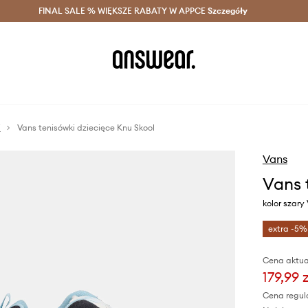
szczędzaj z Answear Club >
FINAL SALE % WIĘKSZE RABATY W APPCE
Dostawa nawet w 24h >
Szczegóły
News
i
Vans tenisówki dziecięce Knu Skool
Vans
Vans 
kolor szar
extra -5%
Cena aktua
179,99 z
Cena regul