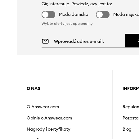
Cię interesuje. Powiedz, czy jest to:
Moda damska
Moda męsk
Wybór oferty jest opcjonalny
O NAS
INFOR
O Answear.com
Regulam
Opinie o Answear.com
Pozosta
Nagrody i certyfikaty
Blog