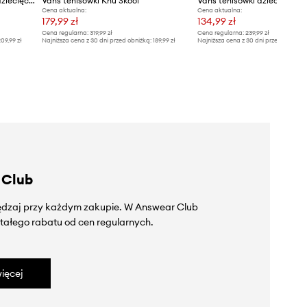
Vans OLD SKOOL tenisówki dziecięce
Vans tenisówki Knu Skool
Vans tenisówki dziecięce Ol
Cena aktualna:
Cena aktualna:
179,99 zł
134,99 zł
Cena regularna:
319,99 zł
Cena regularna:
239,99 zł
09,99 zł
Najniższa cena z 30 dni przed obniżką:
189,99 zł
Najniższa cena z 30 dni przed obniżką
 Club
zędzaj przy każdym zakupie. W Answear Club
tałego rabatu od cen regularnych.
ięcej