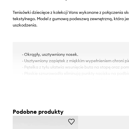
Tenisówki dziecięce z kolekcji Vans wykonane z połączenia sk
tekstylnego. Model z gumową podeszwą zewnętrzną, która je
uszkodzenia.
- Okrągły, usztywniony nosek.
- Usztywniony zapiętek z miękkim wypełnieniem chroni pi
- Pętelka z tyłu ułatwia wsunięcie buta na stopę oraz po
- Płaskie sznurowadła eliminują punkty nacisku na podbic
zapewniają dobre dopasowanie oraz komfort noszenia.
- Tekstylne wnętrze jest komfortowe dla stopy i ułatwia 
czystości.
Podobne produkty