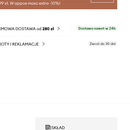
99 zł. W appce masz extra -10%!
RMOWA DOSTAWA od
280 zł
Dostawa nawet w 24h
OTY I REKLAMACJE
Zwrot do 30 dni
SKŁAD