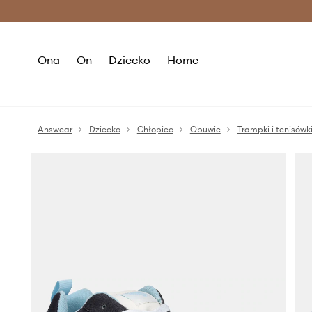
Premium Fashion Benefits >
O
Ona
On
Dziecko
Home
Answear
Dziecko
Chłopiec
Obuwie
Trampki i tenisówk