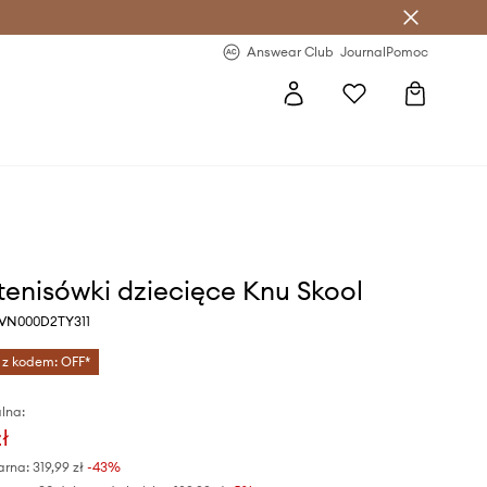
letter >
Regularne nowości >
Answear Club
Journal
Pomoc
tenisówki dziecięce Knu Skool
y VN000D2TY311
 z kodem: OFF*
lna:
ł
arna:
319,99 zł
-43%