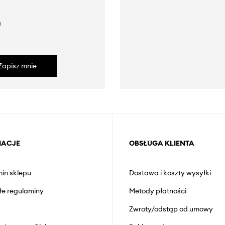
a
Zapisz mnie
MACJE
OBSŁUGA KLIENTA
in sklepu
Dostawa i koszty wysyłki
łe regulaminy
Metody płatności
Zwroty/odstąp od umowy