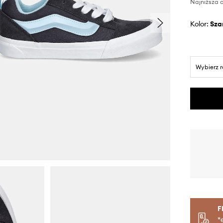
Najniższa c
Kolor:
sza
Wybierz 
F
*