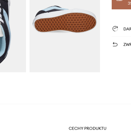
3
DA
ZWR
CECHY PRODUKTU