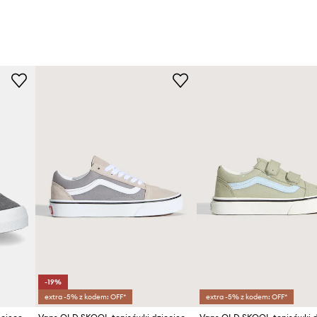
-19%
extra -5% z kodem: OFF*
extra -5% z kodem: OFF*