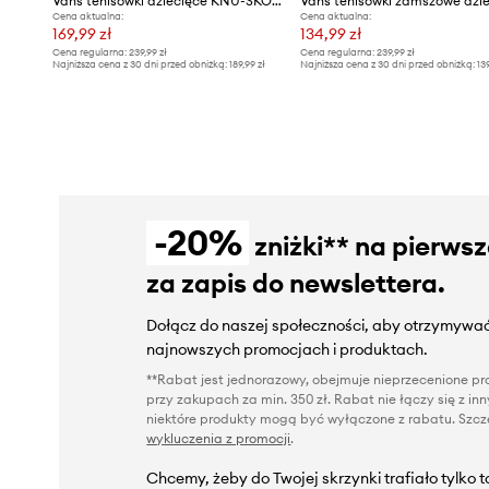
Vans tenisówki dziecięce KNU-SKOOL
Cena aktualna:
Cena aktualna:
169,99 zł
134,99 zł
Cena regularna:
239,99 zł
Cena regularna:
239,99 zł
Najniższa cena z 30 dni przed obniżką:
189,99 zł
Najniższa cena z 30 dni przed obniżką:
13
-20%
zniżki** na pierws
za zapis do newslettera.
Dołącz do naszej społeczności, aby otrzymywać
najnowszych promocjach i produktach.
**Rabat jest jednorazowy, obejmuje nieprzecenione pro
przy zakupach za min. 350 zł. Rabat nie łączy się z i
niektóre produkty mogą być wyłączone z rabatu. Szcze
wykluczenia z promocji
.
Chcemy, żeby do Twojej skrzynki trafiało tylko 