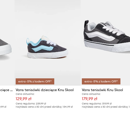
extra -5% z kodem: OFF*
extra -5% z kodem: OFF*
Vans tenisówki zamszowe dziecięce Knu Skool
Vans tenisówki dziecięce Knu Skool
Vans tenisówki Knu Skool
Cena aktualna:
Cena aktualna:
129,99 zł
179,99 zł
Cena regularna:
239,99 zł
Cena regularna:
319,99 zł
9,99 zł
Najniższa cena z 30 dni przed obniżką:
134,99 zł
Najniższa cena z 30 dni przed obniżką:
1