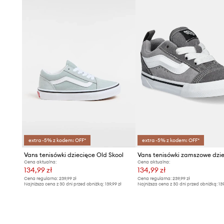
extra -5% z kodem: OFF*
extra -5% z kodem: OFF*
Vans tenisówki dziecięce Old Skool
Cena aktualna:
Cena aktualna:
134,99 zł
134,99 zł
Cena regularna:
239,99 zł
Cena regularna:
239,99 zł
Najniższa cena z 30 dni przed obniżką:
139,99 zł
Najniższa cena z 30 dni przed obniżką:
13