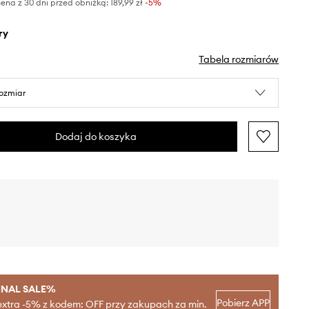
ena z 30 dni przed obniżką:
189,99 zł
 -5%
ry
Tabela rozmiarów
rozmiar
Dodaj do koszyka
INAL SALE%
Pobierz APP
extra -5% z kodem: OFF przy zakupach za min.