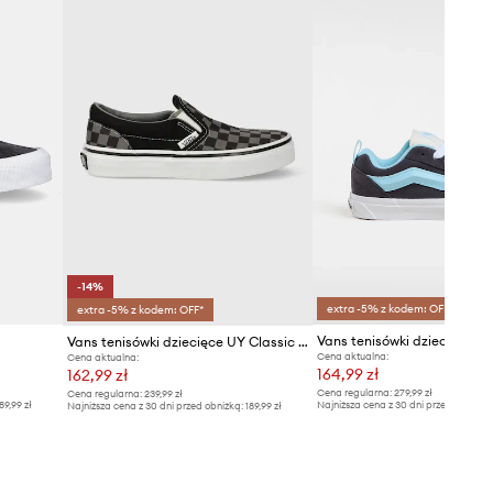
-14%
extra -5% z kodem: OFF*
extra -5% z kodem: OFF*
Vans tenisówki dziecięce Kn
Vans tenisówki dziecięce UY Classic Slip-On VN000ZBUEO01
Cena aktualna:
Cena aktualna:
164,99 zł
162,99 zł
Cena regularna:
279,99 zł
Cena regularna:
239,99 zł
89,99 zł
Najniższa cena z 30 dni przed obniżką
Najniższa cena z 30 dni przed obniżką:
189,99 zł