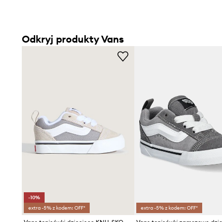
Odkryj produkty Vans
-10%
extra -5% z kodem: OFF*
extra -5% z kodem: OFF*