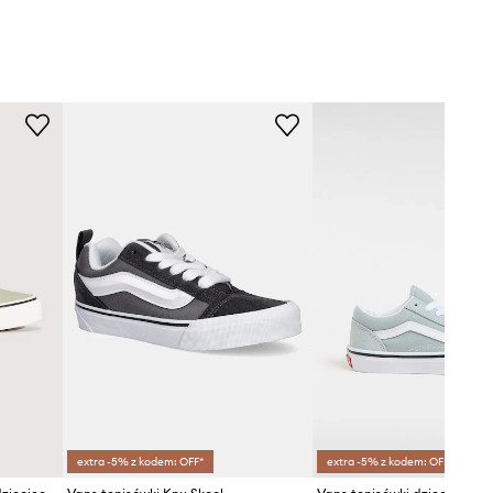
extra -5% z kodem: OFF*
extra -5% z kodem: OFF*