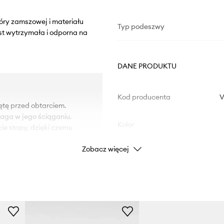
óry zamszowej i materiału
Typ podeszwy
st wytrzymała i odporna na
DANE PRODUKTU
Kod producenta
V
ętę przed obtarciem.
maga w jego ściąganiu.
Kolor
ie stopy, dzięki czemu
Zobacz więcej
utrzymanie obuwia w
Marka
Producent
ID Produktu