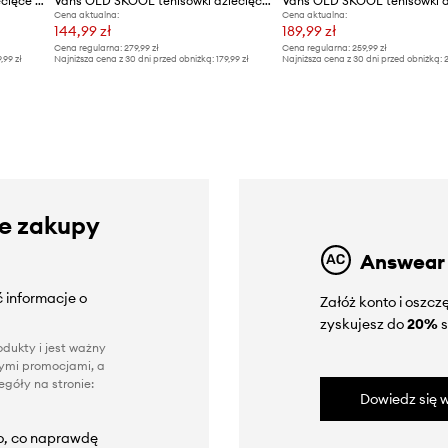
Vans tenisówki zamszowe dziecięce Knu Skool
Vans OLD SKOOL tenisówki dziecięce
Cena aktualna:
Cena aktualna:
144,99 zł
189,99 zł
Cena regularna:
279,99 zł
Cena regularna:
259,99 zł
9,99 zł
Najniższa cena z 30 dni przed obniżką:
179,99 zł
Najniższa cena z 30 dni przed obniżką:
2
ze zakupy
Answear
 informacje o
Załóż konto i oszc
zyskujesz do
20%
s
dukty i jest ważny
nnymi promocjami, a
góły na stronie:
Dowiedz się w
to, co naprawdę