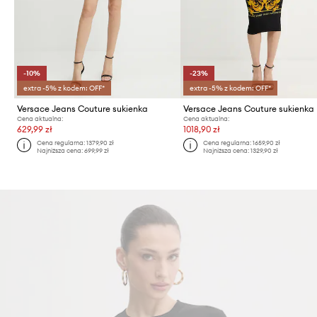
-10%
-23%
extra -5% z kodem: OFF*
extra -5% z kodem: OFF*
Versace Jeans Couture sukienka
Versace Jeans Couture sukienka
Cena aktualna:
Cena aktualna:
629,99 zł
1018,90 zł
Cena regularna:
1379,90 zł
Cena regularna:
1659,90 zł
Najniższa cena:
699,99 zł
Najniższa cena:
1329,90 zł