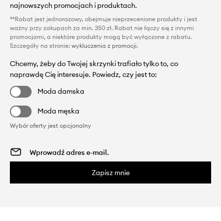
najnowszych promocjach i produktach.
**Rabat jest jednorazowy, obejmuje nieprzecenione produkty i jest
ważny przy zakupach za min. 350 zł. Rabat nie łączy się z innymi
promocjami, a niektóre produkty mogą być wyłączone z rabatu.
Szczegóły na stronie:
wykluczenia z promocji
.
Chcemy, żeby do Twojej skrzynki trafiało tylko to, co
naprawdę Cię interesuje. Powiedz, czy jest to:
Moda damska
Moda męska
Wybór oferty jest opcjonalny
Zapisz mnie