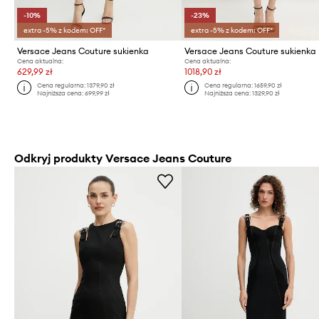
-10%
-23%
extra -5% z kodem: OFF*
extra -5% z kodem: OFF*
Versace Jeans Couture sukienka
Versace Jeans Couture sukienka
Cena aktualna:
Cena aktualna:
629,99 zł
1018,90 zł
Cena regularna:
1379,90 zł
Cena regularna:
1659,90 zł
Najniższa cena:
699,99 zł
Najniższa cena:
1329,90 zł
Odkryj produkty Versace Jeans Couture