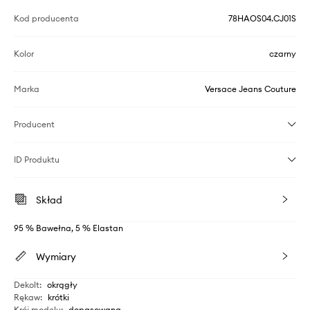
Kod producenta
78HAOS04.CJ01S
Kolor
czarny
Marka
Versace Jeans Couture
Producent
ID Produktu
Skład
95 % Bawełna, 5 % Elastan
Wymiary
Dekolt
:
okrągły
Rękaw
:
krótki
Krój modelu
:
dopasowana