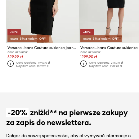
-20%
-40%
extra -5% z kodem: OFF*
extra -5% z kodem: OFF*
Versace Jeans Couture sukienka jeansowa
Versace Jeans Couture sukienka
Cena aktualna:
Cena aktualna:
829,99 zł
1299,90 zł
Cena regularna:
1799,90 zł
Cena regularna:
2189,90 zł
Najniższa cena:
1039,90 zł
Najniższa cena:
2189,90 zł
-20%
zniżki** na pierwsze zakupy
za zapis do newslettera.
Dołącz do naszej społeczności, aby otrzymywać informacje o