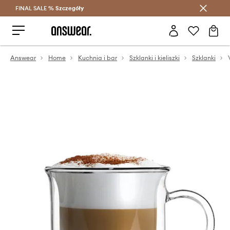
FINAL SALE %
Szczegóły
Oszczędzaj z Answear Club >
Answear
Home
Kuchnia i bar
Szklanki i kieliszki
Szklanki