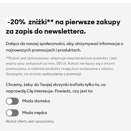
-20%
zniżki** na pierwsze zakupy
za zapis do newslettera.
Dołącz do naszej społeczności, aby otrzymywać informacje o
najnowszych promocjach i produktach.
**Rabat jest jednorazowy, obejmuje nieprzecenione produkty i jest
ważny przy zakupach za min. 350 zł. Rabat nie łączy się z innymi
promocjami, a niektóre produkty mogą być wyłączone z rabatu.
Szczegóły na stronie:
wykluczenia z promocji
.
Chcemy, żeby do Twojej skrzynki trafiało tylko to, co
naprawdę Cię interesuje. Powiedz, czy jest to:
Moda damska
Moda męska
Wybór oferty jest opcjonalny