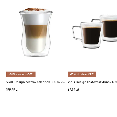
-30% z kodem: OFF*
-15% z kodem: OFF*
Vialli Design zestaw szklanek 300 ml 6-pack
199,99 zł
69,99 zł