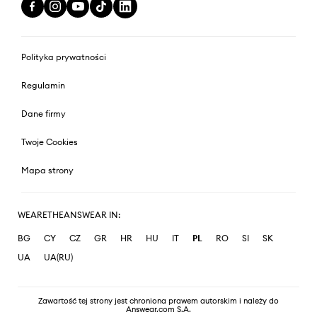
Polityka prywatności
Regulamin
Dane firmy
Twoje Cookies
Mapa strony
WEARETHEANSWEAR IN:
BG
CY
CZ
GR
HR
HU
IT
PL
RO
SI
SK
UA
UA(RU)
Zawartość tej strony jest chroniona prawem autorskim i należy do
Answear.com S.A.