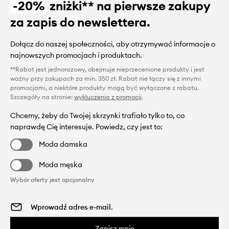
-20%
zniżki** na pierwsze zakupy
za zapis do newslettera.
Dołącz do naszej społeczności, aby otrzymywać informacje o
najnowszych promocjach i produktach.
**Rabat jest jednorazowy, obejmuje nieprzecenione produkty i jest
ważny przy zakupach za min. 350 zł. Rabat nie łączy się z innymi
promocjami, a niektóre produkty mogą być wyłączone z rabatu.
Szczegóły na stronie:
wykluczenia z promocji
.
Chcemy, żeby do Twojej skrzynki trafiało tylko to, co
naprawdę Cię interesuje. Powiedz, czy jest to:
Moda damska
Moda męska
Wybór oferty jest opcjonalny
Zapisz mnie