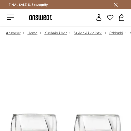
FINAL SALE %
Szczegóły
Oszczędzaj z Answear Club >
Answear
Home
Kuchnia i bar
Szklanki i kieliszki
Szklanki