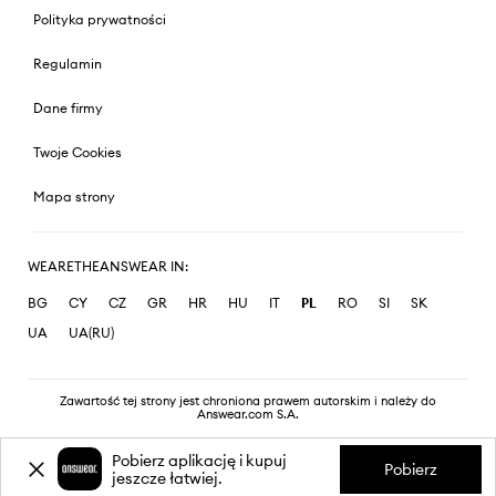
Polityka prywatności
Regulamin
Dane firmy
Twoje Cookies
Mapa strony
WEARETHEANSWEAR IN:
BG
CY
CZ
GR
HR
HU
IT
PL
RO
SI
SK
UA
UA(RU)
Zawartość tej strony jest chroniona prawem autorskim i należy do
Answear.com S.A.
Pobierz aplikację i kupuj
Pobierz
jeszcze łatwiej.