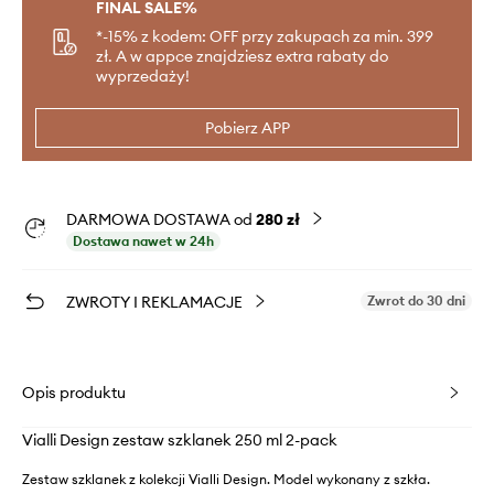
FINAL SALE%
*-15% z kodem: OFF przy zakupach za min. 399
zł. A w appce znajdziesz extra rabaty do
wyprzedaży!
Pobierz APP
DARMOWA DOSTAWA od
280 zł
Dostawa nawet w 24h
ZWROTY I REKLAMACJE
Zwrot do 30 dni
Opis produktu
Vialli Design zestaw szklanek 250 ml 2-pack
Zestaw szklanek z kolekcji Vialli Design. Model wykonany z szkła.