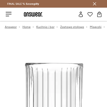
FINAL SALE %
Szczegóły
Oszczędzaj z Answear Club >
Answear
Home
Kuchnia i bar
Zastawa stołowa
Miseczki