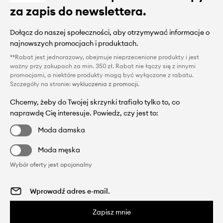
za zapis do newslettera.
Dołącz do naszej społeczności, aby otrzymywać informacje o
najnowszych promocjach i produktach.
**Rabat jest jednorazowy, obejmuje nieprzecenione produkty i jest
ważny przy zakupach za min. 350 zł. Rabat nie łączy się z innymi
promocjami, a niektóre produkty mogą być wyłączone z rabatu.
Szczegóły na stronie:
wykluczenia z promocji
.
Chcemy, żeby do Twojej skrzynki trafiało tylko to, co
naprawdę Cię interesuje. Powiedz, czy jest to:
Moda damska
Moda męska
Wybór oferty jest opcjonalny
Zapisz mnie