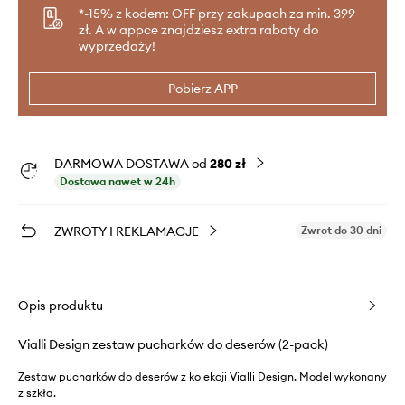
*-15% z kodem: OFF przy zakupach za min. 399
zł. A w appce znajdziesz extra rabaty do
wyprzedaży!
Pobierz APP
DARMOWA DOSTAWA od
280 zł
Dostawa nawet w 24h
ZWROTY I REKLAMACJE
Zwrot do 30 dni
Opis produktu
Vialli Design zestaw pucharków do deserów (2-pack)
Zestaw pucharków do deserów z kolekcji Vialli Design. Model wykonany
z szkła.