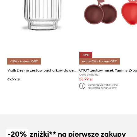
-15%
-15% z kodem: OFF*
extra -5% z kodem: OFF*
Vialli Design zestaw pucharków do deserów (2-pack)
OYOY zestaw misek Yummy 2-p
Cena aktualna:
69,99 zł
58,99 zł
Cena regularna:
69,99 zł
Najniższa cena:
69,99 zł
-20%
zniżki** na pierwsze zakupy