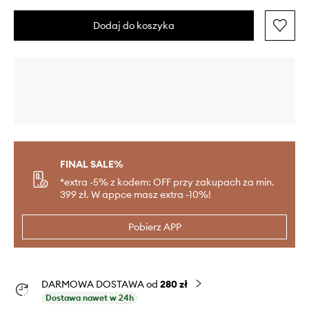
Dodaj do koszyka
FINAL SALE%
*extra -5% z kodem: OFF przy zakupach za min.
399 zł. W appce masz extra -10%!
Pobierz APP
DARMOWA DOSTAWA od
280 zł
Dostawa nawet w 24h