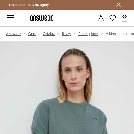
FINAL SALE %
Szczegóły
Oszczędzaj z Answear Club >
Answear
Ona
Odzież
Bluzy
Przez głowę
Viking bluza sp