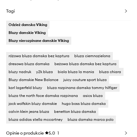
Tagi
Odzież damska Viking
Bluzy damskie Viking
Bluzy nierozpinane damskie Viking
różowa bluza damska bez kaptura
bluza ciemnozielona
dresowa bluza damska
beżowa bluza damska bez kaptura
bluzy nadruk
y2k bluza
biala bluza la mania
bluza chiara
Bluzy damskie New Balance
juicy couture sport bluza
karl lagerfeld bluzy
bluza rozpinana damska tommy hilfiger
bluza the north face damska rozpinana
asics bluza
jack wolfskin bluzy damskie
hugo boss bluza damska
calvin klein jeans bluza
benetton bluza damska
bluza adidas stella mccartney
bluza damska marco polo
Opinie o produkcie
5.0
1