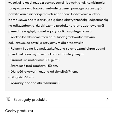
wysokiej jakości przędz: bambusowej i bawełnianej. Kombinacja
ta wykazuje właściwości antyalergiczne i pomaga ograniczyć
powstawanie nieprzyjemnych zapachów. Dodatkowo włókno
bambusowe charakteryzuje się dużą elastycznością i odpornością
na odkształcenia, dzięki czemu produkt na długo zachowa swój
pierwotny wygląd, nawet w przypadku częstego prania.
- Włókno bambusowe to w pełni biodegradowalne włókno
celulozowe, co czyni je przyjaznym dla środowiska.
- Rękawy i dolna krawędź zakończona ściągaczami chroniącymi
przed niekorzystnymi warunkami atmosferycznymi.
- Gramatura materiału: 330 g/m2.
- Szerokość pod pachami: 50 cm.
- Długość rękawa(mierzona od dekoltu): 74 cm.
- Długość: 68 cm.
- Wymiary podane dla rozmiaru: S.
Szczegóły produktu
Cechy produktu