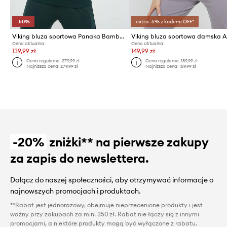
-50%
extra -5% z kodem: OFF*
Viking bluza sportowa Panaka Bamboo
Cena aktualna:
Cena aktualna:
139,99 zł
149,99 zł
Cena regularna:
279,99 zł
Cena regularna:
189,99 zł
Najniższa cena:
279,99 zł
Najniższa cena:
159,99 zł
-20%
zniżki** na pierwsze zakupy
za zapis do newslettera.
Dołącz do naszej społeczności, aby otrzymywać informacje o
najnowszych promocjach i produktach.
**Rabat jest jednorazowy, obejmuje nieprzecenione produkty i jest
ważny przy zakupach za min. 350 zł. Rabat nie łączy się z innymi
promocjami, a niektóre produkty mogą być wyłączone z rabatu.