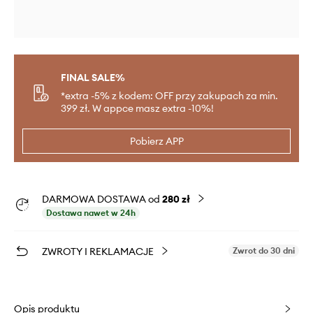
FINAL SALE%
*extra -5% z kodem: OFF przy zakupach za min.
399 zł. W appce masz extra -10%!
Pobierz APP
DARMOWA DOSTAWA od
280 zł
Dostawa nawet w 24h
ZWROTY I REKLAMACJE
Zwrot do 30 dni
Opis produktu