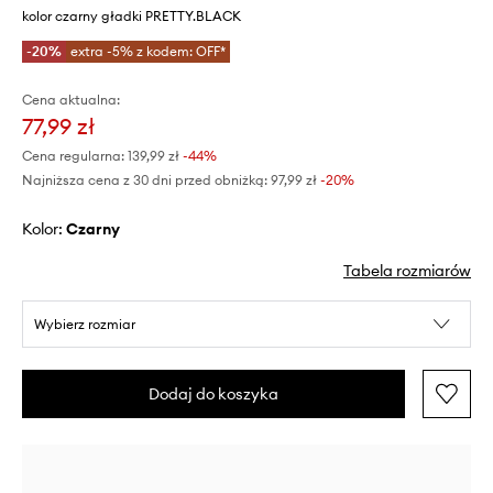
kolor czarny gładki PRETTY.BLACK
-20%
extra -5% z kodem: OFF*
Cena aktualna:
77,99 zł
Cena regularna:
139,99 zł
-44%
Najniższa cena z 30 dni przed obniżką:
97,99 zł
 -20%
Kolor:
czarny
Tabela rozmiarów
Wybierz rozmiar
Dodaj do koszyka