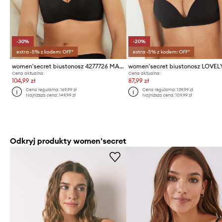
-30%
-20%
extra -5% z kodem: OFF*
extra -5% z kodem: OFF*
women'secret biustonosz 4277726 MAGICAL
women'secret biustonosz LOVEL
Cena aktualna:
Cena aktualna:
104,99 zł
87,99 zł
Cena regularna:
169,99 zł
Cena regularna:
139,99 zł
Najniższa cena:
149,99 zł
Najniższa cena:
109,99 zł
Odkryj produkty women'secret