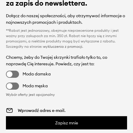
za zapis do newslettera.
Dołącz do naszej społeczności, aby otrzymywać informacje o
najnowszych promocjach i produktach.
**Rabat jest jednorazowy, obejmuje nieprzecenione produkty i jest
ważny przy zakupach za min. 350 zł. Rabat nie łączy się z innymi
promocjami, a niektóre produkty mogą być wyłączone z rabatu.
Szczegóły na stronie:
wykluczenia z promocji
.
Chcemy, żeby do Twojej skrzynki trafiało tylko to, co
naprawdę Cię interesuje. Powiedz, czy jest to:
Moda damska
Moda męska
Wybór oferty jest opcjonalny
Zapisz mnie