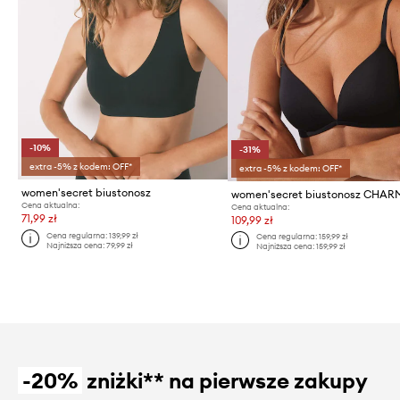
-10%
-31%
extra -5% z kodem: OFF*
extra -5% z kodem: OFF*
women'secret biustonosz
women'secret biustonosz CHA
Cena aktualna:
Cena aktualna:
71,99 zł
109,99 zł
Cena regularna:
139,99 zł
Cena regularna:
159,99 zł
Najniższa cena:
79,99 zł
Najniższa cena:
159,99 zł
-20%
zniżki** na pierwsze zakupy