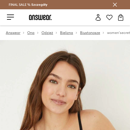
FINAL SALE %
Szczegóły
Oszczędzaj z Answear Club >
Answear
Ona
Odzież
Bielizna
Biustonosze
women'secret