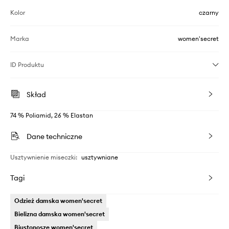
Kolor
czarny
Marka
women'secret
ID Produktu
Skład
74 % Poliamid, 26 % Elastan
Dane techniczne
Usztywnienie miseczki
:
usztywniane
Tagi
Odzież damska women'secret
Bielizna damska women'secret
Biustonosze women'secret