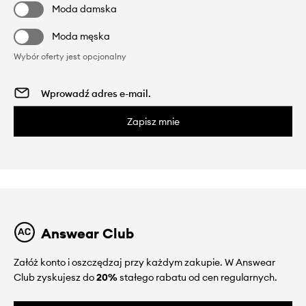
Moda damska
Moda męska
Wybór oferty jest opcjonalny
Zapisz mnie
Answear Club
Załóż konto i oszczędzaj przy każdym zakupie. W Answear
Club zyskujesz do
20%
stałego rabatu od cen regularnych.