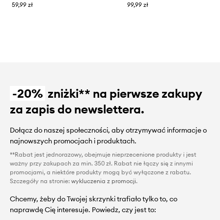
59,99 zł
99,99 zł
-20%
zniżki** na pierwsze zakupy
za zapis do newslettera.
Dołącz do naszej społeczności, aby otrzymywać informacje o
najnowszych promocjach i produktach.
**Rabat jest jednorazowy, obejmuje nieprzecenione produkty i jest
ważny przy zakupach za min. 350 zł. Rabat nie łączy się z innymi
promocjami, a niektóre produkty mogą być wyłączone z rabatu.
Szczegóły na stronie:
wykluczenia z promocji
.
Chcemy, żeby do Twojej skrzynki trafiało tylko to, co
naprawdę Cię interesuje. Powiedz, czy jest to: