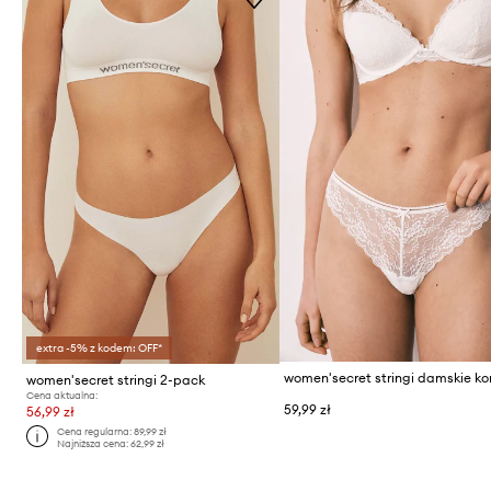
extra -5% z kodem: OFF*
women'secret stringi 2-pack
Cena aktualna:
59,99 zł
56,99 zł
Cena regularna:
89,99 zł
Najniższa cena:
62,99 zł