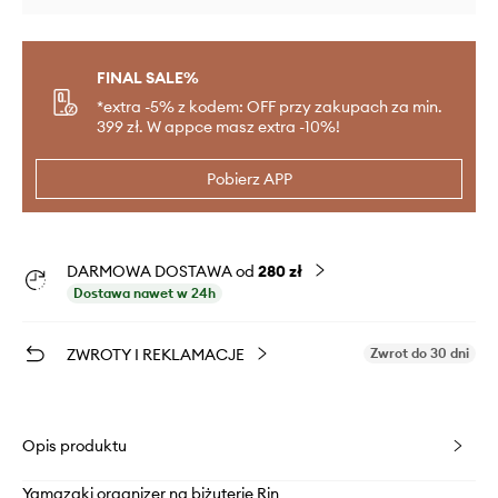
FINAL SALE%
*extra -5% z kodem: OFF przy zakupach za min.
399 zł. W appce masz extra -10%!
Pobierz APP
DARMOWA DOSTAWA od
280 zł
Dostawa nawet w 24h
ZWROTY I REKLAMACJE
Zwrot do 30 dni
Opis produktu
Yamazaki organizer na biżuterię Rin