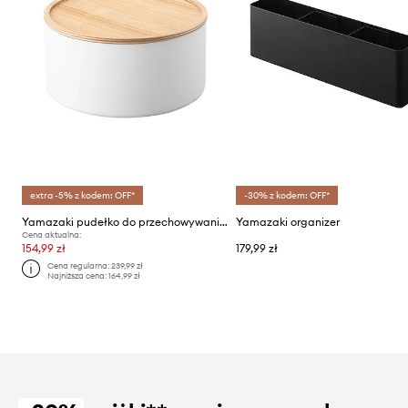
extra -5% z kodem: OFF*
-30% z kodem: OFF*
Yamazaki pudełko do przechowywania Rin
Yamazaki organizer
Cena aktualna:
154,99 zł
179,99 zł
Cena regularna:
239,99 zł
Najniższa cena:
164,99 zł