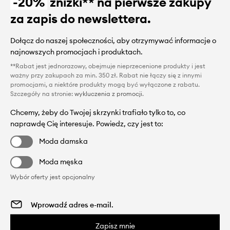
-20%
zniżki** na pierwsze zakupy
za zapis do newslettera.
Dołącz do naszej społeczności, aby otrzymywać informacje o
najnowszych promocjach i produktach.
**Rabat jest jednorazowy, obejmuje nieprzecenione produkty i jest
ważny przy zakupach za min. 350 zł. Rabat nie łączy się z innymi
promocjami, a niektóre produkty mogą być wyłączone z rabatu.
Szczegóły na stronie:
wykluczenia z promocji
.
Chcemy, żeby do Twojej skrzynki trafiało tylko to, co
naprawdę Cię interesuje. Powiedz, czy jest to:
Moda damska
Moda męska
Wybór oferty jest opcjonalny
Zapisz mnie