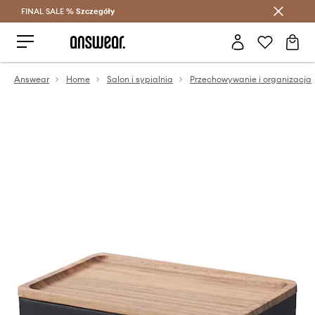
FINAL SALE %
Szczegóły
Oszczędzaj z Answear Club >
Answear
Home
Salon i sypialnia
Przechowywanie i organizacja