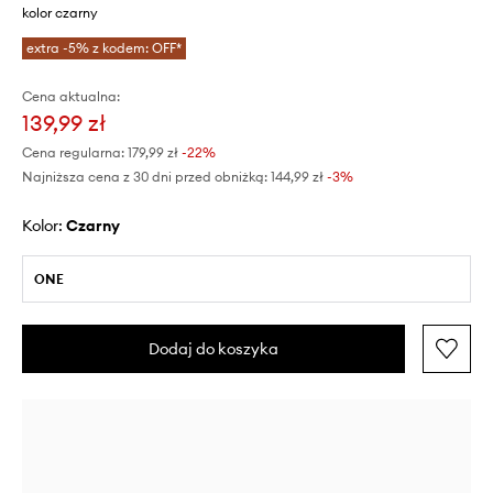
kolor czarny
extra -5% z kodem: OFF*
Cena aktualna:
139,99 zł
Cena regularna:
179,99 zł
-22%
Najniższa cena z 30 dni przed obniżką:
144,99 zł
 -3%
Kolor:
czarny
ONE
Dodaj do koszyka