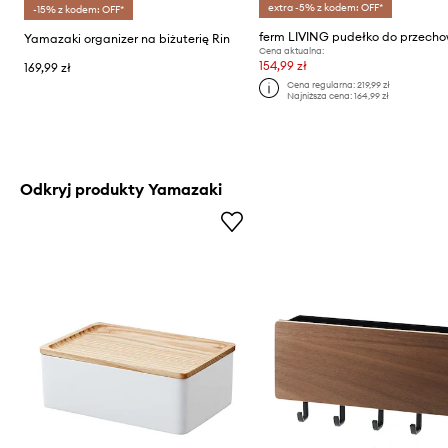
extra -5% z kodem: OFF*
-15% z kodem: OFF*
Yamazaki organizer na biżuterię Rin
Cena aktualna:
154,99 zł
169,99 zł
Cena regularna:
219,99 zł
Najniższa cena:
164,99 zł
Odkryj produkty Yamazaki