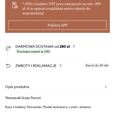
*-15% z kodem: OFF przy zakupach za min. 399
zł. A w appce znajdziesz extra rabaty do
wyprzedaży!
Pobierz APP
DARMOWA DOSTAWA od
280 zł
Dostawa nawet w 24h
ZWROTY I REKLAMACJE
Zwrot do 30 dni
Opis produktu
Yamazaki kosz Favori
Kosz z kolekcji Yamazaki. Model wykonany z stali i drewna.