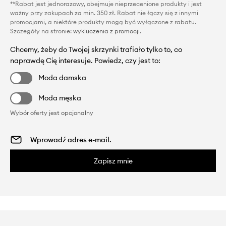
**Rabat jest jednorazowy, obejmuje nieprzecenione produkty i jest
ważny przy zakupach za min. 350 zł. Rabat nie łączy się z innymi
promocjami, a niektóre produkty mogą być wyłączone z rabatu.
Szczegóły na stronie:
wykluczenia z promocji
.
Chcemy, żeby do Twojej skrzynki trafiało tylko to, co
naprawdę Cię interesuje. Powiedz, czy jest to:
Moda damska
Moda męska
Wybór oferty jest opcjonalny
Zapisz mnie