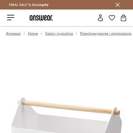
FINAL SALE %
Szczegóły
Oszczędzaj z Answear Club >
Answear
Home
Salon i sypialnia
Przechowywanie i organizacja