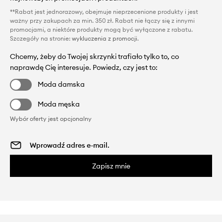
**Rabat jest jednorazowy, obejmuje nieprzecenione produkty i jest
ważny przy zakupach za min. 350 zł. Rabat nie łączy się z innymi
promocjami, a niektóre produkty mogą być wyłączone z rabatu.
Szczegóły na stronie:
wykluczenia z promocji
.
Chcemy, żeby do Twojej skrzynki trafiało tylko to, co
naprawdę Cię interesuje. Powiedz, czy jest to:
Moda damska
Moda męska
Wybór oferty jest opcjonalny
Zapisz mnie