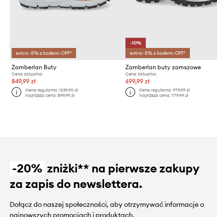
-10%
extra -5% z kodem: OFF*
extra -5% z kodem: OFF*
Zamberlan Buty
Zamberlan buty zamszowe
Cena aktualna:
Cena aktualna:
849,99 zł
699,99 zł
Cena regularna:
1239,90 zł
Cena regularna:
979,99 zł
Najniższa cena:
899,99 zł
Najniższa cena:
779,99 zł
-20%
zniżki** na pierwsze zakupy
za zapis do newslettera.
Dołącz do naszej społeczności, aby otrzymywać informacje o
najnowszych promocjach i produktach.