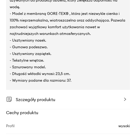
używanych do produkcji obuwia, który zwiększa odporność na
wodę.
- Model z membraną GORE-TEX® , która jest niezwykle cienka i
100% nieprzemakalna, wiatroszczelna oraz oddychająca. Pozwala
zachować wyjątkowy komfort użytkowania nawet w
najtrudniejszych warunkach atmosferycznych.
- Usztywniony nosek.
- Gumowa podeszwa.
- Usztywniony zapiętek.
- Tekstylne wnętrze.
- Sznurowany model.
- Długość wkładki wynosi: 23,5 cm.
- Wymiary podane dla rozmiaru: 37.
Szczegóły produktu
Cechy produktu
Profil
wysoki