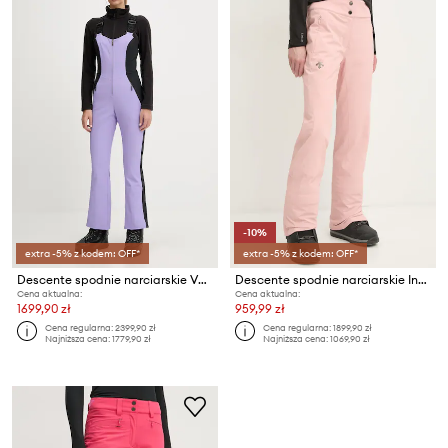
-10%
extra -5% z kodem: OFF*
extra -5% z kodem: OFF*
Descente spodnie narciarskie VELCHE
Descente spodnie narciarskie Insulated
Cena aktualna:
Cena aktualna:
1699,90 zł
959,99 zł
Cena regularna:
2399,90 zł
Cena regularna:
1899,90 zł
Najniższa cena:
1779,90 zł
Najniższa cena:
1069,90 zł