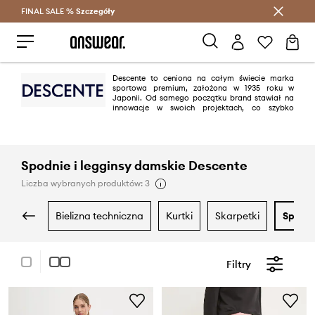
FINAL SALE %
Szczegóły
Oszczędzaj z Answear Club >
Descente to ceniona na całym świecie marka
sportowa premium, założona w 1935 roku w
Japonii. Od samego początku brand stawiał na
innowacje w swoich projektach, co szybko
zaowocowało ogromnym sukcesem – Descente wielokrotnie nagradzane
było za swoje zaawansowane technologie. Piękny, funkcjonalny design
oraz zwracanie uwagi na najmniejsze detale, czynią Descente idealnym
wyborem zarówno przez profesjonalnych sportowców jak i amatorów.
Spodnie i legginsy damskie Descente
Liczba wybranych produktów: 3
bielizna techniczna
kurtki
skarpetki
spodni
Filtry