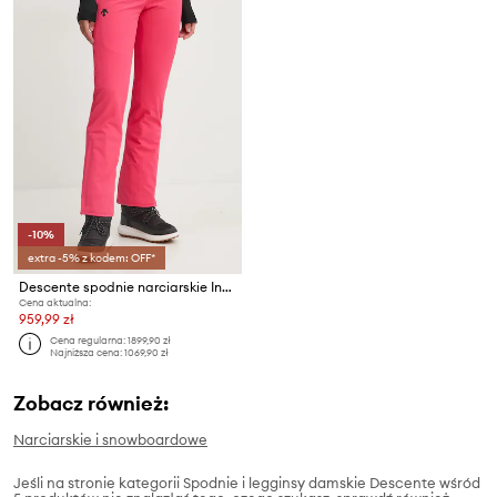
-10%
extra -5% z kodem: OFF*
Descente spodnie narciarskie Insulated
Cena aktualna:
959,99 zł
Cena regularna:
1899,90 zł
Najniższa cena:
1069,90 zł
Zobacz również:
Narciarskie i snowboardowe
Jeśli na stronie kategorii Spodnie i legginsy damskie Descente wśród