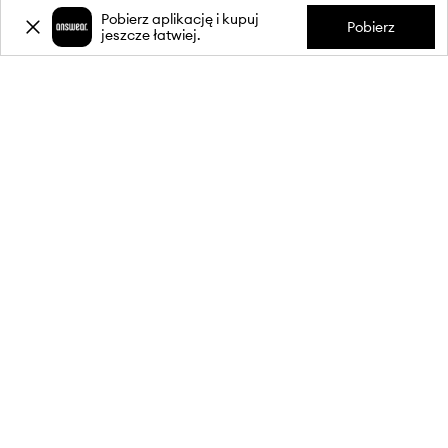
Pobierz aplikację i kupuj
Pobierz
jeszcze łatwiej.
-20%
zniżki** na pierwsze zakupy
za zapis do newslettera.
Dołącz do naszej społeczności, aby otrzymywać informacje o
najnowszych promocjach i produktach.
**Rabat jest jednorazowy, obejmuje nieprzecenione produkty i jest
ważny przy zakupach za min. 350 zł. Rabat nie łączy się z innymi
promocjami, a niektóre produkty mogą być wyłączone z rabatu.
Szczegóły na stronie:
wykluczenia z promocji
.