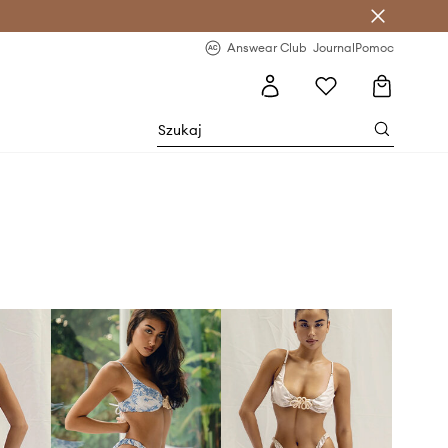
letter >
Regularne nowości >
Answear Club
Journal
Pomoc