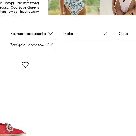
ć Twoją nieustraszoną
ecość. God Save Queens
ciem świat inspirowany
zesnej it girl.
Rozmiar producenta
Kolor
Cena
Zapięcie i dopasowanie