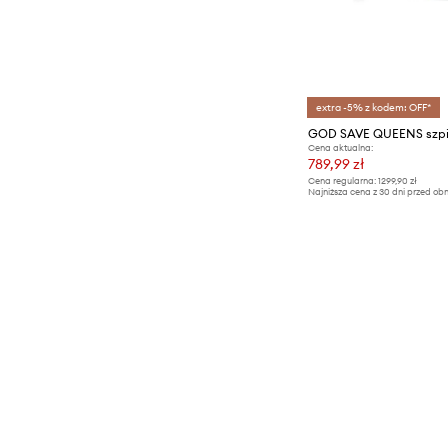
extra -5% z kodem: OFF*
Cena aktualna:
789,99 zł
Cena regularna:
1299,90 zł
Najniższa cena z 30 dni przed obn