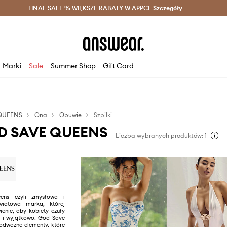
szczędzaj z Answear Club >
FINAL SALE % WIĘKSZE RABATY W APPCE
Dostawa nawet w 24h >
Szczegóły
News
Marki
Sale
Summer Shop
Gift Card
QUEENS
Ona
Obuwie
Szpilki
OD SAVE QUEENS
Liczba wybranych produktów: 1
ns czyli zmysłowa i
światowa marka, której
ienie, aby kobiety czuły
co i wyjątkowo. God Save
odważne elementy, które