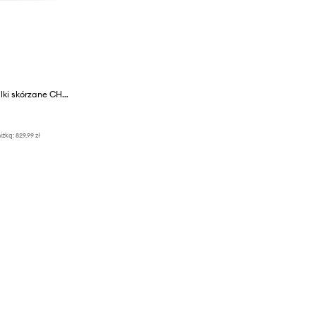
GOD SAVE QUEENS szpilki skórzane CHERRY LADY MULES
iżką:
829,99 zł