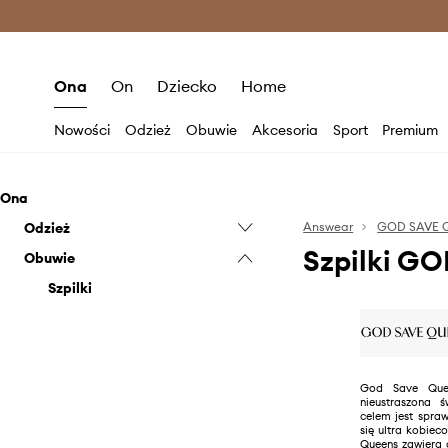
Premium Fashion Benefits >
O
Ona
On
Dziecko
Home
Nowości
Odzież
Obuwie
Akcesoria
Sport
Premium
Ona
Odzież
Answear
GOD SAVE 
Szpilki G
Obuwie
Bielizna
Bluzki i koszule
Szpilki
Marynarki i kamizelki
Sukienki
Stroje kąpielowe
God Save Quee
nieustraszona 
Spodnie i legginsy
celem jest spraw
się ultra kobie
Spódnice
Queens zawiera 