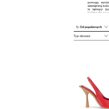
pomogą wyrazi
Szorty
wewnętrzną kobi
to tętniący ży
Topy i t-shirty
bielizną dla nowoc
Od popularnych
Typ obcasa