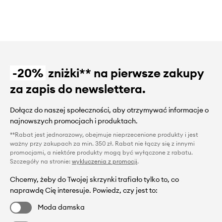
-20%
zniżki** na pierwsze zakupy
za zapis do newslettera.
Dołącz do naszej społeczności, aby otrzymywać informacje o
najnowszych promocjach i produktach.
**Rabat jest jednorazowy, obejmuje nieprzecenione produkty i jest
ważny przy zakupach za min. 350 zł. Rabat nie łączy się z innymi
promocjami, a niektóre produkty mogą być wyłączone z rabatu.
Szczegóły na stronie:
wykluczenia z promocji
.
Chcemy, żeby do Twojej skrzynki trafiało tylko to, co
naprawdę Cię interesuje. Powiedz, czy jest to:
Moda damska