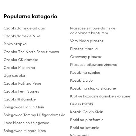
Popularne kategorie
Czapki damskie adidas
Płaszcze zimowe damskie
ocieplane z kapturem
Czapki damskie Nike
Vero Moda płaszcz
Pinko czapka
Płaszcz Marella
Czapka The North Face zimowa
Czerwony płaszcz
Czapka CK damska
Płaszcze pikowane zimowe
Czapka Moschino
Kozaki na szpilce
Ugg czapka
Kozaki Liu Jo
Czapka Patrizia Pepe
Kozaki na słupku skórzane
Czapka Femi Stories
Krótkie kozaczki damskie skórzane
Czapki 4f damskie
Guess kozaki
Śniegowce Calvin Klein
Kozaki Calvin Klein
Śniegowce Tommy Hilfiger damskie
Botki na platformie
Love Moschino śniegowce
Botki na koturnie
Śniegowce Michael Kors
Wojas botki