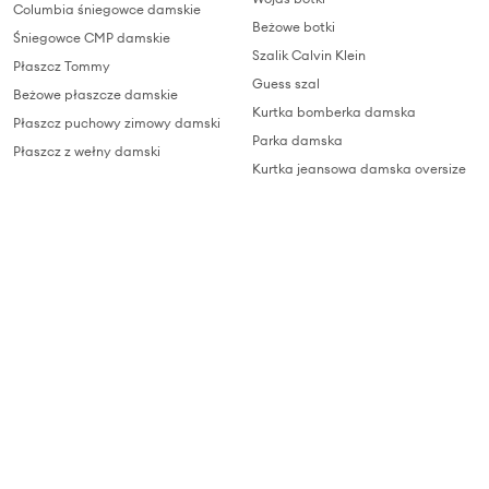
Columbia śniegowce damskie
Beżowe botki
Śniegowce CMP damskie
Szalik Calvin Klein
Płaszcz Tommy
Guess szal
Beżowe płaszcze damskie
Kurtka bomberka damska
Płaszcz puchowy zimowy damski
Parka damska
Płaszcz z wełny damski
Kurtka jeansowa damska oversize