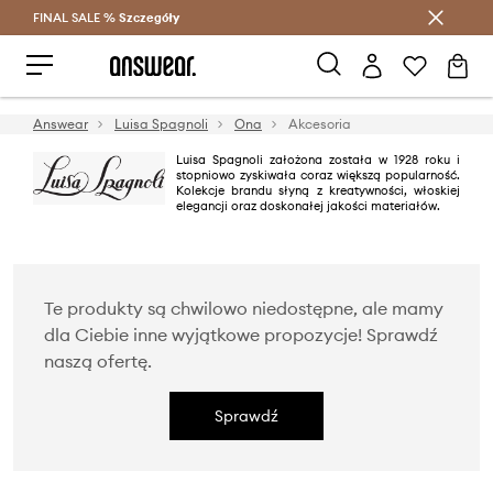
FINAL SALE %
Szczegóły
Oszczędzaj z Answear Club >
Answear
Luisa Spagnoli
Ona
Akcesoria
Luisa Spagnoli założona została w 1928 roku i
stopniowo zyskiwała coraz większą popularność.
Kolekcje brandu słyną z kreatywności, włoskiej
elegancji oraz doskonałej jakości materiałów.
Te produkty są chwilowo niedostępne, ale mamy
dla Ciebie inne wyjątkowe propozycje! Sprawdź
naszą ofertę.
Sprawdź