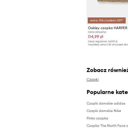
extra -5% z kodem: OFF*
Oakley czapka HARPER
Cena aktualna:
114,99 zł
Cena regularna:
169,99 zł
Najniższa cena z 30 dni przed obn
Zobacz równie
Czapki
Popularne kate
Czapki damskie adidas
Czapki damskie Nike
Pinko czapka
Czapka The North Face 