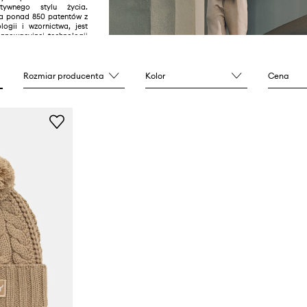
tywnego stylu życia.
a ponad 850 patentów z
logii i wzornictwa, jest
innowacyjnej technologii
zewek, w tym soczewek
podkręcają kontrast i
czegóły. Wiele kolekcji
olbrook czy Frogskins
Rozmiar producenta
Kolor
Cena
wymi modelami. Oakley to
nt odzieży sportowej i
jący linie produktów dla
n dla których sport jest
asją, wypoczynkiem lub
m wyczynowo. To marka
szystkich największych
tórzy inspirują jej
, testują i używają
® w drodze na podium.