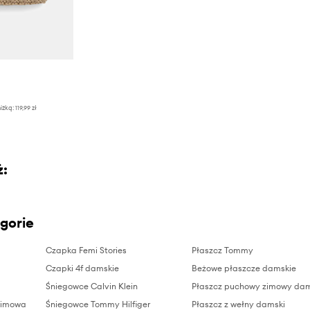
iżką:
119,99 zł
ż:
gorie
Czapka Femi Stories
Płaszcz Tommy
Czapki 4f damskie
Beżowe płaszcze damskie
Śniegowce Calvin Klein
Płaszcz puchowy zimowy dam
zimowa
Śniegowce Tommy Hilfiger
Płaszcz z wełny damski