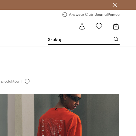
letter >
Regularne nowości >
Answear Club
Journal
Pomoc
produktów: 1