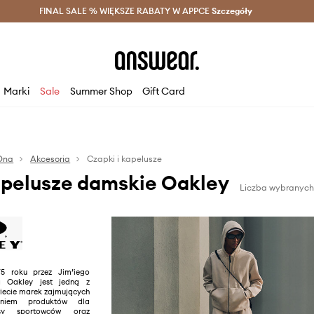
szczędzaj z Answear Club >
FINAL SALE % WIĘKSZE RABATY W APPCE
Dostawa nawet w 24h >
Szczegóły
News
Marki
Sale
Summer Shop
Gift Card
Ona
Akcesoria
Czapki i kapelusze
apelusze damskie Oakley
Liczba wybranych 
5 roku przez Jim’iego
a Oakley jest jedną z
iecie marek zajmujących
aniem produktów dla
asy sportowców oraz