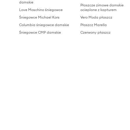
damskie
Płaszcze zimowe damskie
Love Moschino śniegowce
ocieplane z kapturem
Śniegowce Michael Kors
Vero Moda płaszcz
Columbia śniegowce damskie
Płaszcz Marella
Śniegowce CMP damskie
Czerwony płaszcz