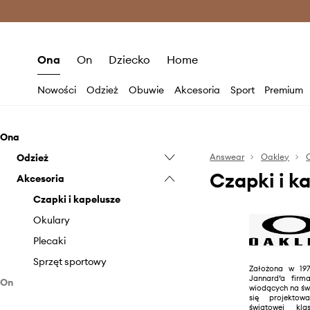
Premium Fashion Benefits >
O
Ona
On
Dziecko
Home
Nowości
Odzież
Obuwie
Akcesoria
Sport
Premium
Ona
Odzież
Answear
Oakley
Czapki i k
Akcesoria
Bluzy
Kurtki
Czapki i kapelusze
Spodnie i legginsy
Okulary
Plecaki
Sprzęt sportowy
Założona w 197
Jannard’a firm
On
wiodących na św
się projektow
Odzież
światowej kl