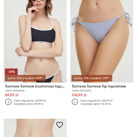
-10%
extra -5% z kodem: OFF*
extra -5% z kodem: OFF*
Samsoe Samsoe biustonosz kąpielowy SALEAH
Samsoe Samsoe figi kąpielowe
Cena aktualna:
Cena aktualna:
89,99 zł
104,99 zł
Cena regularna:
269,99 zł
Cena regularna:
229,99 zł
Najniższa cena:
99,99 zł
Najniższa cena:
114,99 zł