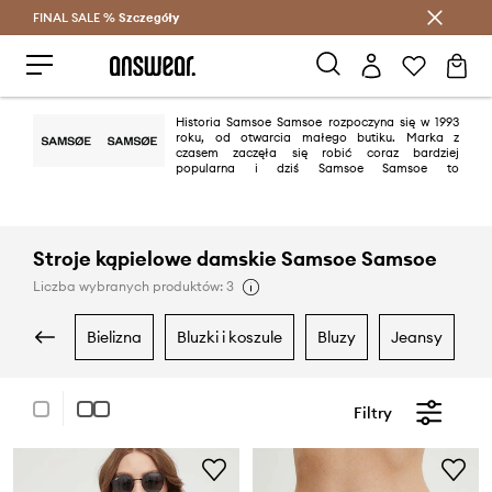
FINAL SALE %
Szczegóły
Oszczędzaj z Answear Club >
Historia Samsoe Samsoe rozpoczyna się w 1993
roku, od otwarcia małego butiku. Marka z
czasem zaczęła się robić coraz bardziej
popularna i dziś Samsoe Samsoe to
międzynarodowy dom mody. Kolekcje przez nich tworzone to kwintesencja
mody ulicznej rodem z Kopenhagi oraz skandynawskiego minimalizmu.
Stroje kąpielowe damskie Samsoe Samsoe
Liczba wybranych produktów: 3
bielizna
bluzki i koszule
bluzy
jeansy
Filtry