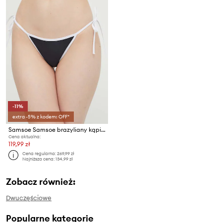
-11%
extra -5% z kodem: OFF*
Samsoe Samsoe brazyliany kąpielowe
Cena aktualna:
119,99 zł
Cena regularna:
269,99 zł
Najniższa cena:
134,99 zł
Zobacz również:
Dwuczęściowe
Popularne kategorie