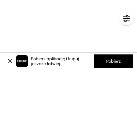
Pobierz aplikację i kupuj
Pobierz
jeszcze łatwiej.
-20%
zniżki** na pierwsze zakupy