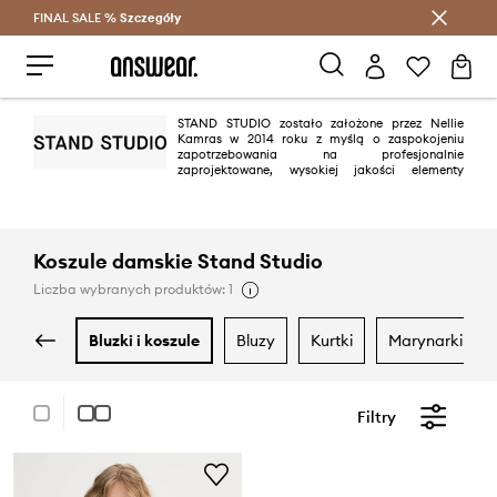
FINAL SALE %
Szczegóły
Oszczędzaj z Answear Club >
STAND STUDIO zostało założone przez Nellie
Kamras w 2014 roku z myślą o zaspokojeniu
zapotrzebowania na profesjonalnie
zaprojektowane, wysokiej jakości elementy
skórzane w przystępnej cenie. Od tego czasu marka rozszerzyła ofertę na
kolekcje sezonowe, głównie ze skóry i sztucznych futer, ale także z wełny,
skóry wegańskiej i innych nowych, zrównoważonych materiałów.
Inspirację marki można znaleźć w kobiecym, niewymuszonym szyku, z
Koszule damskie Stand Studio
kultową skandynawską prostotą. Dwoistość pomiędzy czymś szykownym,
a codziennym strojem to jedna z głównych wytycznych STAND STUDIO
Liczba wybranych produktów: 1
podczas tworzenia kolekcji.
bluzki i koszule
bluzy
kurtki
marynarki i ka
Filtry