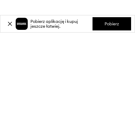
Pobierz aplikację i kupuj
Pobierz
jeszcze łatwiej.
-20%
zniżki** na pierwsze zakupy
za zapis do newslettera.
Dołącz do naszej społeczności, aby otrzymywać informacje o
najnowszych promocjach i produktach.
**Rabat jest jednorazowy, obejmuje nieprzecenione produkty i jest