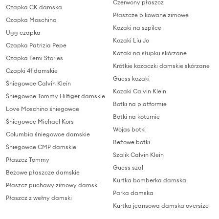
Czerwony płaszcz
Czapka CK damska
Płaszcze pikowane zimowe
Czapka Moschino
Kozaki na szpilce
Ugg czapka
Kozaki Liu Jo
Czapka Patrizia Pepe
Kozaki na słupku skórzane
Czapka Femi Stories
Krótkie kozaczki damskie skórzane
Czapki 4f damskie
Guess kozaki
Śniegowce Calvin Klein
Kozaki Calvin Klein
Śniegowce Tommy Hilfiger damskie
Botki na platformie
Love Moschino śniegowce
Botki na koturnie
Śniegowce Michael Kors
Wojas botki
Columbia śniegowce damskie
Beżowe botki
Śniegowce CMP damskie
Szalik Calvin Klein
Płaszcz Tommy
Guess szal
Beżowe płaszcze damskie
Kurtka bomberka damska
Płaszcz puchowy zimowy damski
Parka damska
Płaszcz z wełny damski
Kurtka jeansowa damska oversize