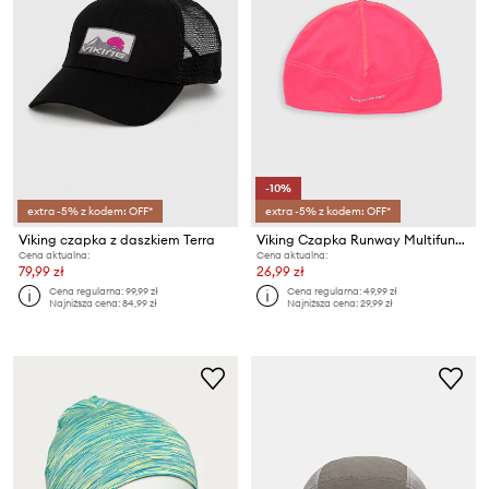
-10%
extra -5% z kodem: OFF*
extra -5% z kodem: OFF*
Viking czapka z daszkiem Terra
Viking Czapka Runway Multifunction
Cena aktualna:
Cena aktualna:
79,99 zł
26,99 zł
Cena regularna:
99,99 zł
Cena regularna:
49,99 zł
Najniższa cena:
84,99 zł
Najniższa cena:
29,99 zł