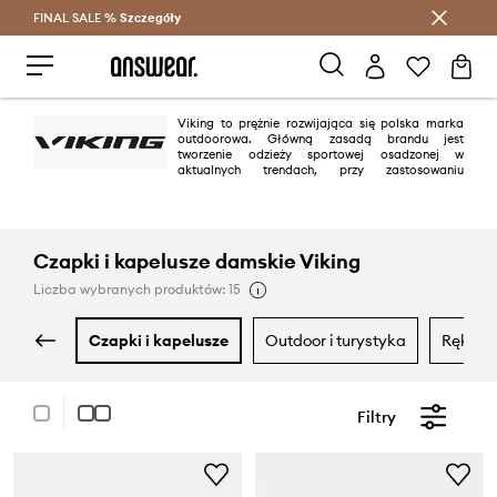
FINAL SALE %
Szczegóły
Oszczędzaj z Answear Club >
Viking to prężnie rozwijająca się polska marka
outdoorowa. Główną zasadą brandu jest
tworzenie odzieży sportowej osadzonej w
aktualnych trendach, przy zastosowaniu
znakomitych materiałów oraz technologii zapewniających komfort. Viking
wspiera również polskich sportowców, w tym Reprezentację Paraolimpijską
w Narciarstwie Alpejskim.
Czapki i kapelusze damskie Viking
Liczba wybranych produktów: 15
czapki i kapelusze
outdoor i turystyka
rękawi
Filtry