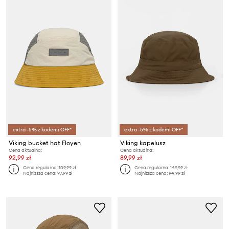
extra -5% z kodem: OFF*
extra -5% z kodem: OFF*
Viking bucket hat Floyen
Viking kapelusz
Cena aktualna:
Cena aktualna:
92,99 zł
89,99 zł
Cena regularna:
109,99 zł
Cena regularna:
149,99 zł
Najniższa cena:
97,99 zł
Najniższa cena:
94,99 zł