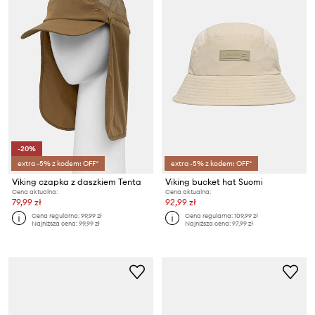
-20%
extra -5% z kodem: OFF*
extra -5% z kodem: OFF*
Viking czapka z daszkiem Tenta
Viking bucket hat Suomi
Cena aktualna:
Cena aktualna:
79,99 zł
92,99 zł
Cena regularna:
99,99 zł
Cena regularna:
109,99 zł
Najniższa cena:
99,99 zł
Najniższa cena:
97,99 zł