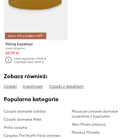
extra -5% z kodem: OFF*
Viking kapelusz
Cena aktualna:
65,99 zł
Cena regularna:
109,99 zł
Najniższa cena:
69,99 zł
Zobacz również:
Czapki
Kapelusze
Czapki z daszkiem
Popularne kategorie
Czapki damskie adidas
Płaszcze zimowe damskie
ocieplane z kapturem
Czapki damskie Nike
Vero Moda płaszcz
Pinko czapka
Płaszcz Marella
Czapka The North Face zimowa