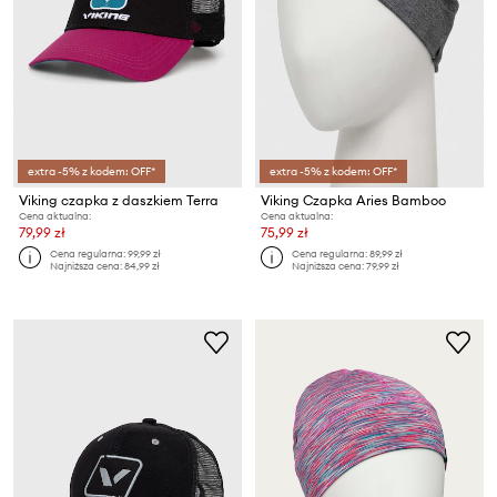
extra -5% z kodem: OFF*
extra -5% z kodem: OFF*
Viking czapka z daszkiem Terra
Viking Czapka Aries Bamboo
Cena aktualna:
Cena aktualna:
79,99 zł
75,99 zł
Cena regularna:
99,99 zł
Cena regularna:
89,99 zł
Najniższa cena:
84,99 zł
Najniższa cena:
79,99 zł