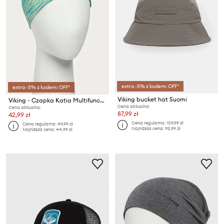
extra -5% z kodem: OFF*
extra -5% z kodem: OFF*
Viking bucket hat Suomi
Viking - Czapka Katia Multifunction
Cena aktualna:
Cena aktualna:
87,99 zł
42,99 zł
Cena regularna:
109,99 zł
Cena regularna:
49,99 zł
Najniższa cena:
92,99 zł
Najniższa cena:
44,99 zł