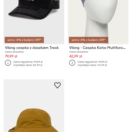
extra -5% z kodem: OFF*
extra -5% z kodem: OFF*
Viking czapka z daszkiem Track
Viking - Czapka Katia Multifunction
Cena aktualna:
Cena aktualna:
79,99 zł
42,99 zł
Cena regularna:
99,99 zł
Cena regularna:
49,99 zł
Najniższa cena:
84,99 zł
Najniższa cena:
44,99 zł