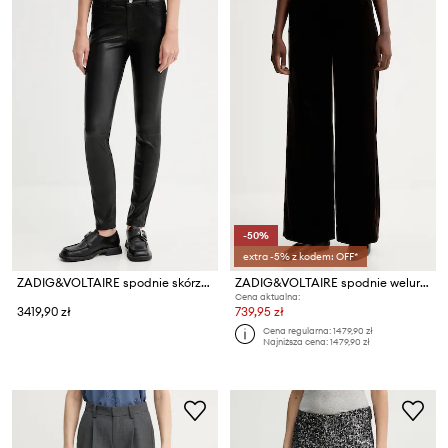
-50%
extra -5% z kodem: OFF*
ZADIG&VOLTAIRE spodnie skórzane
ZADIG&VOLTAIRE spodnie welurowe
Cena aktualna:
3419,90 zł
739,95 zł
Cena regularna:
1479,90 zł
Najniższa cena:
1479,90 zł