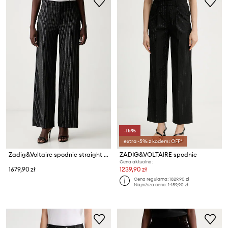
-15%
extra -5% z kodem: OFF*
Zadig&Voltaire spodnie straight damskie PANOL
ZADIG&VOLTAIRE spodnie
Cena aktualna:
1679,90 zł
1239,90 zł
Cena regularna:
1829,90 zł
Najniższa cena:
1459,90 zł