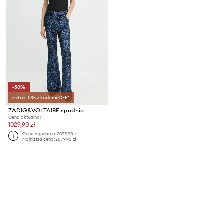
-50%
extra -5% z kodem: OFF*
ZADIG&VOLTAIRE spodnie
Cena aktualna:
1029,90 zł
Cena regularna:
2079,90 zł
Najniższa cena:
2079,90 zł