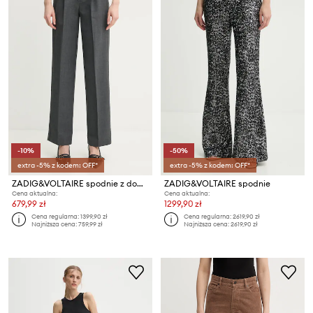
-10%
-50%
extra -5% z kodem: OFF*
extra -5% z kodem: OFF*
ZADIG&VOLTAIRE spodnie z domieszką wełny
ZADIG&VOLTAIRE spodnie
Cena aktualna:
Cena aktualna:
679,99 zł
1299,90 zł
Cena regularna:
1399,90 zł
Cena regularna:
2619,90 zł
Najniższa cena:
759,99 zł
Najniższa cena:
2619,90 zł