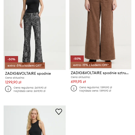
-50%
-50%
extra -15% z kodem: OFF*
extra -5% z kodem: OFF*
ZADIG&VOLTAIRE spodnie sztruksowe
ZADIG&VOLTAIRE spodnie
Cena aktualna:
Cena aktualna:
699,95 zł
1299,90 zł
Cena regularna:
1399,90 zł
Cena regularna:
2619,90 zł
Najniższa cena:
1399,90 zł
Najniższa cena:
2619,90 zł