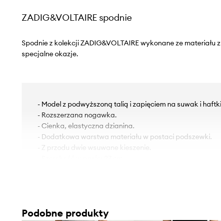
ZADIG&VOLTAIRE spodnie
Spodnie z kolekcji ZADIG&VOLTAIRE wykonane ze materiału z
specjalne okazje.
- Model z podwyższoną talią i zapięciem na suwak i haftki
- Rozszerzana nogawka.
- Cienka, elastyczna dzianina.
- Dodatkowa warstwa materiału w postaci podszewki.
- Z przodu dwie wsuwane kieszenie.
- Szerokość w pasie: 37 cm.
- Szerokość w biodrach: 46 cm.
- Wysokość stanu: 29 cm.
- Szerokość nogawki na dole: 29 cm.
- Szerokość nogawki: 27 cm.
Podobne produkty
- Długość zewnętrzna nogawki: 110 cm.