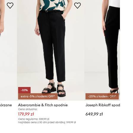
-10%
extra -5% z kodem: OFF*
-25% z kodem: OFF*
órzane
Abercrombie & Fitch spodnie
Joseph Ribkoff spodnie da
Cena aktualna:
179,99 zł
649,99 zł
Cena regularna:
339,99 zł
Najniższa cena z 30 dni przed obniżką:
199,99 zł