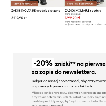
-25% z kodem: OFF*
extra -5% z kodem: OFF*
ZADIG&VOLTAIRE spodnie skórzane
ZADIG&VOLTAIRE spodnie
Cena aktualna:
3419,90 zł
1299,90 zł
Cena regularna:
2619,90 zł
Najniższa cena z 30 dni przed obniżką:
26
-20%
zniżki** na pierws
za zapis do newslettera.
Dołącz do naszej społeczności, aby otrzymywać
najnowszych promocjach i produktach.
**Rabat jest jednorazowy, obejmuje nieprzecenione pro
przy zakupach za min. 350 zł. Rabat nie łączy się z i
niektóre produkty mogą być wyłączone z rabatu. Szcze
wykluczenia z promocji
.