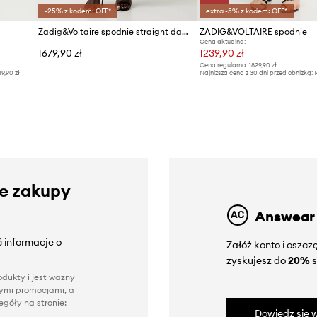
-25% z kodem: OFF*
extra -5% z kodem: OFF*
Zadig&Voltaire spodnie straight damskie PANOL
ZADIG&VOLTAIRE spodnie
Cena aktualna:
1679,90 zł
1239,90 zł
Cena regularna:
1829,90 zł
19,90 zł
Najniższa cena z 30 dni przed obniżką:
1
ze zakupy
Answear
 informacje o
Załóż konto i oszc
zyskujesz do
20%
s
dukty i jest ważny
nnymi promocjami, a
góły na stronie:
Dowiedz się w