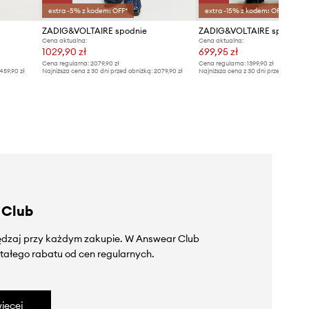
extra -5% z kodem: OFF*
extra -15% z kodem: OFF*
ZADIG&VOLTAIRE spodnie
Cena aktualna:
Cena aktualna:
1029,90 zł
699,95 zł
Cena regularna:
2079,90 zł
Cena regularna:
1399,90 zł
459,90 zł
Najniższa cena z 30 dni przed obniżką:
2079,90 zł
Najniższa cena z 30 dni przed obniżką
 Club
zędzaj przy każdym zakupie. W Answear Club
tałego rabatu od cen regularnych.
ięcej