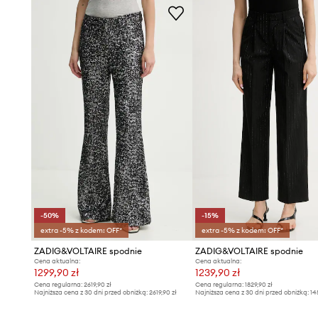
- Wymiary podane dla rozmiaru: 36.
-50%
-15%
extra -5% z kodem: OFF*
extra -5% z kodem: OFF*
ZADIG&VOLTAIRE spodnie
ZADIG&VOLTAIRE spodnie
Cena aktualna:
Cena aktualna:
1299,90 zł
1239,90 zł
Cena regularna:
2619,90 zł
Cena regularna:
1829,90 zł
Najniższa cena z 30 dni przed obniżką:
2619,90 zł
Najniższa cena z 30 dni przed obniżką:
14