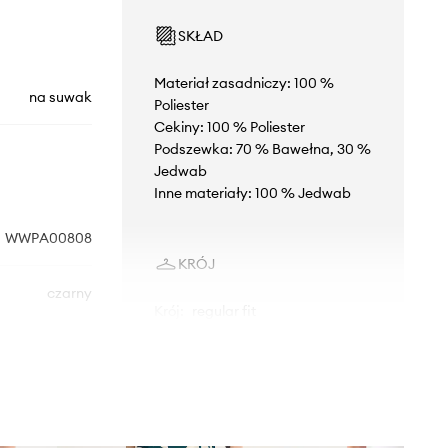
SKŁAD
Materiał zasadniczy: 100 %
na suwak
Poliester
Cekiny: 100 % Poliester
Podszewka: 70 % Bawełna, 30 %
Jedwab
Inne materiały: 100 % Jedwab
WWPA00808
KRÓJ
czarny
Krój
:
regular fit
Rodzaj nogawek
:
dzwony
Zadig&Voltaire
Stan
:
wysoki