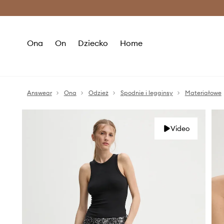
Premium Fashion Benefits >
O
Ona
On
Dziecko
Home
Answear
Ona
Odzież
Spodnie i legginsy
Materiałowe
Video