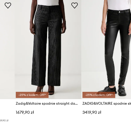
ID Produktu
-25% z kodem: OFF*
-25% z kodem: OFF*
Zadig&Voltaire spodnie straight damskie PANOL
ZADIG&VOLTAIRE spodnie sk
1679,90 zł
3419,90 zł
59,90 zł