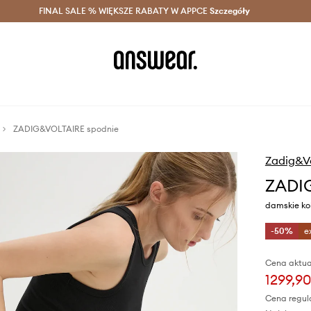
szczędzaj z Answear Club >
FINAL SALE % WIĘKSZE RABATY W APPCE
Dostawa nawet w 24h >
Szczegóły
News
ZADIG&VOLTAIRE spodnie
Zadig&Vo
ZADI
damskie ko
-50%
e
Cena aktua
1299,90
Cena regul