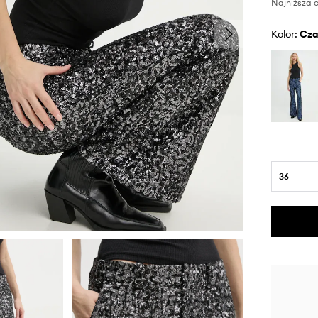
Najniższa c
Kolor:
cz
36