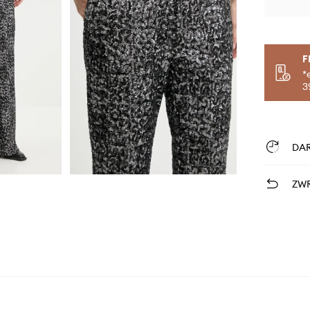
F
*
3
DA
ZWR