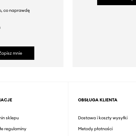
to, co naprawdę
a
Zapisz mnie
MACJE
OBSŁUGA KLIENTA
in sklepu
Dostawa i koszty wysyłki
łe regulaminy
Metody płatności