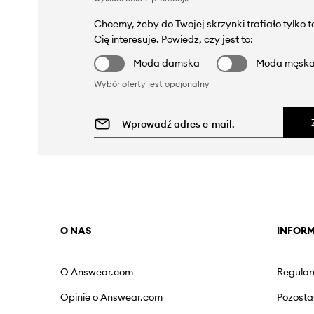
Chcemy, żeby do Twojej skrzynki trafiało tylko 
Cię interesuje. Powiedz, czy jest to:
Moda damska
Moda męsk
Wybór oferty jest opcjonalny
O NAS
INFOR
O Answear.com
Regulam
Opinie o Answear.com
Pozosta