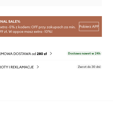
INAL SALE%
Pobierz APP
extra -5% z kodem: OFF przy zakupach za min.
99 zł. W appce masz extra -10%!
RMOWA DOSTAWA od
280 zł
Dostawa nawet w 24h
OTY I REKLAMACJE
Zwrot do 30 dni