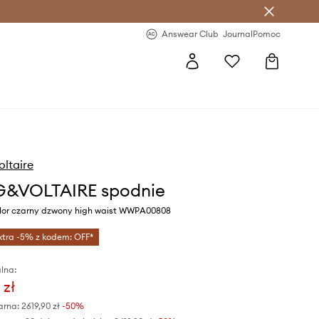
letter >
Regularne nowości >
Answear Club
Journal
Pomoc
ltaire
G&VOLTAIRE spodnie
lor czarny dzwony high waist WWPA00808
xtra -5% z kodem: OFF*
lna:
 zł
arna:
2619,90 zł
-50%