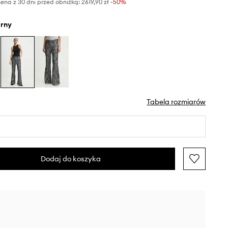
ena z 30 dni przed obniżką:
2619,90 zł
 -50%
arny
Tabela rozmiarów
Dodaj do koszyka