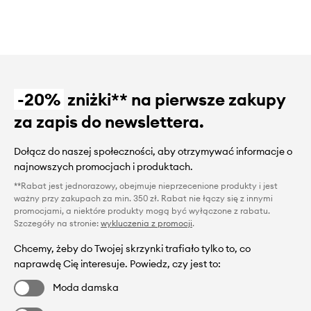
-20%
zniżki** na pierwsze zakupy
za zapis do newslettera.
Dołącz do naszej społeczności, aby otrzymywać informacje o
najnowszych promocjach i produktach.
**Rabat jest jednorazowy, obejmuje nieprzecenione produkty i jest
ważny przy zakupach za min. 350 zł. Rabat nie łączy się z innymi
promocjami, a niektóre produkty mogą być wyłączone z rabatu.
Szczegóły na stronie:
wykluczenia z promocji
.
Chcemy, żeby do Twojej skrzynki trafiało tylko to, co
naprawdę Cię interesuje. Powiedz, czy jest to:
Moda damska