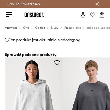
FINAL SALE %
Szczegóły
Oszczędzaj z Answear Club >
Answear
Ona
Odzież
Bluzy
Przez głowę
adidas bluza b
Ten produkt jest aktualnie niedostępny
Sprawdź podobne produkty