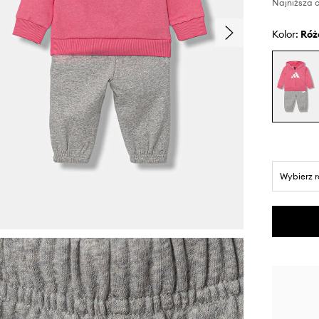
Najniższa c
Kolor:
ró
Wybierz 