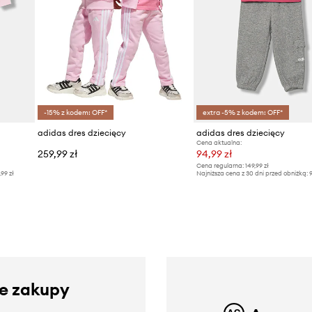
-15% z kodem: OFF*
extra -5% z kodem: OFF*
adidas dres dziecięcy
adidas dres dziecięcy
Cena aktualna:
259,99 zł
94,99 zł
Cena regularna:
149,99 zł
,99 zł
Najniższa cena z 30 dni przed obniżką:
9
ze zakupy