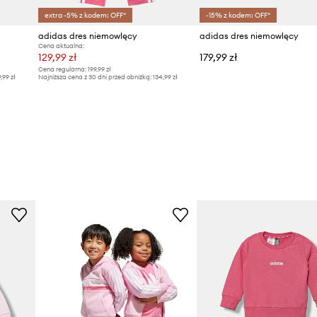
extra -5% z kodem: OFF*
-15% z kodem: OFF*
adidas dres niemowlęcy
adidas dres niemowlęcy
Cena aktualna:
129,99 zł
179,99 zł
Cena regularna:
199,99 zł
9,99 zł
Najniższa cena z 30 dni przed obniżką:
134,99 zł