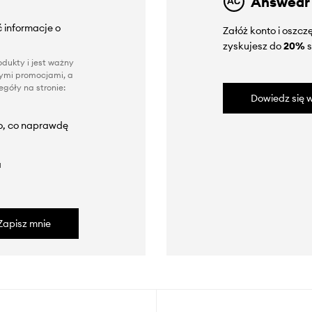
Answear
 informacje o
Załóż konto i oszc
zyskujesz do
20%
s
dukty i jest ważny
nnymi promocjami, a
góły na stronie:
Dowiedz się w
to, co naprawdę
a
Zapisz mnie