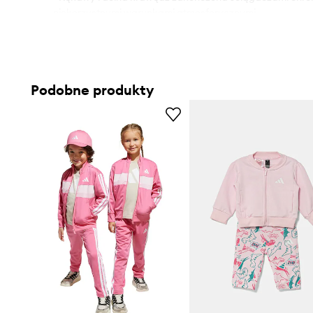
niekorzystnymi warunkami atmosferycznymi.
- Dwie wsuwane kieszenie boczne.
- W pasie elastyczna listwa i dodatkowa regulacja szero
która zapobiega zsuwaniu się podczas ruchu.
- Nogawki wykończone wygodnymi, elastycznymi ściąga
Podobne produkty
- Miękko wyściełany środek zapewnia wysoki komfort uż
komfort termiczny.