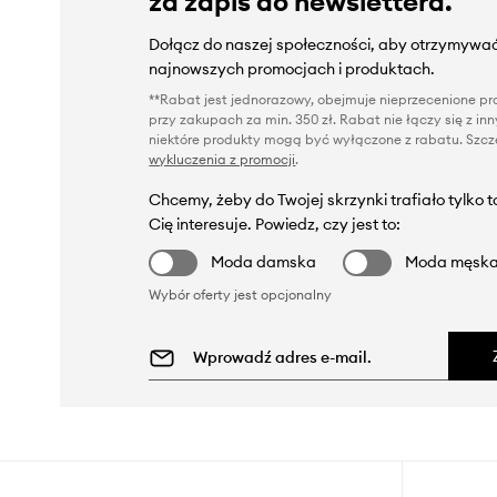
za zapis do newslettera.
Dołącz do naszej społeczności, aby otrzymywać
najnowszych promocjach i produktach.
**Rabat jest jednorazowy, obejmuje nieprzecenione pro
przy zakupach za min. 350 zł. Rabat nie łączy się z i
niektóre produkty mogą być wyłączone z rabatu. Szcze
wykluczenia z promocji
.
Chcemy, żeby do Twojej skrzynki trafiało tylko 
Cię interesuje. Powiedz, czy jest to:
Moda damska
Moda męsk
Wybór oferty jest opcjonalny