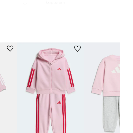
kapturem
Krój
:
prosty
Rodzaj nogawek
:
ze
ściągaczem