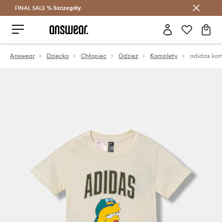
FINAL SALE %
Szczegóły
Oszczędzaj z Answear Club >
Answear
Dziecko
Chłopiec
Odzież
Komplety