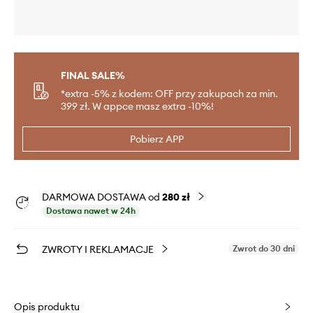
FINAL SALE%
*extra -5% z kodem: OFF przy zakupach za min.
399 zł. W appce masz extra -10%!
Pobierz APP
DARMOWA DOSTAWA od
280 zł
Dostawa nawet w 24h
ZWROTY I REKLAMACJE
Zwrot do 30 dni
Opis produktu