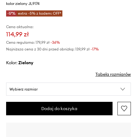
kolor zielony JL9174
-17%
extra -5% z kodem: OFF*
Cena aktualna:
114,99 zł
Cena regularna:
179,99 zł
-36%
Najniższa cena z 30 dni przed obniżką:
139,99 zł
 -17%
Kolor:
zielony
Tabela rozmiarów
Wybierz rozmiar
Dodaj do koszyka