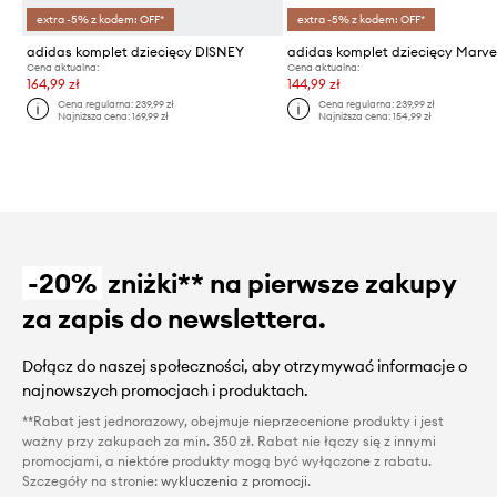
extra -5% z kodem: OFF*
extra -5% z kodem: OFF*
adidas komplet dziecięcy DISNEY
adidas komplet dziecięcy Marve
Cena aktualna:
Cena aktualna:
164,99 zł
144,99 zł
Cena regularna:
239,99 zł
Cena regularna:
239,99 zł
Najniższa cena:
169,99 zł
Najniższa cena:
154,99 zł
-20%
zniżki** na pierwsze zakupy
za zapis do newslettera.
Dołącz do naszej społeczności, aby otrzymywać informacje o
najnowszych promocjach i produktach.
**Rabat jest jednorazowy, obejmuje nieprzecenione produkty i jest
ważny przy zakupach za min. 350 zł. Rabat nie łączy się z innymi
promocjami, a niektóre produkty mogą być wyłączone z rabatu.
Szczegóły na stronie:
wykluczenia z promocji
.