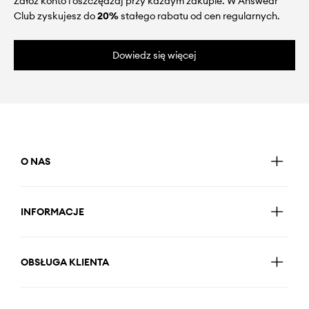
Załóż konto i oszczędzaj przy każdym zakupie. W Answear
Club zyskujesz do
20%
stałego rabatu od cen regularnych.
Dowiedz się więcej
O NAS
INFORMACJE
OBSŁUGA KLIENTA