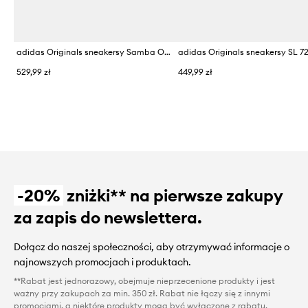
adidas Originals sneakersy Samba Og
adidas Originals sneakersy SL 7
529,99 zł
449,99 zł
-20%
zniżki** na pierwsze zakupy
za zapis do newslettera.
Dołącz do naszej społeczności, aby otrzymywać informacje o
najnowszych promocjach i produktach.
**Rabat jest jednorazowy, obejmuje nieprzecenione produkty i jest
ważny przy zakupach za min. 350 zł. Rabat nie łączy się z innymi
promocjami, a niektóre produkty mogą być wyłączone z rabatu.