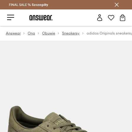
FINAL SALE %
Szczegóły
Oszczędzaj z Answear Club >
Answear
Ona
Obuwie
Sneakersy