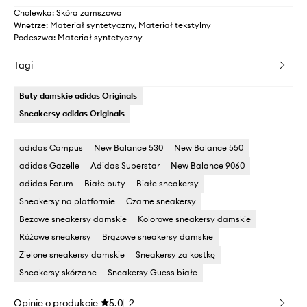
Cholewka: Skóra zamszowa
Wnętrze: Materiał syntetyczny, Materiał tekstylny
Podeszwa: Materiał syntetyczny
Tagi
Buty damskie adidas Originals
Sneakersy adidas Originals
adidas Campus
New Balance 530
New Balance 550
adidas Gazelle
Adidas Superstar
New Balance 9060
adidas Forum
Białe buty
Białe sneakersy
Sneakersy na platformie
Czarne sneakersy
Beżowe sneakersy damskie
Kolorowe sneakersy damskie
Różowe sneakersy
Brązowe sneakersy damskie
Zielone sneakersy damskie
Sneakersy za kostkę
Sneakersy skórzane
Sneakersy Guess białe
Opinie o produkcie
5.0
2