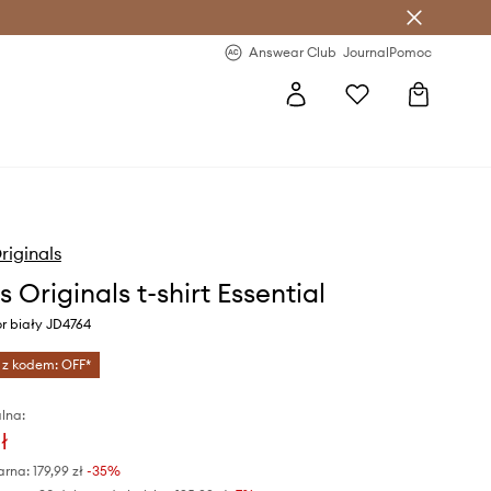
letter >
Regularne nowości >
Answear Club
Journal
Pomoc
riginals
 Originals t-shirt Essential
r biały JD4764
 z kodem: OFF*
lna:
ł
arna:
179,99 zł
-35%