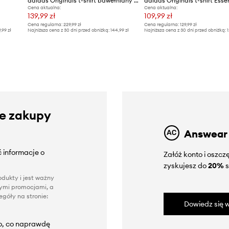
adidas Originals t-shirt bawełniany Graphic Loose T
adidas Originals t-shirt Esse
Cena aktualna:
Cena aktualna:
139,99 zł
109,99 zł
Cena regularna:
229,99 zł
Cena regularna:
129,99 zł
9,99 zł
Najniższa cena z 30 dni przed obniżką:
144,99 zł
Najniższa cena z 30 dni przed obniżką:
1
ze zakupy
Answear
 informacje o
Załóż konto i oszc
zyskujesz do
20%
s
dukty i jest ważny
nnymi promocjami, a
góły na stronie:
Dowiedz się w
to, co naprawdę