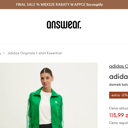
szczędzaj z Answear Club >
FINAL SALE % WIĘKSZE RABATY W APPCE
Dostawa nawet w 24h >
Szczegóły
News
m
adidas Originals t-shirt Essential
adidas O
adidas
damski kolo
extra -5%
Cena aktua
115,99 z
Cena regul