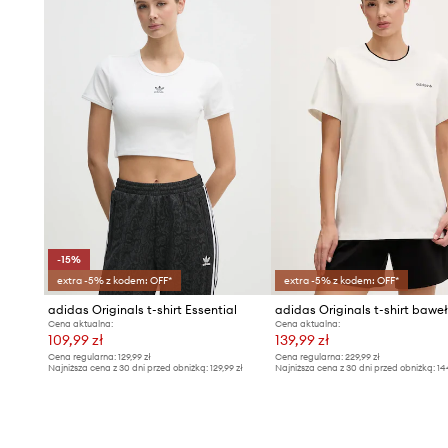
-15%
extra -5% z kodem: OFF*
extra -5% z kodem: OFF*
adidas Originals t-shirt Essential
Cena aktualna:
Cena aktualna:
109,99 zł
139,99 zł
Cena regularna:
129,99 zł
Cena regularna:
229,99 zł
Najniższa cena z 30 dni przed obniżką:
129,99 zł
Najniższa cena z 30 dni przed obniżką:
14