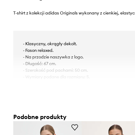
T-shirt z kolekcji adidas Originals wykonany z cienkiej, elastyc
- Klasyczny, okrągły dekolt.
- Fason relaxed.
- Na przodzie naszywka z logo.
- Długość: 67 cm.
- Szerokość pod pachami: 50 cm.
- Wymiary podane dla rozmiaru: S.
Podobne produkty