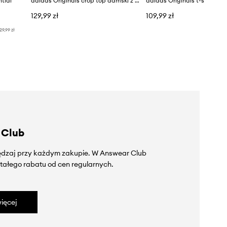
ntial
adidas Originals crop top damski z bawełną
129,99 zł
109,99 zł
29,99 zł
 Club
zędzaj przy każdym zakupie. W Answear Club
tałego rabatu od cen regularnych.
ięcej