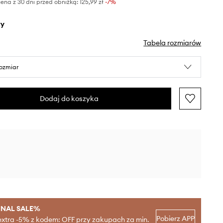
ena z 30 dni przed obniżką:
125,99 zł
 -7%
ły
Tabela rozmiarów
rozmiar
Dodaj do koszyka
INAL SALE%
Pobierz APP
extra -5% z kodem: OFF przy zakupach za min.