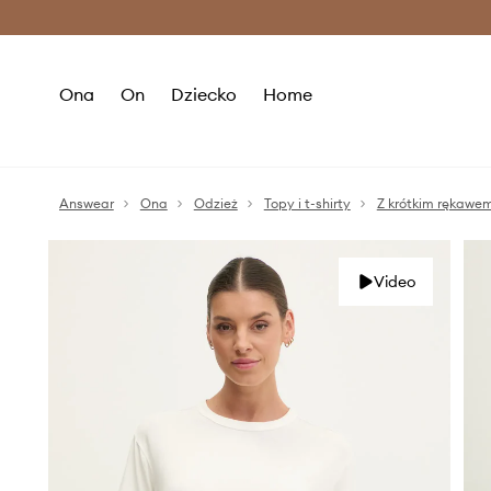
Premium Fashion Benefits >
O
Ona
On
Dziecko
Home
Answear
Ona
Odzież
Topy i t-shirty
Z krótkim rękawe
Video