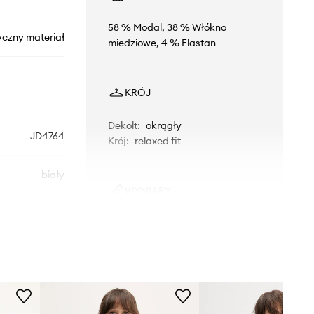
58 % Modal, 38 % Włókno
yczny materiał
miedziowe, 4 % Elastan
KRÓJ
Dekolt
:
okrągły
JD4764
Krój
:
relaxed fit
biały
WYMIARY
idas Originals
Modelka ze zdjęcia ma 176 cm
wzrostu i ma na sobie rozmiar S.
Rozmiarówka standardowa
Zalecamy wybór rozmiaru, jaki nosisz
zazwyczaj.