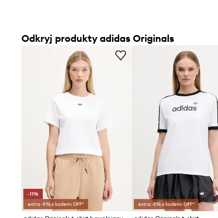
Odkryj produkty adidas Originals
-11%
extra -5% z kodem: OFF*
extra -5% z kodem: OFF*