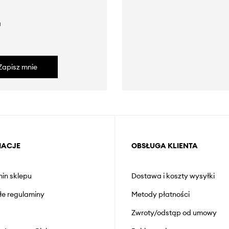
a
Zapisz mnie
MACJE
OBSŁUGA KLIENTA
in sklepu
Dostawa i koszty wysyłki
łe regulaminy
Metody płatności
Zwroty/odstąp od umowy