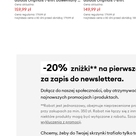
adidas Originals t-shirt bawełniany Adibreak
adidas Originals t-shirt
Cena aktualna:
Cena aktualna:
159,99 zł
149,99 zł
Cena regularna:
179,99 zł
Cena regularna:
179,99 zł
Najniższa cena z 30 dni przed obniżką:
179,99 zł
Najniższa cena z 30 dni przed obniżką:
15
-20%
zniżki** na pierws
za zapis do newslettera.
Dołącz do naszej społeczności, aby otrzymywać
najnowszych promocjach i produktach.
**Rabat jest jednorazowy, obejmuje nieprzecenione pro
przy zakupach za min. 350 zł. Rabat nie łączy się z i
niektóre produkty mogą być wyłączone z rabatu. Szcze
wykluczenia z promocji
.
Chcemy, żeby do Twojej skrzynki trafiało tylko 