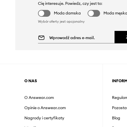
Cię interesuje. Powiedz, czy jest to:
Moda damska
Moda męsk
Wybór oferty jest opcjonalny
O NAS
INFOR
O Answear.com
Regulam
Opinie o Answear.com
Pozosta
Nagrody i certyfikaty
Blog