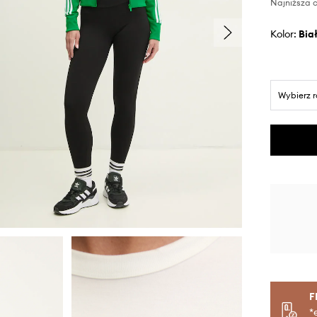
Najniższa c
Kolor:
bia
Wybierz 
F
*