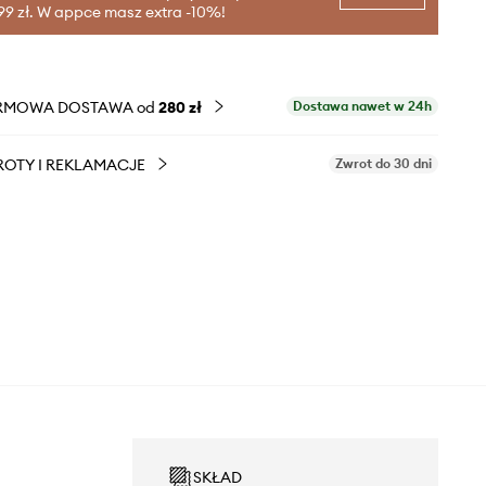
99 zł. W appce masz extra -10%!
RMOWA DOSTAWA od
280 zł
Dostawa nawet w 24h
OTY I REKLAMACJE
Zwrot do 30 dni
SKŁAD