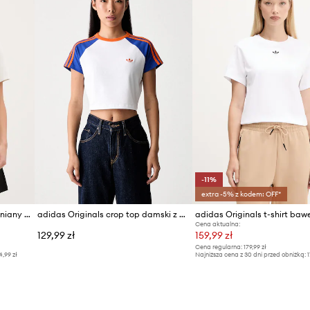
-11%
extra -5% z kodem: OFF*
adidas Originals t-shirt bawełniany Graphic Loose T
adidas Originals crop top damski z bawełną
Cena aktualna:
129,99 zł
159,99 zł
Cena regularna:
179,99 zł
4,99 zł
Najniższa cena z 30 dni przed obniżką:
1