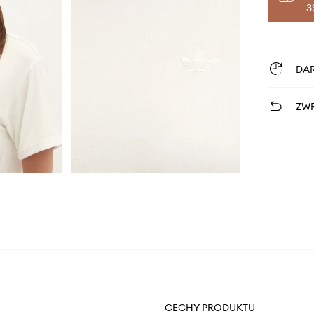
3
DA
ZWR
CECHY PRODUKTU