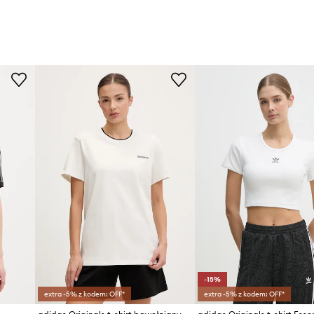
-15%
extra -5% z kodem: OFF*
extra -5% z kodem: OFF*