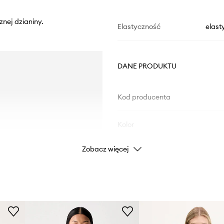
znej dzianiny.
Elastyczność
elast
DANE PRODUKTU
Kod producenta
Kolor
Zobacz więcej
Marka
ad
Producent
ID Produktu