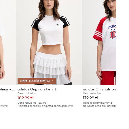
Tabela rozmiarów
extra -5% z kodem: OFF*
adidas Originals t-shirt bawełniany Adibreak
adidas Originals t-shirt
adidas Originals t-shirt Jer
Cena aktualna:
Cena aktualna:
109,99 zł
179,99 zł
Cena regularna:
129,99 zł
Cena regularna:
219,99 zł
79,99 zł
Najniższa cena z 30 dni przed obniżką:
116,99 zł
Najniższa cena z 30 dni przed obniżką