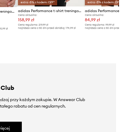
extra -5% z kodem: OFF*
extra -5% z kodem: OFF*
adidas Performance t-shirt treningowy
adidas Performance t-shirt treningowy Fortore 23
Cena aktualna:
Cena aktualna:
158,99 zł
84,99 zł
Cena regularna:
219,99 zł
Cena regularna:
99,99 zł
Najniższa cena z 30 dni przed obniżką:
174,99 zł
Najniższa cena z 30 dni przed obniżką
5,99 zł
 Club
zędzaj przy każdym zakupie. W Answear Club
tałego rabatu od cen regularnych.
ięcej