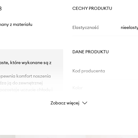
3
CECHY PRODUKTU
nany z materiału
Elastyczność
nieelast
DANE PRODUKTU
Waste, które wykonane są z
Kod producenta
pewnia komfort noszenia
dza ją do zewnętrznej
Kolor
pozostaje uczucie chłodu i
Zobacz więcej
Marka
adida
niami oraz zapewniają
i.
Producent