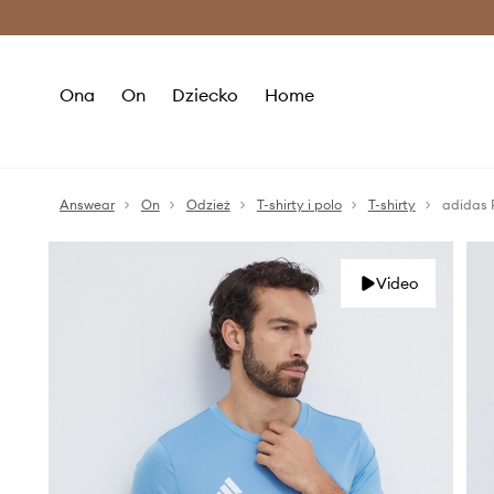
Premium Fashion Benefits >
O
Ona
On
Dziecko
Home
Answear
On
Odzież
T-shirty i polo
T-shirty
adidas 
Video