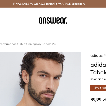
szczędzaj z Answear Club >
FINAL SALE % WIĘKSZE RABATY W APPCE
Dostawa nawet w 24h >
Szczegóły
News
Performance t-shirt treningowy Tabela 23
adidas 
adida
Tabel
kolor niebie
-15% z ko
89,99 z