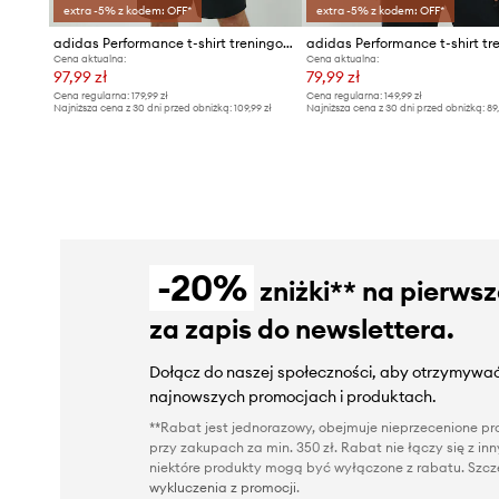
extra -5% z kodem: OFF*
extra -5% z kodem: OFF*
adidas Performance t-shirt treningowy Club
Cena aktualna:
Cena aktualna:
97,99 zł
79,99 zł
Cena regularna:
179,99 zł
Cena regularna:
149,99 zł
Najniższa cena z 30 dni przed obniżką:
109,99 zł
Najniższa cena z 30 dni przed obniżką:
89
-20%
zniżki** na pierws
za zapis do newslettera.
Dołącz do naszej społeczności, aby otrzymywać
najnowszych promocjach i produktach.
**Rabat jest jednorazowy, obejmuje nieprzecenione pro
przy zakupach za min. 350 zł. Rabat nie łączy się z i
niektóre produkty mogą być wyłączone z rabatu. Szcze
wykluczenia z promocji
.