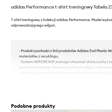
adidas Performance t-shirt treningowy Tabela 2
T-shirt treningowy z kolekcji adidas Performance. Model wyko
odprowadzającego wilgoć.
- Produkt pochodzi z linii produktów Adidas End Plastic 
materiałów z recyklingu.
- System AEROREADY pomaga utrzymać skórę suchą i za
podczas treningów. Materiał pochłania wilgoć i odprowa
warstwy, skąd szybko odparowuje. Dzięki tej technologii 
suchości podczas każdej aktywności fizycznej.
- Siateczkowe panele wspomagają wentylację.
- Płaskie szwy chronią skórę przed otarciami i podrażnie
wysoki poziom komfortu użytkowania podczas aktywnośc
- Szerokość pod pachami: 51 cm.
Podobne produkty
- Długość: 74 cm.
- Wymiary podane dla rozmiaru: M.