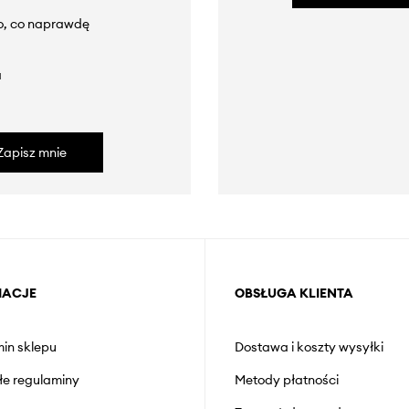
to, co naprawdę
a
Zapisz mnie
MACJE
OBSŁUGA KLIENTA
in sklepu
Dostawa i koszty wysyłki
łe regulaminy
Metody płatności