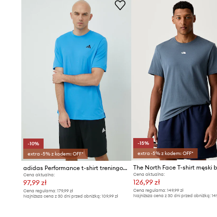
-15%
-10%
extra -5% z kodem: OFF*
extra -5% z kodem: OFF*
adidas Performance t-shirt treningowy Club
Cena aktualna:
Cena aktualna:
126,99 zł
97,99 zł
Cena regularna:
149,99 zł
Cena regularna:
179,99 zł
Najniższa cena z 30 dni przed obniżką:
14
Najniższa cena z 30 dni przed obniżką:
109,99 zł