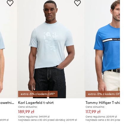
extra -5% z kodem: OFF*
extra -5% z kodem: OFF*
Barbour T-shirt basic męski bawełniany ESSENTIALS
Karl Lagerfeld t-shirt
Cena aktualna:
Cena aktualna:
189,99 zł
117,99 zł
Cena regularna:
349,99 zł
Cena regularna:
209,99 zł
69,99 zł
Najniższa cena z 30 dni przed obniżką:
209,99 zł
Najniższa cena z 30 dni przed obniżką