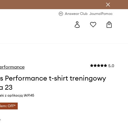
letter >
Regularne nowości >
Answear Club
Journal
Pomoc
5.0
Performance
s Performance t-shirt treningowy
a 23
ski z aplikacją IA9145
dem: OFF*
ł