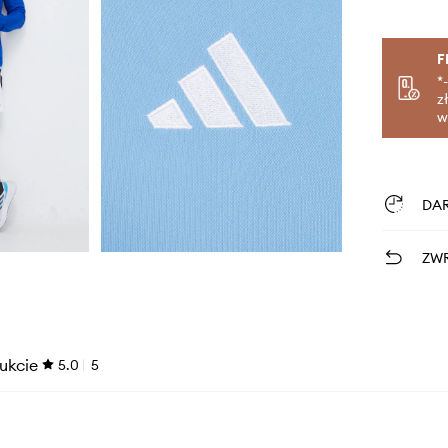
F
*
z
w
DA
ZWR
ukcie
5.0
5