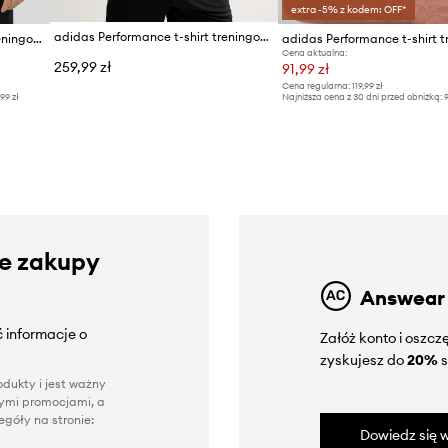
extra -5% z kodem: OFF*
adidas Performance t-shirt treningowy męski adidas x Koumori
adidas Performance t-shirt treningowy
Cena aktualna:
259,99 zł
91,99 zł
Cena regularna:
119,99 zł
,99 zł
Najniższa cena z 30 dni przed obniżką:
9
ze zakupy
Answear
 informacje o
Załóż konto i oszc
zyskujesz do
20%
s
dukty i jest ważny
nnymi promocjami, a
góły na stronie:
Dowiedz się w