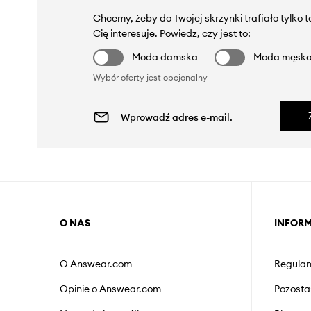
Chcemy, żeby do Twojej skrzynki trafiało tylko 
Cię interesuje. Powiedz, czy jest to:
Moda damska
Moda męsk
Wybór oferty jest opcjonalny
O NAS
INFOR
O Answear.com
Regulam
Opinie o Answear.com
Pozosta