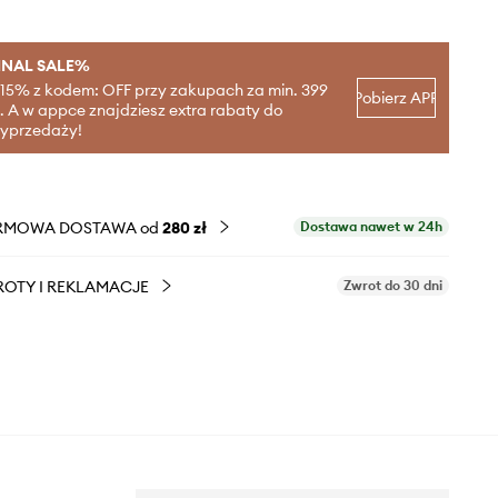
INAL SALE%
-15% z kodem: OFF przy zakupach za min. 399
Pobierz APP
ł. A w appce znajdziesz extra rabaty do
yprzedaży!
RMOWA DOSTAWA od
280 zł
Dostawa nawet w 24h
OTY I REKLAMACJE
Zwrot do 30 dni