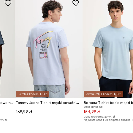
ID Produktu
-25% z kodem: OFF*
extra -5% z kodem: OFF*
The North Face T-shirt męski bawełniany Essential Center Logo
Tommy Jeans T-shirt męski bawełniany
Cena aktualna:
169,99 zł
154,99 zł
Cena regularna:
239,99 zł
9,99 zł
Najniższa cena z 30 dni przed obniżką:
1