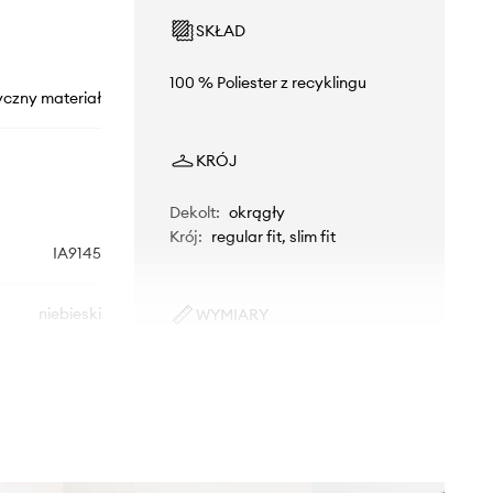
SKŁAD
100 % Poliester z recyklingu
yczny materiał
KRÓJ
Dekolt
:
okrągły
Krój
:
regular fit, slim fit
IA9145
niebieski
WYMIARY
Model ze zdjęcia ma 188 cm
s Performance
wzrostu i ma na sobie rozmiar M.
Tabela rozmiarów