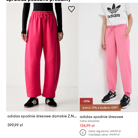
-10%
extra -5% z kodem: OFF*
adidas spodnie dresowe damskie Z.N.E
adidas spodnie dresowe
Cena aktualna:
399,99 zł
134,99 zł
Cena regularna:
299,99 zł
Najniższa cena:
149,99 zł