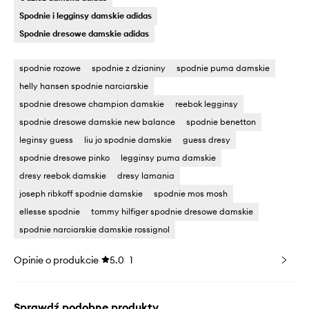
Spodnie i legginsy damskie adidas
Spodnie dresowe damskie adidas
spodnie rozowe
spodnie z dzianiny
spodnie puma damskie
helly hansen spodnie narciarskie
spodnie dresowe champion damskie
reebok legginsy
spodnie dresowe damskie new balance
spodnie benetton
leginsy guess
liu jo spodnie damskie
guess dresy
spodnie dresowe pinko
legginsy puma damskie
dresy reebok damskie
dresy lamania
joseph ribkoff spodnie damskie
spodnie mos mosh
ellesse spodnie
tommy hilfiger spodnie dresowe damskie
spodnie narciarskie damskie rossignol
Opinie o produkcie
5.0
1
Sprawdź podobne produkty