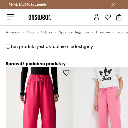
FINAL SALE %
Szczegóły
Oszczędzaj z Answear Club >
Answear
Ona
Odzież
Spodnie i legginsy
Dresowe
adidas
Ten produkt jest aktualnie niedostępny
Sprawdź podobne produkty