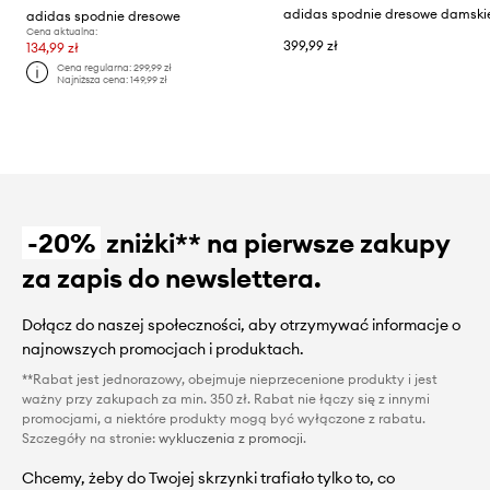
adidas spodnie dresowe
Cena aktualna:
399,99 zł
134,99 zł
Cena regularna:
299,99 zł
Najniższa cena:
149,99 zł
-20%
zniżki** na pierwsze zakupy
za zapis do newslettera.
Dołącz do naszej społeczności, aby otrzymywać informacje o
najnowszych promocjach i produktach.
**Rabat jest jednorazowy, obejmuje nieprzecenione produkty i jest
ważny przy zakupach za min. 350 zł. Rabat nie łączy się z innymi
promocjami, a niektóre produkty mogą być wyłączone z rabatu.
Szczegóły na stronie:
wykluczenia z promocji
.
Chcemy, żeby do Twojej skrzynki trafiało tylko to, co