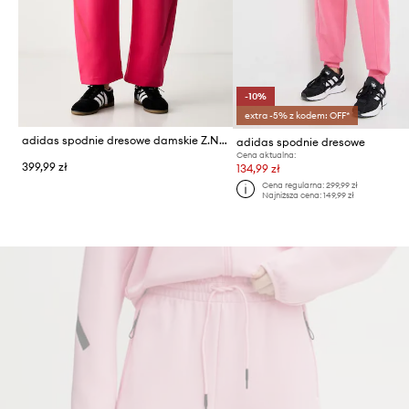
-10%
extra -5% z kodem: OFF*
adidas spodnie dresowe damskie Z.N.E
adidas spodnie dresowe
Cena aktualna:
399,99 zł
134,99 zł
Cena regularna:
299,99 zł
Najniższa cena:
149,99 zł